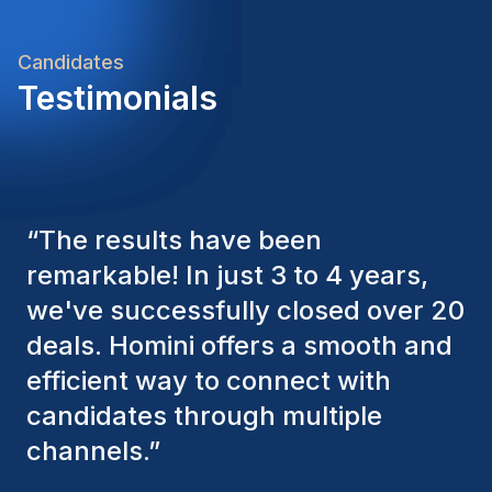
toekomstperspectief binnen een internationale
logistieke omgevingBen jij de witte raaf voor deze
Candidates
functie? Dan bekijken we graag samen hoe we
Testimonials
jouw verwachtingen kunnen matchen met deze
opportuniteit.
“
The Homini consultants have
consistently considered various
factors to ensure they present the
best candidates. The individuals
we've hired are still with us, and
I’m truly pleased with the new
team members.
”