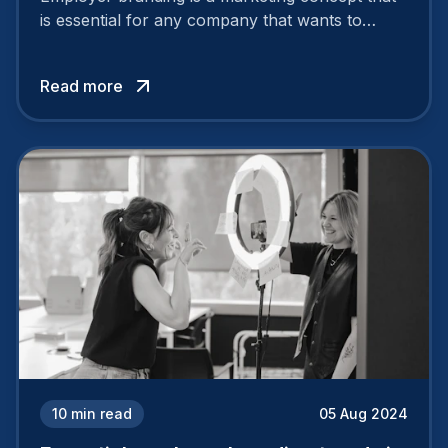
is essential for any company that wants to
support its attractiveness and promote loyalty
among its talent. While the reasons to build a
Read more
solid and positive employer brand are clear, you
cannot simply wave a magic wand for it to be
successful. It requires a series of actions.
10
min read
05 Aug 2024