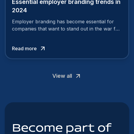
Essential employer branding trends in
2024
Employer branding has become essential for
companies that want to stand out in the war for
talent. In 2024, your employer brand should be
authentic, embrace diversity and be flexible to
Read more
attract the best profiles.
View all
Become part of