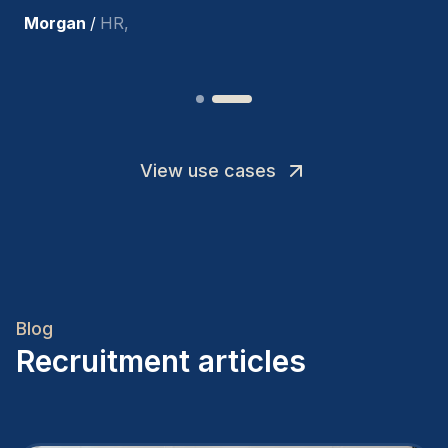
Joakin
/
Deputy-AMLCO
,
View use cases
Blog
Recruitment articles