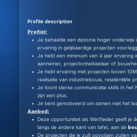
Profile description
Profiel:
Je behaalde een diploma hoger onderwijs in
ervaring in gelijkaardige projecten voorleg
Je hebt een minimum van 4 jaar ervaring in
aannemer, projectontwikkelaar of bouwhee
Je hebt ervaring met projecten boven 10MIO
realisatie van industriebouw, residentiële
Je toont sterke communicatie skills in het
zijn een plus.
Je bent gemotiveerd om samen met het team
Aanbod:
Deze opportuniteit als Werfleider geeft je 
langs de andere kant van tafel, aan de 
bou
De projecten die je zult opvolgen zullen va