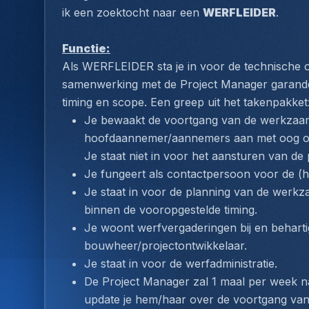
ik een zoektocht naar een 
WERFLEIDER
.
Functie:
Als WERFLEIDER sta je in voor de technische op
samenwerking met de Project Manager garandeer j
timing en scope. Een greep uit het takenpakket
Je bewaakt de voortgang van de werkzaam
hoofdaannemer/aannemers aan met oog op d
Je staat niet in voor het aansturen van de
Je fungeert als contactpersoon voor de (ho
Je staat in voor de planning van de werkz
binnen de vooropgestelde timing.
Je woont werfvergaderingen bij en behartig
bouwheer/projectontwikkelaar.
Je staat in voor de werfadministratie.
De Project Manager zal 1 maal per week na
update je hem/haar over de voortgang va