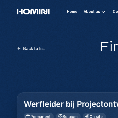
Home
About us
Co
Fi
Back to list
Werfleider bij Projecton
Permanent
Belgium
On site