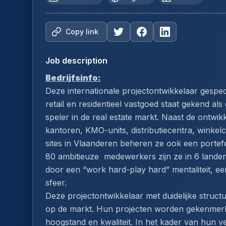
Copy link
Job description
Bedrijfsinfo:
Deze internationale projectontwikkelaar gespecial
retail en residentieel vastgoed staat gekend al
speler in de real estate markt. Naast de ontwi
kantoren, KMO-units, distributiecentra, winkelce
sites in Vlaanderen beheren ze ook een portef
80 ambitieuze  medewerkers zijn ze in 6 landen
door een “work hard-play hard” mentaliteit, ee
sfeer.
Deze projectontwikkelaar met duidelijke structuu
op de markt. Hun projecten worden gekenmerkt 
hoogstand en kwaliteit. In het kader van hun ve