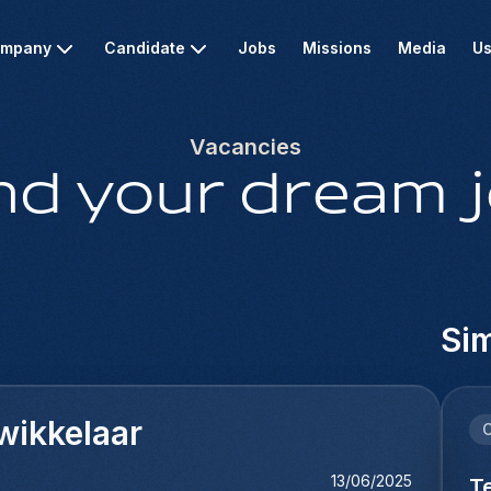
mpany
Candidate
Jobs
Missions
Media
Us
Vacancies
nd your dream 
Sim
twikkelaar
C
13/06/2025
T