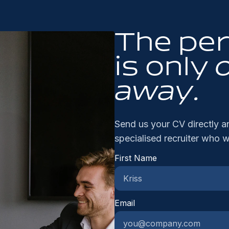
de
le
de
ee
ap
in
The pe
in
on
va
ge
is only
do
ve
et
dy
away.
cl
ré
te
Send us your CV directly an
pr
pr
specialised recruiter who w
la
First Name
le
:D
cl
d'
Email
pr
HV