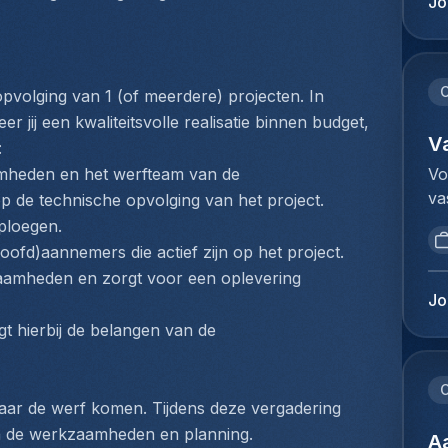
Jo
so
kl
ho
ve
en
aa
(c
vo
C
volging van 1 (of meerdere) projecten. In 
co
he
ij een kwaliteitsvolle realisatie binnen budget, 
pr
co
V
:
ré
do
Vo
heden en het werfteam van de 
as
af
va
e technische opvolging van het project. 
et
aa
Co
dy
 ploegen.
de
de
so
ofd)aannemers die actief zijn op het project.
va
in
in
aamheden en zorgt voor een oplevering 
be
in
in
Jo
he
kl
de
t hierbij de belangen van de 
de
ve
le
do
aa
re
Br
vo
C
pr
ba
ar de werf komen. Tijdens deze vergadering 
he
l'
on
n de werkzaamheden en planning.
co
A
au