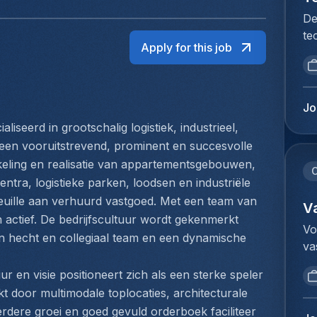
De
te
Apply for this job
no
re
de
ve
Jo
en
iseerd in grootschalig logistiek, industrieel, 
co
s een vooruitstrevend, prominent en succesvolle 
sy
kkeling en realisatie van appartementsgebouwen, 
en
C
ntra, logistieke parken, loodsen en industriële 
ét
euille aan verhuurd vastgoed. Met een team van 
ét
V
 actief. De bedrijfscultuur wordt gekenmerkt 
ma
Vo
n hecht en collegiaal team en een dynamische 
po
va
co
Co
in
r en visie positioneert zich als een sterke speler 
de
ca
door multimodale toplocaties, architecturale 
in
pr
rdere groei en goed gevuld orderboek faciliteer 
in