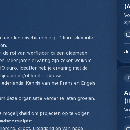
in
do
po
(
ni
af
co
co
Vo
aa
en
ve
zi
de
l'
re
de
va
de
in
vo
 een technische richting of kan relevante 
be
en
ev
me
gen.
he
sy
fl
on
Jo
de
 de rol van werfleider bij een algemeen 
de
aa
ui
do
r. Meer jaren ervaring zijn zeker welkom.
au
kl
ve
Br
le
 euro. Idealiter heb je ervaring met de 
he
aa
ba
vo
 projecten en/of kantoorbouw.
(I
on
C
on
l'
 Nederlands. Kennis van het Frans en Engels 
tr
vo
in
ré
bi
pl
A
ni
à 
 deze organisatie verder te laten groeien.
or
ge
(
co
ca
en
st
ve
fr
Vo
jo
ba
de mogelijkheid om projecten op te volgen 
re
:M
zi
on
co
wheerszijde
.
in
in
de
in
le
riërend, groot, uitdagend en van hoge 
ev