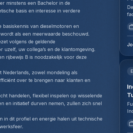
im
er minstens een Bachelor in de 
pr
be
De
cu
ische basis en interesse in verdere 
al
Fr
fa
Ex
Un
te
ba
ge
re
e basiskennis van dieselmotoren en 
we
as
da
ro
pr
er wordt als een meerwaarde beschouwd.
ba
de
te
we
zet volgens de geldende 
l'
vo
Jo
HV
co
or uzelf, uw collega’s en de klantomgeving.
Ce
fo
an
le
un
en rijbewijs B is noodzakelijk voor deze 
pr
Re
en
co
pr
co
je
in
E
cl
het Nederlands, zowel mondeling als 
ma
ob
co
bu
efficiënt over te brengen naar klanten en 
re
ka
av
In
ri
an
zo
le
(e
T
icht handelen, flexibel inspelen op wisselende 
ac
ma
de
le
en initiatief durven nemen, zullen zich snel 
an
Fu
he
Pr
:M
co
In
ov
as
ca
ma
tu
n dit profiel en energie halen uit technische 
pr
d'
ha
ac
ro
en
 werksfeer.
l'
me
cl
op