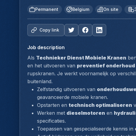
Permanent
Belgium
On site
Copy link
Job description
Als 
Technieker Dienst Mobiele Kranen
 ben
en het uitvoeren van 
preventief onderhoud
rupskranen. Je werkt voornamelijk op verschill
buitenland.
Zelfstandig uitvoeren van 
onderhoudsw
geavanceerde mobiele kranen.
Opstarten en 
technisch optimaliseren
 
Werken met 
dieselmotoren
 en 
hydraul
specificaties.
Toepassen van gespecialiseerde kennis in 