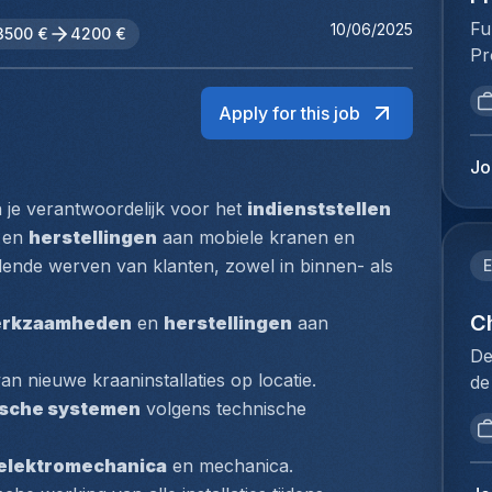
Fu
10/06/2025
3500 €
4200 €
Pr
va
ve
Apply for this job
ve
st
Jo
be
 je verantwoordelijk voor het 
indienststellen
kl
 en 
herstellingen
 aan mobiele kranen en 
ve
va
ende werven van klanten, zowel in binnen- als 
E
pr
on
Ch
erkzaamheden
 en 
herstellingen
 aan 
of
De
le
van nieuwe kraaninstallaties op locatie.
de
on
dé
ische systemen
 volgens technische 
we
pr
op
se
elektromechanica
 en mechanica.
vo
de