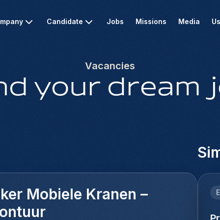
mpany
Candidate
Jobs
Missions
Media
Us
Vacancies
nd your dream 
Sim
ker Mobiele Kranen –
E
vontuur
P