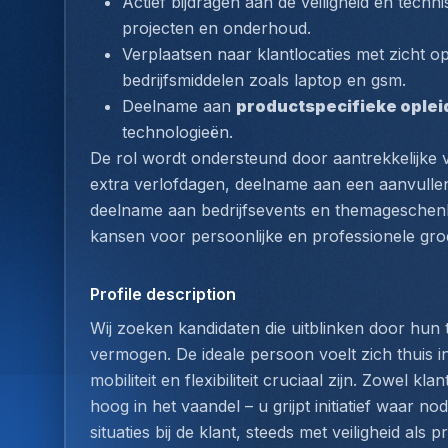
Actief bijdragen aan de veiligheid en technis
projecten en onderhoud.
Verplaatsen naar klantlocaties met zicht o
bedrijfsmiddelen zoals laptop en gsm.
Deelname aan 
productspecifieke oplei
technologieën.
De rol wordt ondersteund door aantrekkelijke v
extra verlofdagen, deelname aan een aanvullen
deelname aan bedrijfsevents en themageschen
kansen voor persoonlijke en professionele groe
Profile description
Wij zoeken kandidaten die uitblinken door hu
vermogen. De ideale persoon voelt zich thuis i
mobiliteit en flexibiliteit cruciaal zijn. Zowel kla
hoog in het vaandel – u grijpt initiatief waar n
situaties bij de klant, steeds met veiligheid als pri