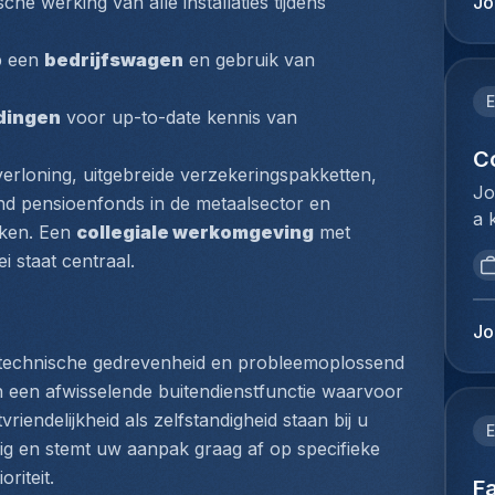
Jo
che werking van alle installaties tijdens 
be
ge
va
Re
p een 
bedrijfswagen
 en gebruik van 
ve
et
id
la
E
ka
dingen
 voor up-to-date kennis van 
de
on
pl
C
pr
erloning, uitgebreide verzekeringspakketten, 
li
Jo
st
d pensioenfonds in de metaalsector en 
mo
a 
pe
ken. Een 
collegiale werkomgeving
 met 
fo
op
we
pr
i staat centraal.
po
wo
qu
ma
ex
te
un
(e
Jo
ré
ob
bo
n technische gedrevenheid en probleemoplossend 
ré
an
be
n een afwisselende buitendienstfunctie waarvoor 
pe
an
pr
d'
ntvriendelijkheid als zelfstandigheid staan bij u 
cl
E
co
zé
odig en stemt uw aanpak graag af op specifieke 
ma
me
de
oriteit.
an
Fa
bu