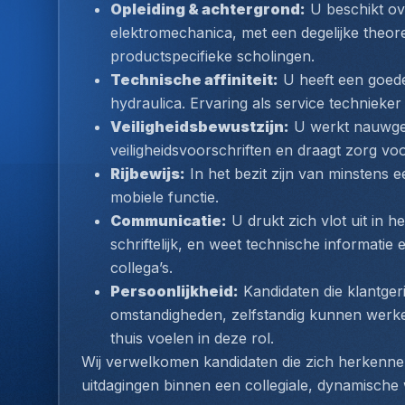
Opleiding & achtergrond:
 U beschikt ov
elektromechanica, met een degelijke theoret
productspecifieke scholingen.
Technische affiniteit:
 U heeft een goed
hydraulica. Ervaring als service techniek
Veiligheidsbewustzijn:
 U werkt nauwge
veiligheidsvoorschriften en draagt zorg vo
Rijbewijs:
 In het bezit zijn van minstens e
mobiele functie.
Communicatie:
 U drukt zich vlot uit in 
schriftelijk, en weet technische informatie 
collega’s.
Persoonlijkheid:
 Kandidaten die klantger
omstandigheden, zelfstandig kunnen werken 
thuis voelen in deze rol.
Wij verwelkomen kandidaten die zich herkennen i
uitdagingen binnen een collegiale, dynamische