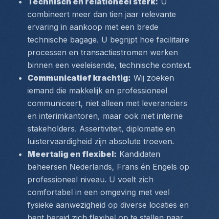
Technisch én relationeel sterk:
 U 
combineert meer dan tien jaar relevante 
ervaring in aankoop met een brede 
technische bagage. U begrijpt hoe facilitaire 
processen en transactiestromen werken 
binnen een veeleisende, technische context.
Communicatief krachtig:
 Wij zoeken 
iemand die makkelijk en professioneel 
communiceert, niet alleen met leveranciers 
en interimkantoren, maar ook met interne 
stakeholders. Assertiviteit, diplomatie en 
luistervaardigheid zijn absolute troeven.
Meertalig en flexibel:
 Kandidaten 
beheersen Nederlands, Frans én Engels op 
professioneel niveau. U voelt zich 
comfortabel in een omgeving met veel 
fysieke aanwezigheid op diverse locaties en 
bent bereid zich flexibel op te stellen naar 