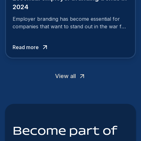
2024
Employer branding has become essential for
companies that want to stand out in the war for
talent. In 2024, your employer brand should be
authentic, embrace diversity and be flexible to
Read more
attract the best profiles.
View all
Become part of