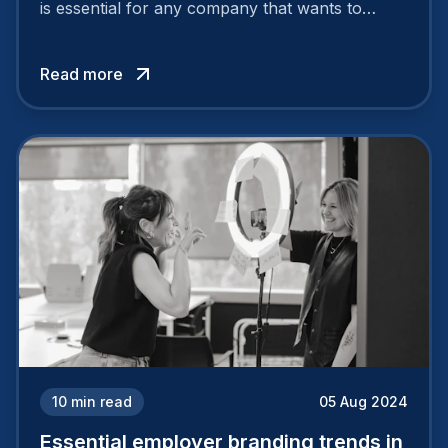
is essential for any company that wants to
support its attractiveness and promote loyalty
among its talent. While the reasons to build a
Read more
solid and positive employer brand are clear, you
cannot simply wave a magic wand for it to be
successful. It requires a series of actions.
10
min read
05 Aug 2024
Essential employer branding trends in