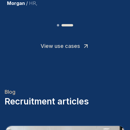
Joakin
/
Deputy-AMLCO
,
View use cases
Blog
Recruitment articles