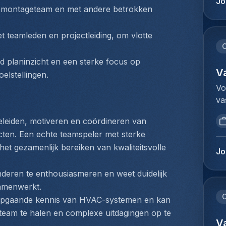
Jo
pr
 montageteam en met andere betrokken 
en
se
co
HV
sy
t teamleden en projectleiding, om vlotte 
sp
en
C
sé
ét
 planinzicht en een sterke focus op 
la
ét
V
elstellingen.
de
ma
Vo
ve
po
va
dy
co
Co
me
in
geleiden, motiveren en coördineren van 
de
co
ca
ten. Een echte teamspeler met sterke 
in
d'
pr
 het gezamenlijk bereiken van kwaliteitsvolle 
in
ca
Jo
so
kl
pr
ho
ve
nderen te enthousiasmeren en weet duidelijk 
ac
en
aa
et
 samenwerkt.
(c
vo
C
dé
iepgaande kennis van HVAC-systemen en kan 
co
he
fo
 team te halen en complexe uitdagingen op te 
pr
co
V
fo