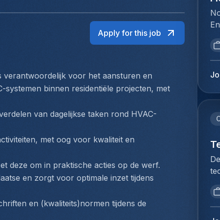
No
En
Apply for this job
la
fo
de
in
Jo
is verantwoordelijk voor het aansturen en 
re
-systemen binnen residentiële projecten, met 
ve
in
erdelen van dagelijkse taken rond HVAC-
sp
C
tr
tiviteiten, met oog voor kwaliteit en 
le
T
sy
De
zet deze om in praktische acties op de werf.
to
te
ex
aatse en zorgt voor optimale inzet tijdens 
no
co
re
de
hriften en (kwaliteits)normen tijdens de 
de
da
ve