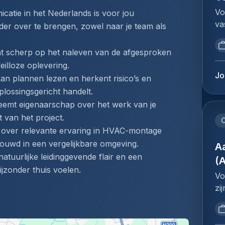
ré
do
sy
Vo
atie in het Nederlands is voor jou 
as
af
ef
va
et
er over te brengen, zowel naar je team als 
aa
ré
Co
dy
de
l'
de
so
t scherp op het naleven van de afgesproken 
va
la
in
in
feilloze oplevering.
be
pr
in
in
Jo
kan plannen lezen en herkent risico’s en 
he
de
kl
de
de
lossingsgericht handelt.
te
ve
le
do
eemt eigenaarschap over het werk van je 
ex
aa
re
Br
en
 van het project.
vo
C
pr
ba
co
 over relevante ervaring in HVAC-montage 
he
l'
on
d'
bouwd in een vergelijkbare omgeving.
co
A
au
in
pr
do
tuurlijke leidinggevende flair en een 
po
(
ni
pr
af
bijzonder thuis voelen.
co
co
Vo
Vo
aa
en
ve
zi
ma
de
l'
re
de
pl
va
de
in
vo
do
be
en
ev
me