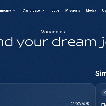
mpany
Candidate
Jobs
Missions
Media
Us
Vacancies
nd your dream 
Sim
C
28/07/2025
F