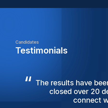
Candidates
Testimonials
“
The Homini consulta
ensure they present 
still with us, 