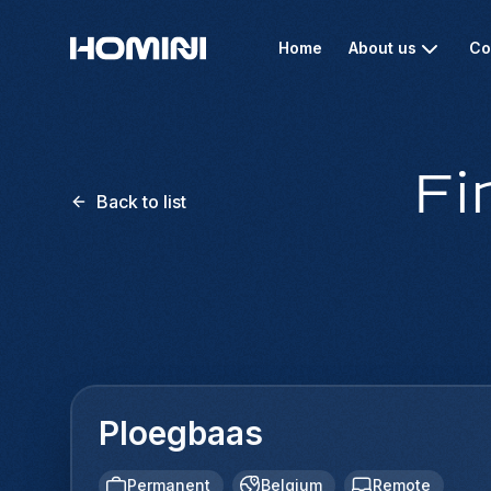
Home
About us
Co
Fi
Back to list
Ploegbaas
Permanent
Belgium
Remote