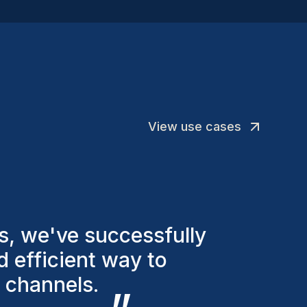
namische projectomgeving.
View use cases
d various factors to
duals we've hired are
ew team members.