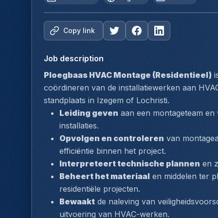
Copy link
Job description
Ploegbaas HVAC Montage (Residentieel)
 
coördineren van de installatiewerken aan HVAC
standplaats in Izegem of Lochristi.
Leiding geven
 aan een montageteam en v
installaties.
Opvolgen en controleren
 van montageac
efficiëntie binnen het project.
Interpreteert technische plannen
 en 
Beheert het materiaal
 en middelen ter pl
residentiële projecten.
Bewaakt
 de naleving van veiligheidsvoorsc
uitvoering van HVAC-werken.