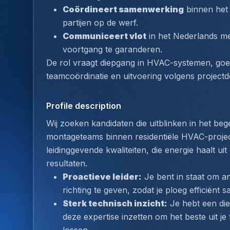
Coördineert samenwerking
 binnen het
partijen op de werf.
Communiceert vlot
 in het Nederlands me
voortgang te garanderen.
De rol vraagt diepgang in HVAC-systemen, goed
teamcoördinatie en uitvoering volgens projectdo
Profile description
Wij zoeken kandidaten die uitblinken in het be
montageteams binnen residentiële HVAC-projec
leidinggevende kwaliteiten, die energie haalt uit
resultaten. 
Proactieve leider:
 Je bent in staat om a
richting te geven, zodat je ploeg efficiënt
Sterk technisch inzicht:
 Je hebt een d
deze expertise inzetten om het beste uit je