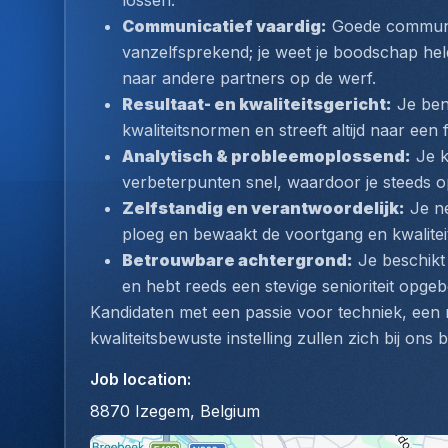
lossen.
Communicatief vaardig:
 Goede communic
vanzelfsprekend; je weet je boodschap held
naar andere partners op de werf.
Resultaat- en kwaliteitsgericht:
 Je ben
kwaliteitsnormen en streeft altijd naar een 
Analytisch & probleemoplossend:
 Je 
verbeterpunten snel, waardoor je steeds op
Zelfstandig en verantwoordelijk:
 Je n
ploeg en bewaakt de voortgang en kwaliteit
Betrouwbare achtergrond:
 Je beschikt
en hebt reeds een stevige senioriteit opge
Kandidaten met een passie voor techniek, een na
kwaliteitsbewuste instelling zullen zich bij ons 
Job location
:
8870 Izegem, Belgium