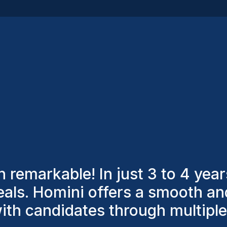
dy
nts have consistently considere
the best candidates. The indivi
and I’m truly pleased with the n