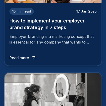
15
min read
17 Jan 2025
How to implement your employer
brand strategy in 7 steps
Employer branding is a marketing concept that
is essential for any company that wants to
support its attractiveness and promote loyalty
among its talent. While the reasons to build a
Read more
solid and positive employer brand are clear, you
cannot simply wave a magic wand for it to be
successful. It requires a series of actions.