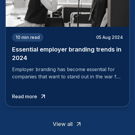
10
min read
05 Aug 2024
Essential employer branding trends in
2024
Employer branding has become essential for
companies that want to stand out in the war for
talent. In 2024, your employer brand should be
authentic, embrace diversity and be flexible to
Read more
attract the best profiles.
View all