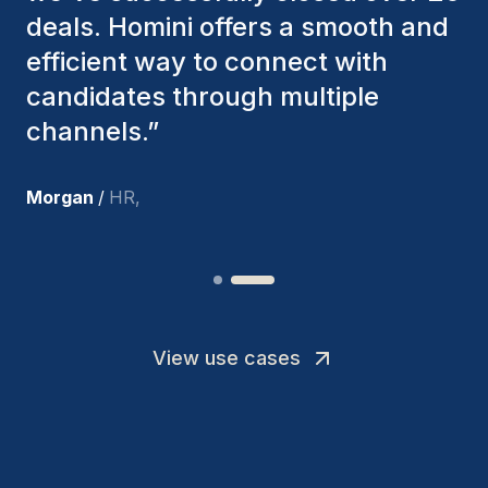
best candidates. The individuals
we've hired are still with us, and
I’m truly pleased with the new
team members.
”
Joakin
/
Deputy-AMLCO
,
View use cases