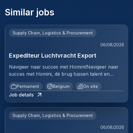
Similar jobs
Supply Chain, Logistics & Procurement
06/08/2026
Expediteur Luchtvracht Export
Navigeer naar succes met Homini!Navigeer naar
succes met Homini, dé brug tussen talent en
uitmuntende opportuniteiten binnen de
Permanent
Belgium
On site
arbeidsmarkt. Als voorloper in wervingsdiensten,
Job details
matchen we toptalent met topbedrijven in diverse
sectoren. Met onze expertise en toewijding streven
we naar duurzame relaties en succesvolle
Supply Chain, Logistics & Procurement
plaatsingen. Bij Homini staat elk individu centraal;
we vinden de perfecte match, keer op keer.Voor
06/08/2026
ons team Logistiek & Distributie zoeken we een