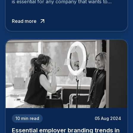
is essential for any company that wants to
support its attractiveness and promote loyalty
among its talent. While the reasons to build a
Read more
solid and positive employer brand are clear, you
cannot simply wave a magic wand for it to be
successful. It requires a series of actions.
10
min read
05 Aug 2024
Essential employer branding trends in