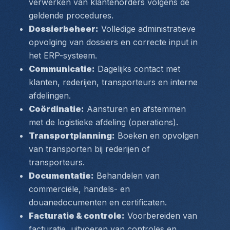
verwerken van klantenorders volgens de 
geldende procedures.
Dossierbeheer:
 Volledige administratieve 
opvolging van dossiers en correcte input in 
het ERP-systeem.
Communicatie:
 Dagelijks contact met 
klanten, rederijen, transporteurs en interne 
afdelingen.
Coördinatie:
 Aansturen en afstemmen 
met de logistieke afdeling (operations).
Transportplanning:
 Boeken en opvolgen 
van transporten bij rederijen of 
transporteurs.
Documentatie:
 Behandelen van 
commerciële, handels- en 
douanedocumenten en certificaten.
Facturatie & controle:
 Voorbereiden van 
facturatie, uitvoeren van controles en 