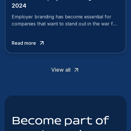
2024
Employer branding has become essential for
companies that want to stand out in the war for
talent. In 2024, your employer brand should be
authentic, embrace diversity and be flexible to
Read more
attract the best profiles.
View all
Become part of