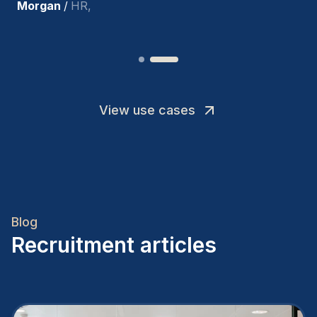
Joakin
/
Deputy-AMLCO
,
View use cases
Blog
Recruitment articles