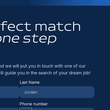
ntinu face aux évolutions
t aankoopteam.Jouw profielJe beschikt over
n technische mindset met een commerciële
chnologiquesImpact du Rôle et Signaux de
n sterke bouwtechnische achtergrond,
gesteldheid en sterke
ccès :Ce poste joue un rôle crucial dans le
rworven via opleiding en/of relevante
derhandelingsvaardigheden.Je werkt
intien des conditions environnementales
ofessionele ervaring.Je behaalde bij voorkeur
structureerd, neemt initiatief en durft
rfect match
timales essentielles aux opérations
n diploma Industrieel of Burgerlijk Ingenieur
rantwoordelijkheid op te nemen in een
spitalières. Un technicien HVAC performant
uwkunde.Je hebt ervaring binnen de
namische projectomgeving.null
one step
ntribue directement à la sécurité des patients,
gemene bouwsector, bijvoorbeeld als
 confort du personnel médical et à la
nkoper, Projectleider, Werkvoorbereider,
nformité réglementaire de l'établissement de
lculator of in een gelijkaardige technische
nté.
nctie.Je bent vertrouwd met het analyseren en
terpreteren van plannen, lastenboeken en
d we will put you in touch with one of our
etstaten.Je bent communicatief sterk en een
lwaardige gesprekspartner voor projectteams,
ill guide you
in the search of your dream job!
veranciers en onderaannemers.Je combineert
Last Name
n technische mindset met een commerciële
gesteldheid en sterke
derhandelingsvaardigheden.Je werkt
structureerd, neemt initiatief en durft
Phone number
rantwoordelijkheid op te nemen in een