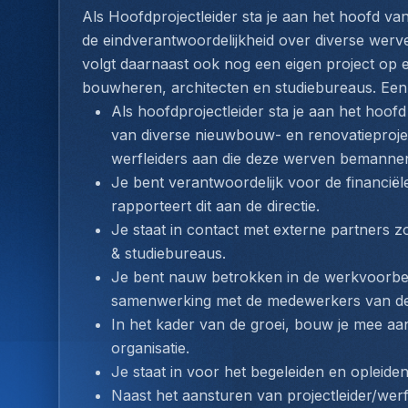
Als Hoofdprojectleider sta je aan het hoofd va
de eindverantwoordelijkheid over diverse werve
volgt daarnaast ook nog een eigen project op en
bouwheren, architecten en studiebureaus. Een 
Als hoofdprojectleider sta je aan het hoofd 
van diverse nieuwbouw- en renovatieproject
werfleiders aan die deze werven bemanne
Je bent verantwoordelijk voor de financië
rapporteert dit aan de directie.
Je staat in contact met externe partners z
& studiebureaus.
Je bent nauw betrokken in de werkvoorbere
samenwerking met de medewerkers van de
In het kader van de groei, bouw je mee aan 
organisatie.
Je staat in voor het begeleiden en opleiden
Naast het aansturen van projectleider/werfl