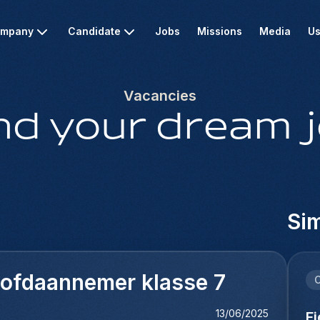
mpany
Candidate
Jobs
Missions
Media
Us
Vacancies
nd your dream 
Sim
Hoofdaannemer klasse 7
C
13/06/2025
F