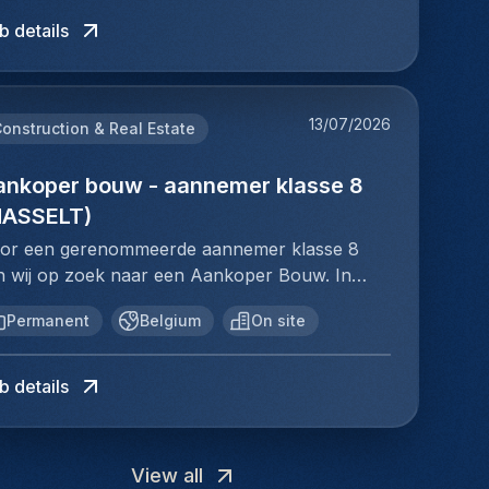
pertise requises :Expérience avérée en mise en
t interne administratieve team, dat instaat voor
stèmes de climatisation et de ventilation. Vous
exibele ingesteldheid en bent bereid je agenda
dersteunen, van voorbereiding tot
rvice HVAC, démarrage ou opérations de
b details
 operationele ondersteuning van jouw
vez être capable de travailler de manière
n te passen aan de beschikbaarheid van
tvoering.Jouw
rvice sur le terrainSolides connaissances
ssiers.Je vertrekt vanuit het hoofdkantoor in
tonome tout en collaborant efficacement avec
anten.U beschikt over een goede kennis van
rantwoordelijkhedenVerantwoordelijk voor de
chniques des systèmes de chauffage,
ussel, maar bent voornamelijk actief op de
s équipes multidisciplinaires. Votre rigueur,
t Nederlands en het Frans.Een BIV-erkenning
nkoop van bouwmaterialen,
ntilation et climatisation, y compris les
an om klanten en prospecten te
tre fiabilité et votre engagement envers
13/07/2026
PI) als vastgoedmakelaar is een sterke
deraannemingen en technische uitrustingen
onstruction & Real Estate
ntrôles et les diagnosticsFamiliarité avec les
tmoeten.Jouw profielJe bent commercieel
excellence technique sont essentiels pour
oef.AanbodEen uitdagende commerciële functie
or diverse bouwprojecten.Analyseren van
uipements de test des systèmes HVAC et les
gesteld en haalt energie uit het opbouwen van
ussir dans ce rôle. Vous devez également être
nnen een dynamische en groeiende
annen, lastenboeken en meetstaten om
ankoper bouw - aannemer klasse 8
tils de mesureCompréhension des normes
euwe klantenrelaties.Je beschikt over sterke
l'aise avec la documentation technique et
ganisatie.Veel autonomie, verantwoordelijkheid
richte offerteaanvragen op te
chniques pertinentes, des réglementations de
HASSELT)
mmunicatieve vaardigheden en weet
pable de communiquer clairement en
 ruimte voor eigen initiatief.Extra incentives die
ellen.Vergelijken en evalueren van offertes op
curité et des meilleures pratiques de
rtrouwen op te bouwen bij klanten.Je bent
ançais.Expérience et expertise requises
or een gerenommeerde aannemer klasse 8
uw commerciële resultaten belonen.De
sis van prijs, kwaliteit, levertermijnen en
industrieCapacité à lire et interpréter les dessins
sultaatgericht, ondernemend en neemt graag
inimum 5 ans d'expérience professionnelle en
jn wij op zoek naar een Aankoper Bouw. In
dersteuning van een professioneel en ervaren
ntractvoorwaarden.Onderhandelen met
chniques, les schémas et la documentation
itiatief.Je werkt zelfstandig, maar functioneert
stallation, maintenance et réparation de
ze sleutelrol ben je verantwoordelijk voor het
tern team.null
veranciers en onderaannemers om de beste
stèmeExpérience de travail avec les clients et
Permanent
Belgium
On site
eneens goed binnen een team.Je hebt een
stèmes HVACMaîtrise des systèmes de
lledige aankoopproces en werk je nauw samen
mmerciële en technische voorwaarden te
s équipes d'installation dans un environnement
exibele ingesteldheid en bent bereid je agenda
auffage, ventilation et climatisation, y compris
t projectteams om bouwprojecten optimaal te
komen.Adviseren en ondersteunen van
llaboratifQualités et approche professionnelle
n te passen aan de beschikbaarheid van
s pompes à chaleur et les unités de traitement
dersteunen, van voorbereiding tot
b details
ojectleiders bij aankoopbeslissingen gedurende
ortes capacités analytiques et de résolution de
anten.U beschikt over een goede kennis van
 l'airConnaissance des normes de qualité de
tvoering.Jouw
 verschillende projectfasen.Uitbouwen en
oblèmes avec attention aux détailsExcellentes
t Nederlands en het Frans.Een BIV-erkenning
air intérieur et des réglementations
rantwoordelijkhedenVerantwoordelijk voor de
derhouden van duurzame partnerships met
pacités de communication et comportement
PI) als vastgoedmakelaar is een sterke
vironnementales applicablesCompétences en
nkoop van bouwmaterialen,
veranciers en onderaannemers en actief
ofessionnel avec les clients et les
View all
oef.AanbodEen uitdagende commerciële functie
agnostic technique et capacité à utiliser des
deraannemingen en technische uitrustingen