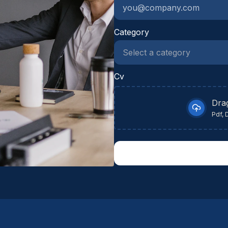
dy
Category
Cv
Dra
Pdf, 