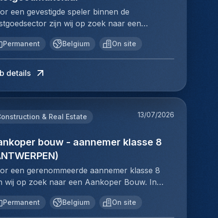
gulières et des tests de performance pour
ssier.Je benadert potentiële klanten, plant
stèmeAssurer que tous les travaux sont
or een gevestigde speler binnen de
surer le bon fonctionnement des équipements
spraken in en begeleidt hen tijdens het volledige
fectués en toute sécurité et conformément aux
stgoedsector zijn wij op zoek naar een
 la qualité de l'airDiagnostiquer les pannes et
nkoopproces.Je analyseert de behoeften van
glementations applicables et aux normes de
mmercieel Adviseur Vastgoedinvesteringen. In
sfonctionnements, puis mettre en œuvre les
 klant en biedt professioneel advies rond
entrepriseSe déplacer sur les sites clients dans
Permanent
Belgium
On site
ze commerciële functie begeleid je particuliere
lutions techniques appropriéesGérer les
stgoedinvesteringen en de uitbouw van hun
 région de Bruxelles selon les besoins des
vesteerders bij de aankoop van
terventions d'urgence pour minimiser les
leggingsportefeuille.Je werkt nauw samen met
ojetsProfil du candidat idéalNous recherchons
vesteringsvastgoed en bouw je duurzame
terruptions de service dans les zones critiques
b details
t interne administratieve team, dat instaat voor
s candidats possédant une solide base
antenrelaties op.Jouw
 l'hôpitalDocumenter toutes les interventions,
 operationele ondersteuning van jouw
chnique en systèmes HVAC et ayant une
rantwoordelijkhedenJe adviseert klanten bij de
s réparations et l'entretien effectués dans les
ssiers.Je vertrekt vanuit het hoofdkantoor in
périence avérée dans les opérations de mise
nkoop van investeringsvastgoed in
gistres de maintenanceRespecter les
ussel, maar bent voornamelijk actief op de
 service et de démarrage. Le candidat idéal
13/07/2026
ornamelijk Brussel en Antwerpen.Je beheert
onstruction & Real Estate
otocoles d'hygiène et de sécurité spécifiques à
an om klanten en prospecten te
mbinera une expertise technique pratique avec
t volledige commerciële traject, van eerste
environnement hospitalierCollaborer avec les
tmoeten.Jouw profielJe bent commercieel
excellentes capacités de résolution de
ntact tot de succesvolle afronding van het
ankoper bouw - aannemer klasse 8
tres techniciens et les équipes de maintenance
gesteld en haalt energie uit het opbouwen van
oblèmes, de la fiabilité et une approche
ssier.Je benadert potentiële klanten, plant
ur coordonner les travauxAssurer la
ANTWERPEN)
euwe klantenrelaties.Je beschikt over sterke
ofessionnelle des interactions avec les clients.
spraken in en begeleidt hen tijdens het volledige
nformité avec les réglementations
mmunicatieve vaardigheden en weet
or een gerenommeerde aannemer klasse 8
us devez être à l'aise pour travailler de
nkoopproces.Je analyseert de behoeften van
vironnementales et les normes de qualité de
rtrouwen op te bouwen bij klanten.Je bent
jn wij op zoek naar een Aankoper Bouw. In
nière autonome sur différents sites, gérer
 klant en biedt professioneel advies rond
air intérieurProfil du CandidatNous recherchons
sultaatgericht, ondernemend en neemt graag
ze sleutelrol ben je verantwoordelijk voor het
usieurs priorités et maintenir une
stgoedinvesteringen en de uitbouw van hun
s candidats possédant une solide expérience
Permanent
Belgium
On site
itiatief.Je werkt zelfstandig, maar functioneert
lledige aankoopproces en werk je nauw samen
cumentation technique détaillée.Expérience et
leggingsportefeuille.Je werkt nauw samen met
 HVAC et une compréhension approfondie des
eneens goed binnen een team.Je hebt een
t projectteams om bouwprojecten optimaal te