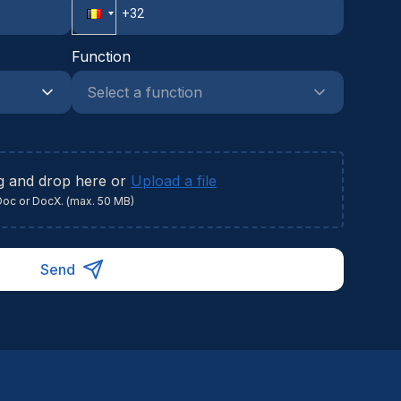
namische projectomgeving.
Function
g and drop here or
Upload a file
Doc or DocX. (max. 50 MB)
Send