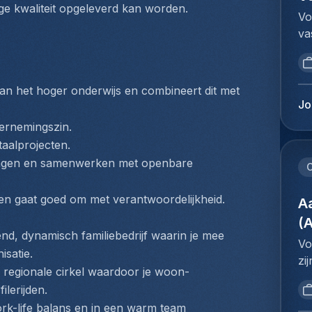
ré
ge kwaliteit opgeleverd kan worden.
do
sy
Vo
as
af
ef
va
et
aa
ré
Co
dy
de
l'
de
so
va
la
in
in
n het hoger onderwijs en combineert dit met 
be
pr
in
in
Jo
he
de
kl
de
de
dernemingszin.
te
ve
le
do
taalprojecten.
ex
aa
re
Br
en
ngen en samenwerken met openbare 
vo
C
pr
ba
co
he
l'
on
d'
 en gaat goed om met verantwoordelijkheid.
co
A
au
in
pr
do
po
(
ni
pr
af
end, dynamisch familiebedrijf waarin je mee 
co
co
Vo
Vo
aa
en
satie.
ve
zi
ma
de
l'
n regionale cirkel waardoor je woon-
re
de
pl
va
de
ilerijden.
in
vo
do
be
en
k-life balans en in een warm team 
ev
me