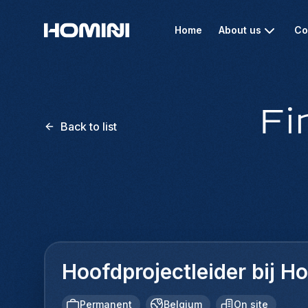
Home
About us
Co
Fi
Back to list
Hoofdprojectleider bij 
Permanent
Belgium
On site