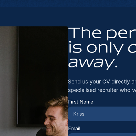
co
he
ee
te
ee
in
Su
ve
on
ma
pr
ge
The pe
op
ee
ve
ho
Bo
dy
is only
co
al
au
Aa
away.
co
Ca
sa
fu
in
Send us your CV directly an
me
vo
specialised recruiter who w
le
First Name
ee
in
on
ge
Email
ve