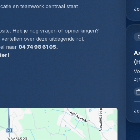
ex
he
sy
atie en teamwork centraal staat
fl
on
se
Jo
de
de
aa
ui
se
do
au
kl
ve
te
Br
le
he
aa
ve
Wacht niet langer en solliciteer nu via onze website. Heb je nog vragen of opmerkingen? 
ba
vo
(I
on
C
co
e vertellen over deze uitdagende rol.
on
l'
tr
vo
éq
el naar 
04 74 98 61 05.
in
ré
bi
pl
A
ou
ni
ier!
à 
or
ge
te
(
co
ca
en
st
sé
ve
fr
Vo
jo
ba
l'
re
:M
zi
on
co
te
in
in
de
in
le
sy
ev
sy
vo
co
le
fl
ch
me
be
co
aa
le
on
Jo
pr
:F
kl
de
ui
de
pr
he
l'
ve
on
ca
(I
en
aa
le
pr
tr
di
on