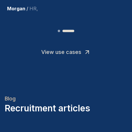
Joakin
/
Deputy-AMLCO
,
View use cases
Blog
Recruitment articles