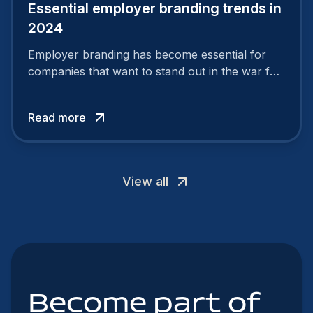
Essential employer branding trends in
2024
Employer branding has become essential for
companies that want to stand out in the war for
talent. In 2024, your employer brand should be
authentic, embrace diversity and be flexible to
Read more
attract the best profiles.
View all
Become part of