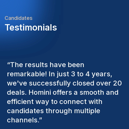
qualité et la conformité réglementaireAdaptabilité
et ouverture aux évolutions technologiquesImpact
du Rôle et Indicateurs de SuccèsCe poste offre
Candidates
l'opportunité de contribuer directement à des
Testimonials
projets d'infrastructure majeurs tout en optimisant
les processus industriels. Le succès se mesure par
l'amélioration continue des performances
techniques, la réduction des coûts d'exploitation et
le maintien d'un excellent bilan de sécurité.
“
The Homini consultants have
consistently considered various
factors to ensure they present the
best candidates. The individuals
we've hired are still with us, and
I’m truly pleased with the new
team members.
”