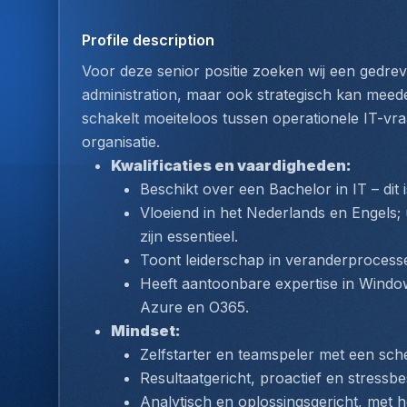
Profile description
Voor deze senior positie zoeken wij een gedreven
administration, maar ook strategisch kan meede
schakelt moeiteloos tussen operationele IT-vra
organisatie.
Kwalificaties en vaardigheden:
Beschikt over een 
Bachelor in IT
 – dit
Vloeiend in het Nederlands en Engels;
zijn essentieel.
Toont leiderschap in veranderprocess
Heeft aantoonbare expertise in Windows 
Azure en O365.
Mindset:
Zelfstarter en teamspeler met een sche
Resultaatgericht, proactief en stressbe
Analytisch en oplossingsgericht, met h