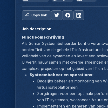
Copy link
Job description
Functieomschrijving
Als Senior Systeembeheerder bent u verantwoord
continuïteit van de gehele IT-infrastructuur binn
veiligheid van de systemen en levert een actieve
U werkt nauw samen met diverse afdelingen en 
complexe projecten op het gebied van IT en bed
Systeembeheer en operations:
Dagelijks beheer en monitoring van W
virtualisatieplatformen.
Zorgdragen voor een optimale performa
van IT-systemen, waaronder Azure e
Implementeren en beheren van back-u