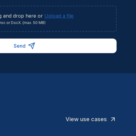
lliciteer vandaag nog!
g and drop here or
Upload a file
Doc or DocX. (max. 50 MB)
Send
View use cases