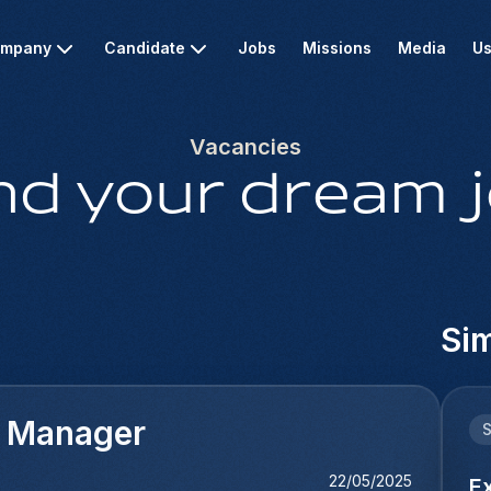
mpany
Candidate
Jobs
Missions
Media
Us
Vacancies
nd your dream 
Sim
s Manager
22/05/2025
E