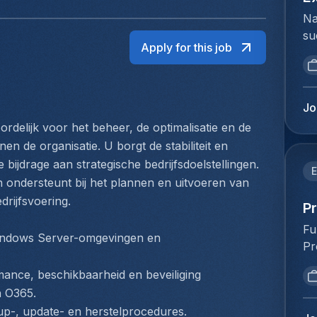
Na
su
Apply for this job
ui
ar
ma
se
Jo
st
elijk voor het beheer, de optimalisatie en de 
su
en de organisatie. U borgt de stabiliteit en 
in
 bijdrage aan strategische bedrijfsdoelstellingen. 
ke
E
ondersteunt bij het plannen en uitvoeren van 
zo
rijfsvoering.
vo
P
An
Fu
indows Server-omgevingen en 
ee
Pr
gr
va
en
nce, beschikbaarheid en beveiliging 
ve
co
n O365.
ve
de
p-, update- en herstelprocedures.
st