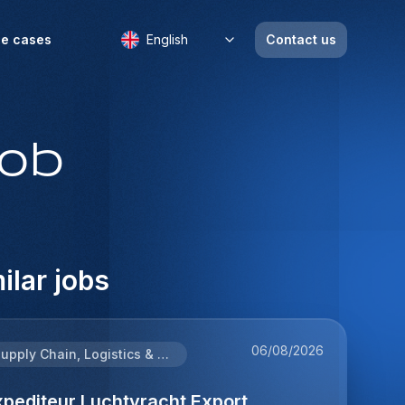
e cases
English
Contact us
job
ilar jobs
06/08/2026
Supply Chain, Logistics & Procurement
xpediteur Luchtvracht Export