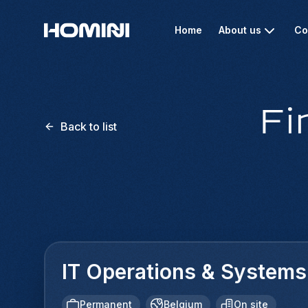
Home
About us
Co
Fi
Back to list
IT Operations & System
Permanent
Belgium
On site