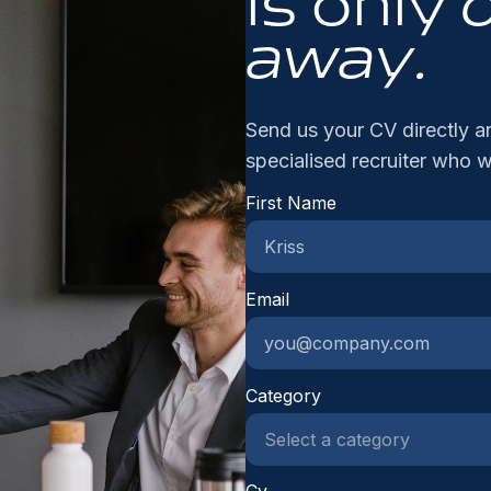
is only
om
am
ve
away.
vo
da
gr
me
ve
pr
Send us your CV directly an
ce
specialised recruiter who w
or
First Name
ve
Re
gr
st
Email
af
ta
pr
ee
Category
re
en
pr
Cv