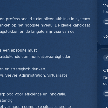
pr
li
ag
Vo
st
mo
in
to
pe
fo
vo
va
we
 professional die niet alleen uitblinkt in systems 
pr
ad
ee
wo
nken op het hoogste niveau. De ideale kandidaat 
qu
sy
ve
ex
agstukken en de langetermijnvisie van de 
te
fa
an
(e
Jo
ré
gr
in
bo
ré
si
vo
be
pe
 is een absolute must.
pr
ee
pr
d'
va
 uitstekende communicatievaardigheden 
de
C
co
zé
ad
ve
me
de
be
en en strategisch denken.
de
Ch
bu
im
me
is
Server Administration, virtualisatie, 
be
De
cu
jo
me
Fr
de
Ex
mi
ui
te
in
ge
st
ee
we
rp oog voor efficiëntie en innovatie.
da
da
Ex
ve
pr
stendig.
Vo
de
in
ni
we
la
et vermogen complexe situaties snel te 
vo