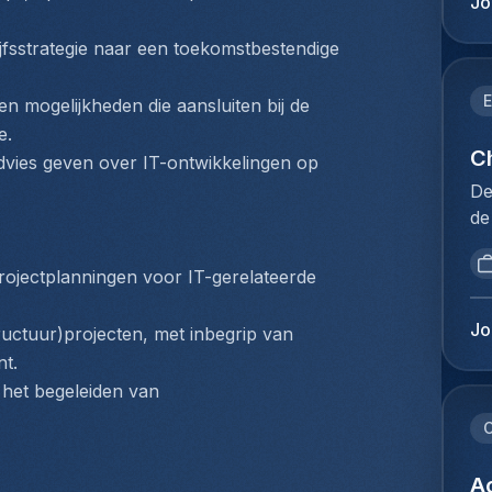
Jo
mi
be
be
kl
jfsstrategie naar een toekomstbestendige 
Lu
ve
de
va
E
n mogelijkheden die aansluiten bij de 
op
pr
e.
Je
on
Ch
dvies geven over IT-ontwikkelingen op 
kl
of
De
en
le
de
ie
on
dé
pl
we
pr
ex
rojectplanningen voor IT-gerelateerde 
op
se
co
vo
de
lu
Jo
uctuur)projecten, met inbegrip van 
be
ge
lu
t.
va
Re
be
ve
et begeleiden van 
et
ex
id
la
C
vo
ka
de
co
on
pl
Ac
lu