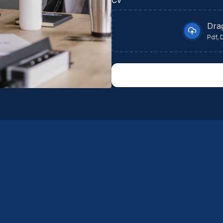
so
Dra
Pdf, 