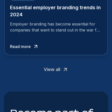
Essential employer branding trends in
2024
Employer branding has become essential for
companies that want to stand out in the war for
talent. In 2024, your employer brand should be
authentic, embrace diversity and be flexible to
Read more
attract the best profiles.
View all