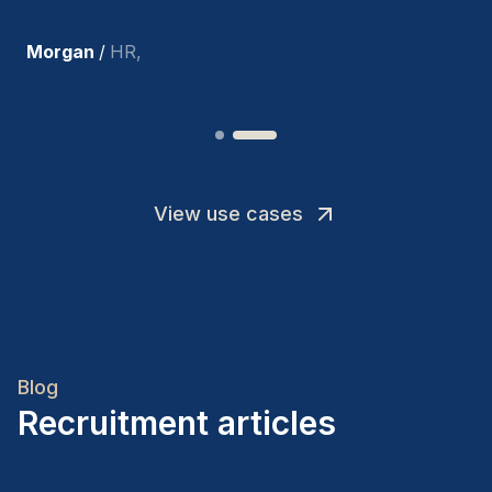
Joakin
/
Deputy-AMLCO
,
View use cases
Blog
Recruitment articles