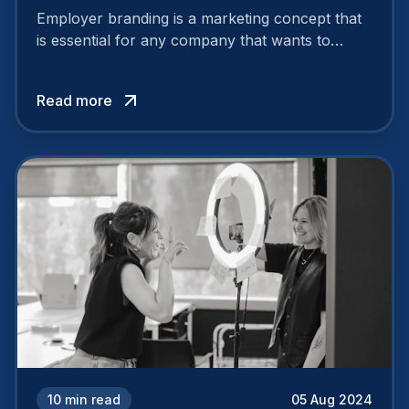
Employer branding is a marketing concept that
is essential for any company that wants to
support its attractiveness and promote loyalty
among its talent. While the reasons to build a
Read more
solid and positive employer brand are clear, you
cannot simply wave a magic wand for it to be
successful. It requires a series of actions.
10
min read
05 Aug 2024