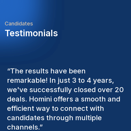
het jaar• Een stabiele functie met
toekomstperspectief binnen een internationale
logistieke omgevingBen jij de witte raaf voor deze
Candidates
functie? Dan bekijken we graag samen hoe we
Testimonials
jouw verwachtingen kunnen matchen met deze
opportuniteit.
“
The Homini consultants have
consistently considered various
factors to ensure they present the
best candidates. The individuals
we've hired are still with us, and
I’m truly pleased with the new
team members.
”