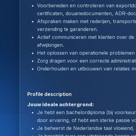
Voorbereiden en controleren van exportdo
certificaten, douanedocumenten, ADR-doc
Afspraken maken met rederijen, transporteu
verzending te garanderen.
Actief communiceren met klanten over de 
afwijkingen.
Het oplossen van operationele problemen t
Zorg dragen voor een correcte administrati
Onderhouden en uitbouwen van relaties me
Profile description
Jouw ideale achtergrond:
Je hebt een bachelordiploma (bij voorkeur e
door ervaring, of hebt een sterke passie vo
Je beheerst de Nederlandse taal vloeiend,