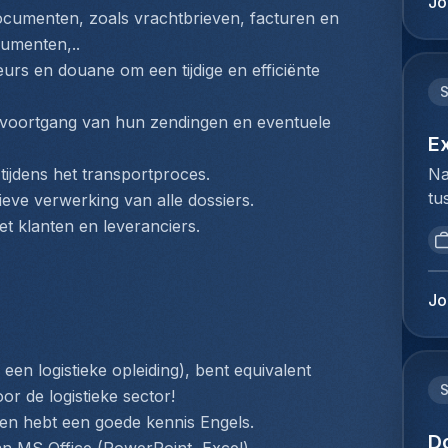
Jo
mi
cumenten, zoals vrachtbrieven, facturen en 
du
be
Ho
umenten,..
Lu
pe
rs en douane om een tijdige en efficiënte 
de
lo
op
Te
voortgang van hun zendingen en eventuele 
Je
Co
E
kl
(z
Na
ijdens het transportproces.
en
fl
tu
eve verwerking van alle dossiers.
ie
he
bi
pl
t klanten en leveranciers.
va
we
ex
co
to
co
co
ex
lu
Jo
On
du
lu
tr
Ho
be
ca
pe
ex
en logistieke opleiding), bent equivalent 
fa
lo
vo
or de logistieke sector!
le
ze
co
 en hebt een goede kennis Engels.
ra
de
D
lu