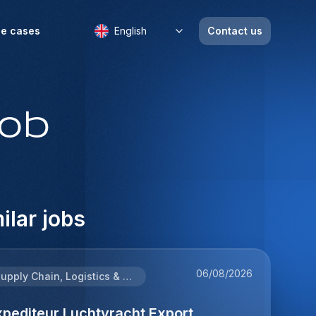
e cases
English
Contact us
job
ilar jobs
06/08/2026
Supply Chain, Logistics & Procurement
xpediteur Luchtvracht Export