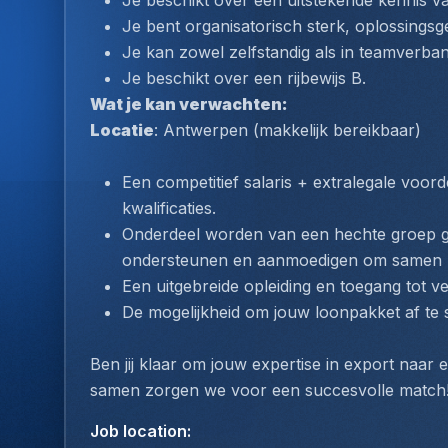
Je beschikt over een uitstekende kennis v
Je bent organisatorisch sterk, oplossingsg
Je kan zowel zelfstandig als in teamverba
Je beschikt over een rijbewijs B.
Wat je kan verwachten:
Locatie
: Antwerpen (makkelijk bereikbaar)
Een competitief salaris + extralegale voord
kwalificaties.
Onderdeel worden van een hechte groep get
ondersteunen en aanmoedigen om samen n
Een uitgebreide opleiding en toegang tot v
De mogelijkheid om jouw loonpakket af te
Ben jij klaar om jouw expertise in export naar 
samen zorgen we voor een succesvolle match
Job location
: