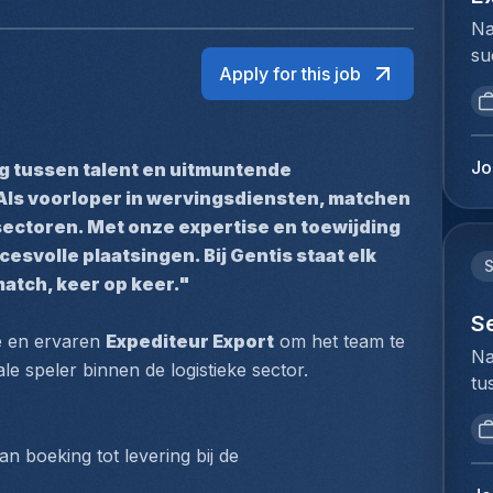
Na
su
Apply for this job
ui
ar
ma
se
Jo
g tussen talent en uitmuntende 
st
Als voorloper in wervingsdiensten, matchen 
su
sectoren. Met onze expertise en toewijding 
in
svolle plaatsingen. Bij Gentis staat elk 
ke
match, keer op keer."
zo
vo
S
e en ervaren 
Expediteur Export
 om het team te 
An
Na
e speler binnen de logistieke sector.
ee
tu
gr
bi
en
we
co
 boeking tot levering bij de 
to
de
ex