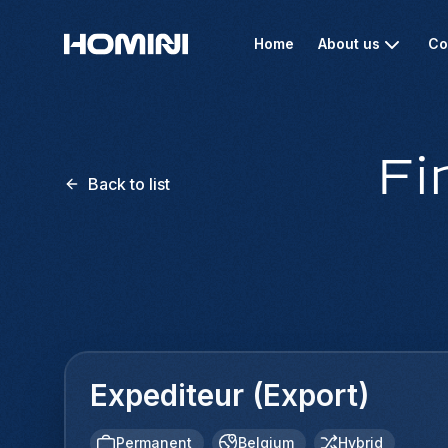
Home
About us
Co
Fi
Back to list
Expediteur (Export)
Permanent
Belgium
Hybrid