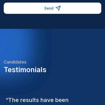
Send
Candidates
Testimonials
“
The Homini consultants have