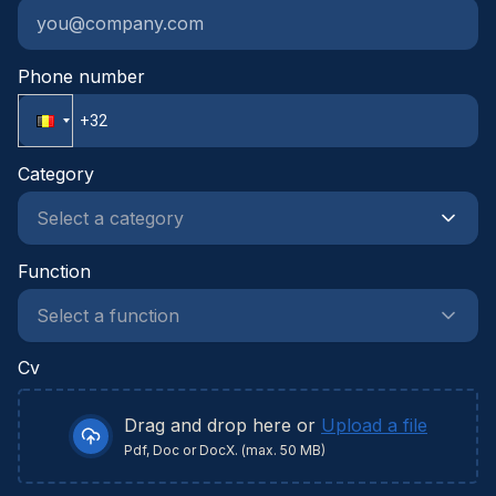
projecten met zichtbare impact en tastbare
resultatenWe werven aan op basis van
competenties en zetten sterk in op gelijke kansen
Phone number
en diversiteit binnen onze teams.
Category
Function
Cv
Drag and drop here or
Upload a file
Pdf, Doc or DocX. (max. 50 MB)