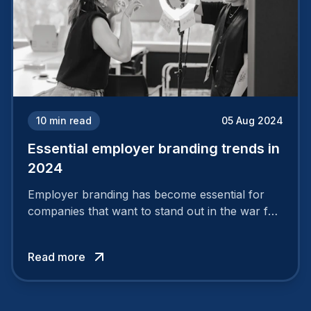
10
min read
05 Aug 2024
Essential employer branding trends in
2024
Employer branding has become essential for
companies that want to stand out in the war for
talent. In 2024, your employer brand should be
authentic, embrace diversity and be flexible to
Read more
attract the best profiles.