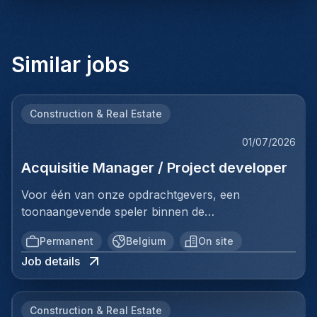
Similar jobs
Construction & Real Estate
01/07/2026
Acquisitie Manager / Project developer
Voor één van onze opdrachtgevers, een
toonaangevende speler binnen de
vastgoedinvesteringsmarkt, zijn wij op zoek naar
Permanent
Belgium
On site
een Investment Manager.In deze rol ben je
Job details
verantwoordelijk voor het identificeren, analyseren
en realiseren van nieuwe
investeringsopportuniteiten. Je beheert het
Construction & Real Estate
volledige acquisitieproces, van prospectie en