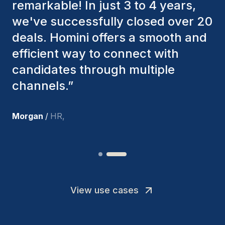
consistently considered various
factors to ensure they present the
best candidates. The individuals
we've hired are still with us, and
I’m truly pleased with the new
team members.
”
Joakin
/
Deputy-AMLCO
,
View use cases