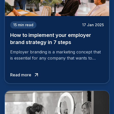
15
min read
17 Jan 2025
How to implement your employer
brand strategy in 7 steps
Employer branding is a marketing concept that
is essential for any company that wants to
support its attractiveness and promote loyalty
among its talent. While the reasons to build a
Read more
solid and positive employer brand are clear, you
cannot simply wave a magic wand for it to be
successful. It requires a series of actions.