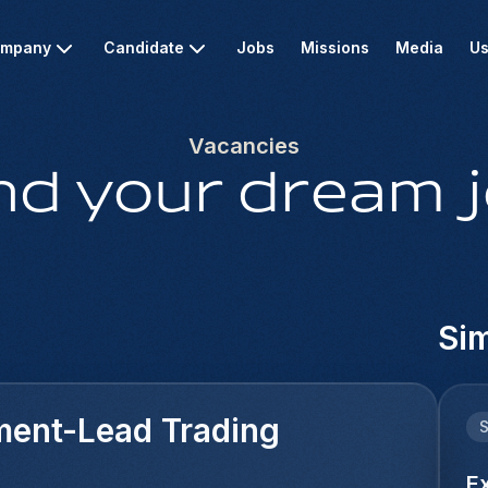
mpany
Candidate
Jobs
Missions
Media
Us
Vacancies
nd your dream 
Sim
ment-Lead Trading
E