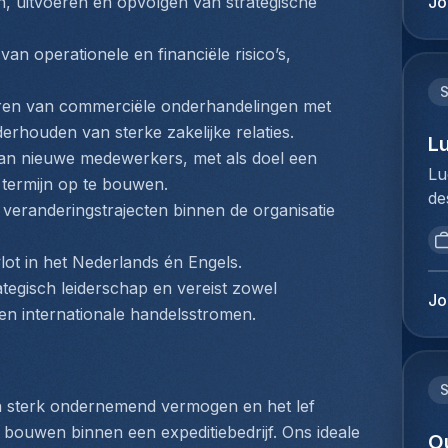
Jo
, uitvoeren en opvolgen van strategische 
di
du
ge
Ho
n operationele en financiële risico’s, 
ov
pe
ex
ve
ve
ren van commerciële onderhandelingen met 
Cu
in
rhouden van sterke zakelijke relaties.
ee
L
co
an nieuwe medewerkers, met als doel een 
do
Lu
zo
 termijn op te bouwen.
go
de
ex
 veranderingstrajecten binnen de organisatie 
pa
br
re
vo
op
si
Da
lot in het Nederlands én Engels.
vo
pr
je
tegisch leiderschap en vereist zowel 
to
pr
Jo
ke
en internationale handelsstromen.
Me
ac
im
du
ex
co
Ho
co
do
pe
Je
vo
n sterk ondernemend vermogen en het lef 
lo
en
co
bouwen binnen een expeditiebedrijf. Ons ideale 
Ex
O
ne