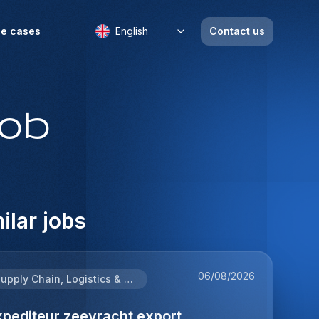
e cases
English
Contact us
job
ilar jobs
06/08/2026
Supply Chain, Logistics & Procurement
xpediteur zeevracht export