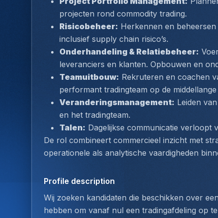
Project Portfolio Management:
 Plannen
projecten rond commodity trading.
Risicobeheer:
 Herkennen en beheersen va
inclusief supply chain risico’s.
Onderhandeling & Relatiebeheer:
 Voe
leveranciers en klanten. Opbouwen en onde
Teamuitbouw:
 Rekruteren en coachen v
performant tradingteam op de middellange
Veranderingsmanagement:
 Leiden van
en het tradingteam.
Talen:
 Dagelijkse communicatie verloopt v
De rol combineert commercieel inzicht met stra
operationele als analytische vaardigheden binn
Profile description
Wij zoeken kandidaten die beschikken over ee
hebben om vanaf nul een tradingafdeling op te 