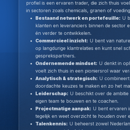
profiel is een ervaren trader, die zich thuis vo
in sectoren zoals chemicals, granen of voeding 
Bestaand netwerk en portefeuille:
 U b
klanten en leveranciers binnen de sector en 
én verder te ontwikkelen.
Commercieel inzicht:
 U bent van nature
op langdurige klantrelaties en kunt snel sc
gesprekspartners.
Ondernemende mindset:
 U denkt in opl
voelt zich thuis in een pioniersrol waar ver
Analytisch & strategisch:
 U combineert
doordachte keuzes te maken en zo het max
Leiderschap:
 U beschikt over de ambitie 
eigen team te bouwen en te coachen.
Projectmatige aanpak:
 U bent ervaren i
tegelijk en weet overzicht te houden over e
Talenkennis:
 U beheerst zowel Nederland