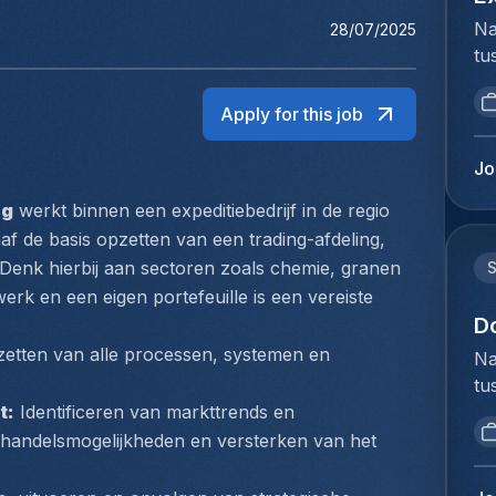
Na
28/07/2025
tu
bi
we
Apply for this job
to
ex
Jo
du
ng
 werkt binnen een expeditiebedrijf in de regio 
Ho
f de basis opzetten van een trading-afdeling, 
pe
lo
Denk hierbij aan sectoren zoals chemie, granen 
ze
k en een eigen portefeuille is een vereiste 
de
D
vo
zetten van alle processen, systemen en 
Na
ex
tu
co
bi
t:
 Identificeren van markttrends en 
wo
we
handelsmogelijkheden en versterken van het 
co
to
af
ex