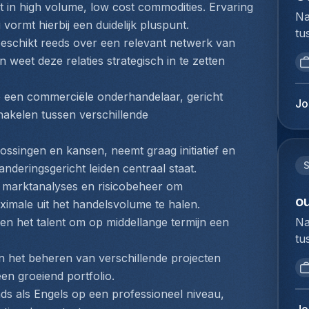
do
elt in high volume, low cost commodities. Ervaring 
ve
pr
Na
on
vormt hierbij een duidelijk pluspunt.
fu
me
tu
kl
lu
eschikt reeds over een relevant netwerk van 
ee
bi
do
ex
weet deze relaties strategisch in te zetten 
lo
we
be
Je
En
to
be
op
ex
 een commerciële onderhandelaar, gericht 
ex
zo
Jo
on
tr
hakelen tussen verschillende 
du
st
de
sy
Ho
ve
na
Kl
pe
ossingen en kansen, neemt graag initiatief en 
do
dr
ve
lo
S
fa
anderingsgericht leiden centraal staat.
di
lo
Ze
vo
 marktanalyses en risicobeheer om 
lu
sa
co
ou
en
imale uit het handelsvolume te halen.
ve
ru
he
de
Na
en het talent om op middellange termijn een 
up
ve
bi
pr
tu
tr
st
zo
ac
bi
va
n het beheren van verschillende projecten 
me
du
pr
we
lu
en groeiend portfolio.
go
na
in
to
op
de
s als Engels op een professioneel niveau, 
va
ke
ex
fo