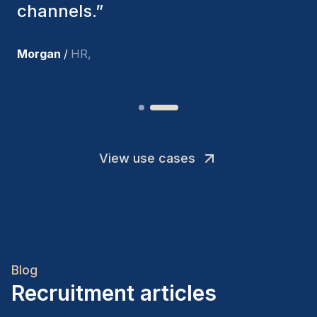
team members.
”
Joakin
/
Deputy-AMLCO
,
View use cases
Blog
Recruitment articles