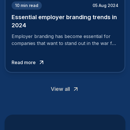
10
min read
05 Aug 2024
Essential employer branding trends in
2024
Employer branding has become essential for
companies that want to stand out in the war for
talent. In 2024, your employer brand should be
authentic, embrace diversity and be flexible to
Read more
attract the best profiles.
View all