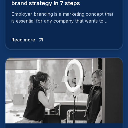
brand strategy in 7 steps
Employer branding is a marketing concept that
is essential for any company that wants to
support its attractiveness and promote loyalty
among its talent. While the reasons to build a
Read more
solid and positive employer brand are clear, you
cannot simply wave a magic wand for it to be
successful. It requires a series of actions.