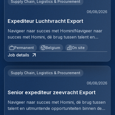
Supply Chain, Logistics & Procurement
06/08/2026
Expediteur Luchtvracht Export
Navigeer naar succes met Homini!Navigeer naar
succes met Homini, dé brug tussen talent en
uitmuntende opportuniteiten binnen de
Permanent
Belgium
On site
arbeidsmarkt. Als voorloper in wervingsdiensten,
Job details
matchen we toptalent met topbedrijven in diverse
sectoren. Met onze expertise en toewijding streven
we naar duurzame relaties en succesvolle
Supply Chain, Logistics & Procurement
plaatsingen. Bij Homini staat elk individu centraal;
we vinden de perfecte match, keer op keer.Voor
06/08/2026
ons team Logistiek & Distributie zoeken we een
Senior expediteur zeevracht Export
Expediteur Luchtvracht Export voor een
internationale logistieke speler in Antwerpen.Ben jij
Navigeer naar succes met Homini, dé brug tussen
een geboren organisator met een passie voor
talent en uitmuntende opportuniteiten binnen de
internationale logistiek? Werk je graag in een
arbeidsmarkt. Als voorloper in wervingsdiensten,