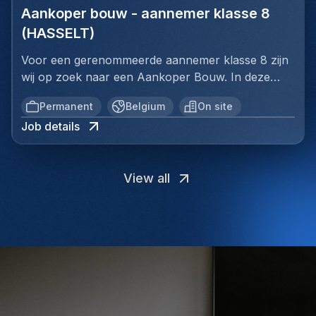
ontmoeten.Jouw profielJe bent commercieel
et climatisation, y compris les contrôles et les
als vastgoedmakelaar is een sterke
Aankoper bouw - aannemer klasse 8
bouwprojecten.Analyseren van plannen,
fiabilité et votre engagement envers l'excellence
ingesteld en haalt energie uit het opbouwen van
diagnosticsFamiliarité avec les équipements de test
troef.AanbodEen uitdagende commerciële functie
lastenboeken en meetstaten om gerichte
technique sont essentiels pour réussir dans ce
(HASSELT)
nieuwe klantenrelaties.Je beschikt over sterke
des systèmes HVAC et les outils de
binnen een dynamische en groeiende
offerteaanvragen op te stellen.Vergelijken en
rôle. Vous devez également être à l'aise avec la
communicatieve vaardigheden en weet
mesureCompréhension des normes techniques
organisatie.Veel autonomie, verantwoordelijkheid
Voor een gerenommeerde aannemer klasse 8 zijn
evalueren van offertes op basis van prijs, kwaliteit,
documentation technique et capable de
vertrouwen op te bouwen bij klanten.Je bent
pertinentes, des réglementations de sécurité et des
en ruimte voor eigen initiatief.Extra incentives die
wij op zoek naar een Aankoper Bouw. In deze
levertermijnen en
communiquer clairement en français.Expérience et
resultaatgericht, ondernemend en neemt graag
meilleures pratiques de l'industrieCapacité à lire et
jouw commerciële resultaten belonen.De
sleutelrol ben je verantwoordelijk voor het
contractvoorwaarden.Onderhandelen met
expertise requises :Minimum 5 ans d'expérience
initiatief.Je werkt zelfstandig, maar functioneert
interpréter les dessins techniques, les schémas et
Permanent
Belgium
On site
ondersteuning van een professioneel en ervaren
volledige aankoopproces en werk je nauw samen
leveranciers en onderaannemers om de beste
professionnelle en installation, maintenance et
eveneens goed binnen een team.Je hebt een
la documentation systèmeExpérience de travail
intern team.null
Job details
met projectteams om bouwprojecten optimaal te
commerciële en technische voorwaarden te
réparation de systèmes HVACMaîtrise des
flexibele ingesteldheid en bent bereid je agenda
avec les clients et les équipes d'installation dans un
ondersteunen, van voorbereiding tot
bekomen.Adviseren en ondersteunen van
systèmes de chauffage, ventilation et climatisation,
aan te passen aan de beschikbaarheid van
environnement collaboratifQualités et approche
uitvoering.Jouw
projectleiders bij aankoopbeslissingen gedurende
y compris les pompes à chaleur et les unités de
klanten.U beschikt over een goede kennis van het
professionnelle :Fortes capacités analytiques et de
View all
verantwoordelijkhedenVerantwoordelijk voor de
de verschillende projectfasen.Uitbouwen en
traitement de l'airConnaissance des normes de
Nederlands en het Frans.Een BIV-erkenning (IPI)
résolution de problèmes avec attention aux
aankoop van bouwmaterialen, onderaannemingen
onderhouden van duurzame partnerships met
qualité de l'air intérieur et des réglementations
als vastgoedmakelaar is een sterke
détailsExcellentes capacités de communication et
en technische uitrustingen voor diverse
leveranciers en onderaannemers en actief
environnementales applicablesCompétences en
troef.AanbodEen uitdagende commerciële functie
comportement professionnel avec les clients et les
bouwprojecten.Analyseren van plannen,
opvolgen van marktontwikkelingen.Meewerken
diagnostic technique et capacité à utiliser des outils
binnen een dynamische en groeiende
collèguesAutonome et capable de travailler de
lastenboeken en meetstaten om gerichte
aan raamcontracten, groepsaankopen en
de mesure et de contrôleExpérience en
organisatie.Veel autonomie, verantwoordelijkheid
manière indépendante avec une supervision
offerteaanvragen op te stellen.Vergelijken en
optimalisatieprojecten om het aankoopproces
environnement hospitalier ou dans des installations
en ruimte voor eigen initiatief.Extra incentives die
minimaleFiable, ponctuel et engagé à fournir des
evalueren van offertes op basis van prijs, kwaliteit,
verder te professionaliseren.Rapporteren aan de
critiques (atout majeur)Maîtrise du français parlé
jouw commerciële resultaten belonen.De
résultats de haute qualitéAdaptabilité et volonté de
levertermijnen en
operationele directie en nauw samenwerken met
et écritLocalisation à Bruxelles ou en périphérie
ondersteuning van een professioneel en ervaren
se déplacer sur différents sites clients dans la
contractvoorwaarden.Onderhandelen met