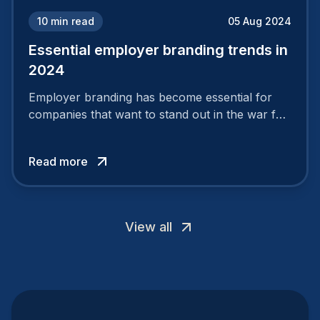
10
min read
05 Aug 2024
Essential employer branding trends in
2024
Employer branding has become essential for
companies that want to stand out in the war for
talent. In 2024, your employer brand should be
authentic, embrace diversity and be flexible to
Read more
attract the best profiles.
View all