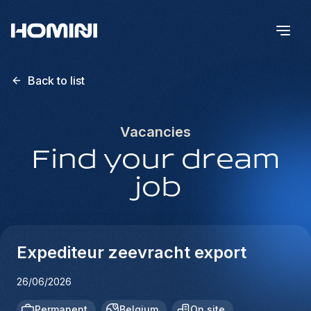
Back to list
Vacancies
Find your dream
job
Expediteur zeevracht export
26/06/2026
Permanent
Belgium
On site