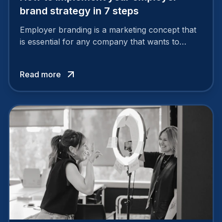
brand strategy in 7 steps
Employer branding is a marketing concept that
is essential for any company that wants to
support its attractiveness and promote loyalty
among its talent. While the reasons to build a
Read more
solid and positive employer brand are clear, you
cannot simply wave a magic wand for it to be
successful. It requires a series of actions.