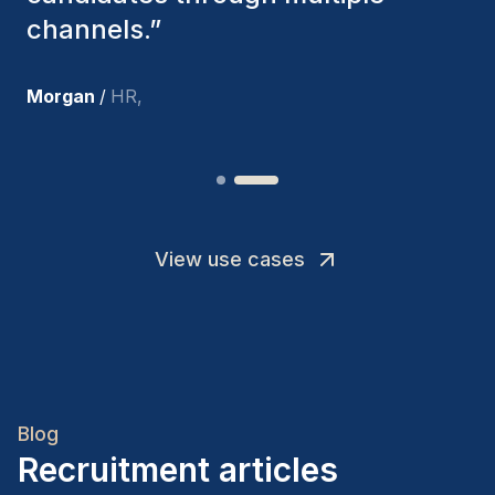
team members.
”
Joakin
/
Deputy-AMLCO
,
View use cases
Blog
Recruitment articles