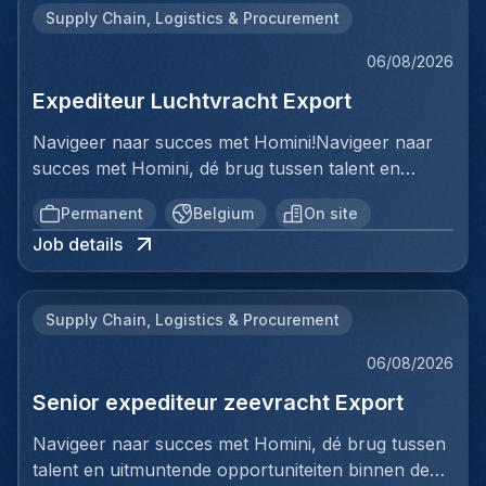
Supply Chain, Logistics & Procurement
06/08/2026
Expediteur Luchtvracht Export
Navigeer naar succes met Homini!Navigeer naar
succes met Homini, dé brug tussen talent en
uitmuntende opportuniteiten binnen de
Permanent
Belgium
On site
arbeidsmarkt. Als voorloper in wervingsdiensten,
Job details
matchen we toptalent met topbedrijven in diverse
sectoren. Met onze expertise en toewijding streven
we naar duurzame relaties en succesvolle
Supply Chain, Logistics & Procurement
plaatsingen. Bij Homini staat elk individu centraal;
we vinden de perfecte match, keer op keer.Voor
06/08/2026
ons team Logistiek & Distributie zoeken we een
Senior expediteur zeevracht Export
Expediteur Luchtvracht Export voor een
internationale logistieke speler in Antwerpen.Ben jij
Navigeer naar succes met Homini, dé brug tussen
een geboren organisator met een passie voor
talent en uitmuntende opportuniteiten binnen de
internationale logistiek? Werk je graag in een