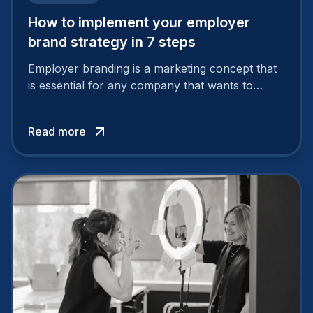
How to implement your employer
brand strategy in 7 steps
Employer branding is a marketing concept that
is essential for any company that wants to
support its attractiveness and promote loyalty
among its talent. While the reasons to build a
Read more
solid and positive employer brand are clear, you
cannot simply wave a magic wand for it to be
successful. It requires a series of actions.