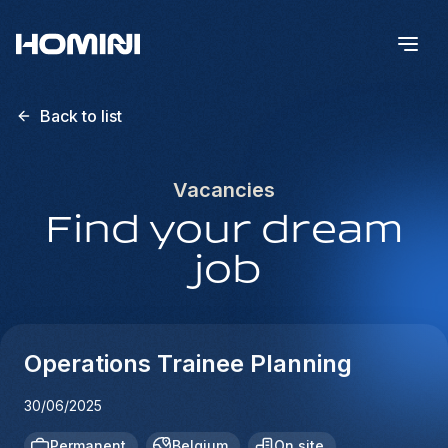
Back to list
Vacancies
Find your dream
job
Operations Trainee Planning
30/06/2025
Permanent
Belgium
On site