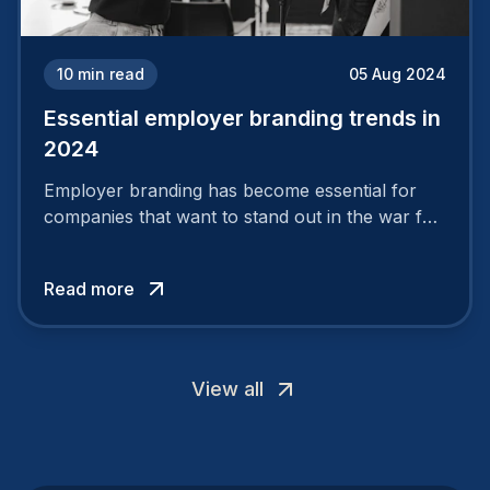
10
min read
05 Aug 2024
Essential employer branding trends in
2024
Employer branding has become essential for
companies that want to stand out in the war for
talent. In 2024, your employer brand should be
authentic, embrace diversity and be flexible to
Read more
attract the best profiles.
View all