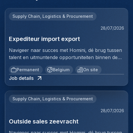
Supply Chain, Logistics & Procurement
28/07/2026
Expediteur import export
Navigeer naar succes met Homini, dé brug tussen
talent en uitmuntende opportuniteiten binnen de
arbeidsmarkt.Als voorloper in wervingsdiensten,
Permanent
Belgium
On site
matchen we toptalent met topbedrijven in diverse
Job details
sectoren. Met onze expertise en toewijding streven
we naar duurzame relaties en succesvolle
plaatsingen. Bij Homini staat elk individu centraal;
Supply Chain, Logistics & Procurement
we vinden de perfecte match, keer op keer.Voor
ons team logistiek & distributie zoeken we:
28/07/2026
Expediteur Agriculture & FoodJouw
Outside sales zeevracht
verantwoordelijkhedenAls Expediteur Agriculture &
Food ben je verantwoordelijk voor het volledige A-
Navigeer naar succes met Homini, dé brug tussen