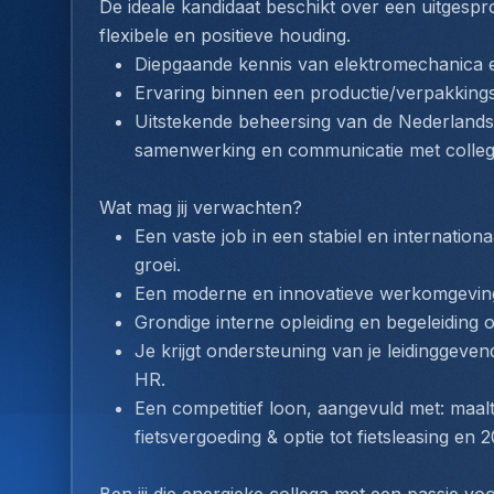
De ideale kandidaat beschikt over een uitgespr
flexibele en positieve houding.
Diepgaande kennis van elektromechanica en
Ervaring binnen een productie/verpakkingso
Uitstekende beheersing van de Nederlandse t
samenwerking en communicatie met collega
Wat mag jij verwachten?
Een vaste job in een stabiel en internation
groei.
Een moderne en innovatieve werkomgeving 
Grondige interne opleiding en begeleiding o
Je krijgt ondersteuning van je leidinggeve
HR.
Een competitief loon, aangevuld met: maal
fietsvergoeding & optie tot fietsleasing e