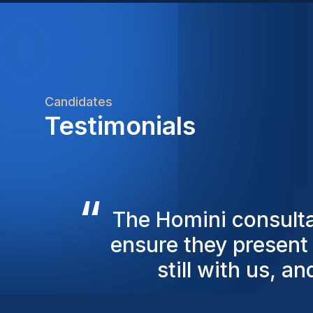
Candidates
Testimonials
“
The results have been
closed over 20 d
connect w