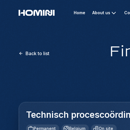
Home
About us
Co
Fi
Back to list
Technisch procescoördin
Permanent
Belgium
On site