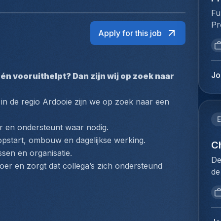
Fu
Pr
Apply for this job
va
ve
ve
st
Jo
én vooruithelpt? Dan zijn wij op zoek naar 
be
kl
 in de regio Ardooie zijn we op zoek naar een 
ve
va
E
r en ondersteunt waar nodig.
pr
 opstart, ombouw en dagelijkse werking.
on
Ch
sen en organisatie.
of
De
er en zorgt dat collega’s zich ondersteund 
le
de
on
dé
we
pr
op
se
vo
de