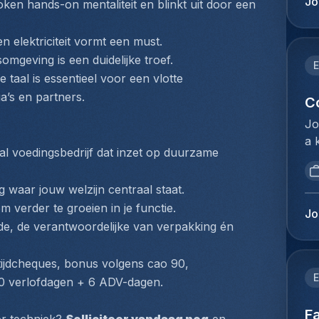
Jo
oken 
hands-on mentaliteit
 en blinkt uit door een 
be
ge
va
Re
ve
 elektriciteit vormt een must.
et
id
mgeving is een duidelijke troef.
la
E
ka
aal is essentieel voor een vlotte 
de
on
’s en partners.
pl
C
pr
li
Jo
st
mo
a 
pe
fo
aal voedingsbedrijf dat inzet op duurzame 
op
we
pr
po
wo
qu
waar jouw welzijn centraal staat.
ma
ex
te
m verder te groeien in je functie.
un
(e
Jo
ré
ob
nde, de verantwoordelijke van verpakking én 
bo
ré
an
be
pe
an
pr
tijdcheques, bonus volgens cao 90, 
d'
cl
E
co
n 20 verlofdagen + 6 ADV-dagen.
zé
ma
me
de
an
Fa
bu