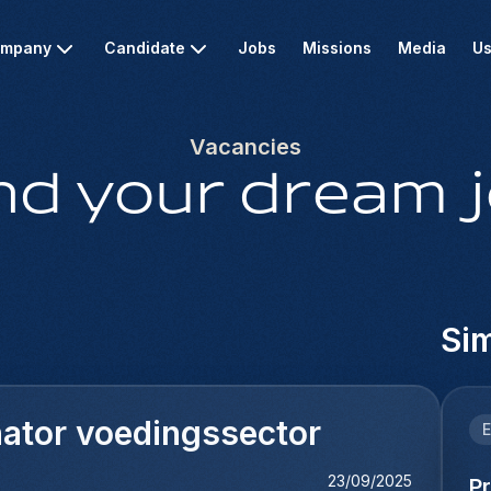
mpany
Candidate
Jobs
Missions
Media
Us
Vacancies
nd your dream 
Sim
ator voedingssector
E
23/09/2025
P