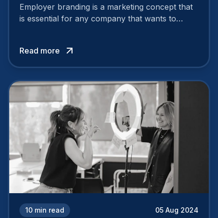
Employer branding is a marketing concept that
is essential for any company that wants to
support its attractiveness and promote loyalty
among its talent. While the reasons to build a
Read more
solid and positive employer brand are clear, you
cannot simply wave a magic wand for it to be
successful. It requires a series of actions.
10
min read
05 Aug 2024