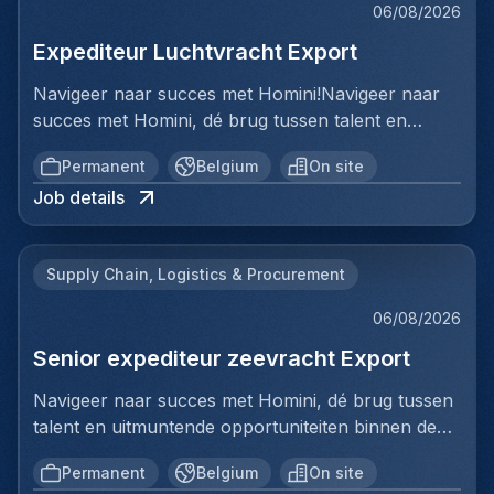
06/08/2026
Expediteur Luchtvracht Export
Navigeer naar succes met Homini!Navigeer naar
succes met Homini, dé brug tussen talent en
uitmuntende opportuniteiten binnen de
Permanent
Belgium
On site
arbeidsmarkt. Als voorloper in wervingsdiensten,
Job details
matchen we toptalent met topbedrijven in diverse
sectoren. Met onze expertise en toewijding streven
we naar duurzame relaties en succesvolle
Supply Chain, Logistics & Procurement
plaatsingen. Bij Homini staat elk individu centraal;
we vinden de perfecte match, keer op keer.Voor
06/08/2026
ons team Logistiek & Distributie zoeken we een
Senior expediteur zeevracht Export
Expediteur Luchtvracht Export voor een
internationale logistieke speler in Antwerpen.Ben jij
Navigeer naar succes met Homini, dé brug tussen
een geboren organisator met een passie voor
talent en uitmuntende opportuniteiten binnen de
internationale logistiek? Werk je graag in een
arbeidsmarkt. Als voorloper in wervingsdiensten,
dynamische omgeving waar geen enkele dag
Permanent
Belgium
On site
matchen we toptalent met topbedrijven in diverse
hetzelfde is en krijg je energie van het coördineren