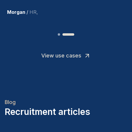
Joakin
/
Deputy-AMLCO
,
View use cases
Blog
Recruitment articles