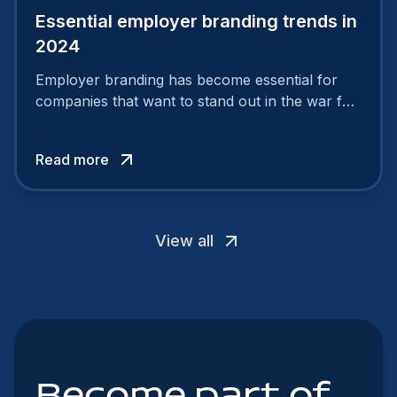
Essential employer branding trends in
2024
Employer branding has become essential for
companies that want to stand out in the war for
talent. In 2024, your employer brand should be
authentic, embrace diversity and be flexible to
Read more
attract the best profiles.
View all
Become part of