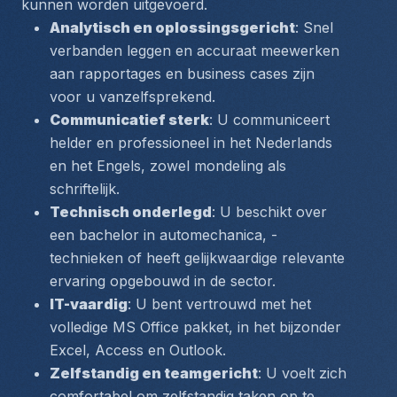
kunnen worden uitgevoerd.
Analytisch en oplossingsgericht
: Snel 
verbanden leggen en accuraat meewerken 
aan rapportages en business cases zijn 
voor u vanzelfsprekend.
Communicatief sterk
: U communiceert 
helder en professioneel in het Nederlands 
en het Engels, zowel mondeling als 
schriftelijk.
Technisch onderlegd
: U beschikt over 
een bachelor in automechanica, -
technieken of heeft gelijkwaardige relevante 
ervaring opgebouwd in de sector.
IT-vaardig
: U bent vertrouwd met het 
volledige MS Office pakket, in het bijzonder 
Excel, Access en Outlook.
Zelfstandig en teamgericht
: U voelt zich 
comfortabel om zelfstandig taken op te 