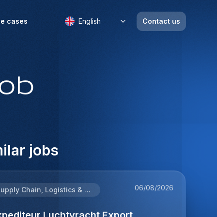
e cases
English
Contact us
job
ilar jobs
06/08/2026
Supply Chain, Logistics & Procurement
xpediteur Luchtvracht Export