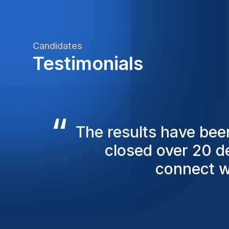
Candidates
Testimonials
“
The Homini consulta
ensure they present 
still with us, 