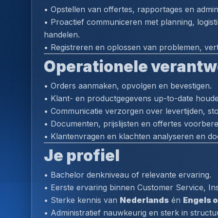
• Opstellen van offertes, rapportages en admi
• Proactief communiceren met planning, logisti
handelen.
• Registreren en oplossen van problemen, vert
Operationele verantw
• Orders aanmaken, opvolgen en bevestigen.
• Klant- en productgegevens up-to-date houde
• Communicatie verzorgen over levertijden, s
• Documenten, prijslijsten en offertes voorbere
• Klantenvragen en klachten analyseren en door
Je profiel
• Bachelor denkniveau of relevante ervaring.
• Eerste ervaring binnen Customer Service, Insi
• Sterke kennis van 
Nederlands
 én 
Engels o
• Administratief nauwkeurig en sterk in structu