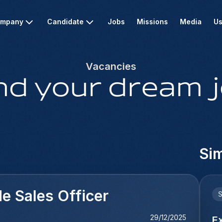
mpany
Candidate
Jobs
Missions
Media
Us
Vacancies
nd your dream 
Sim
e Sales Officer
29/12/2025
E