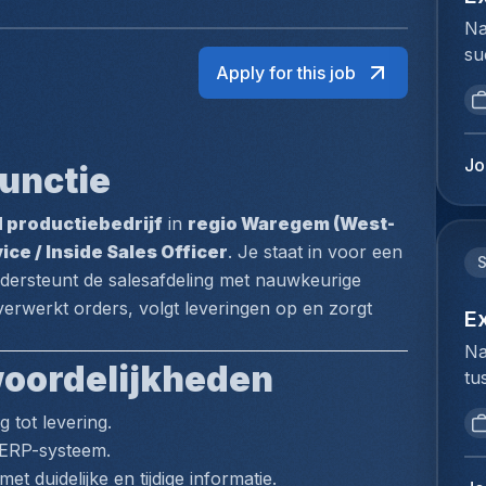
Na
su
Apply for this job
ui
ar
ma
se
Jo
unctie
st
su
 productiebedrijf
 in 
regio Waregem (West-
in
ce / Inside Sales Officer
. Je staat in voor een 
ke
dersteunt de salesafdeling met nauwkeurige 
zo
verwerkt orders, volgt leveringen op en zorgt 
vo
E
An
Na
ee
woordelijkheden
tu
gr
bi
en
 tot levering.
we
co
 ERP-systeem.
to
de
t duidelijke en tijdige informatie.
ex