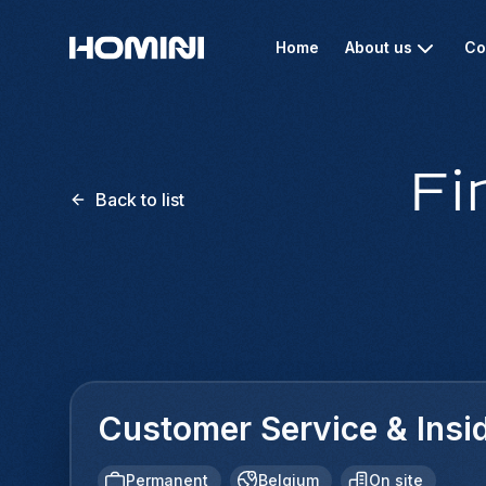
Home
About us
Co
Fi
Back to list
Customer Service & Insid
Permanent
Belgium
On site