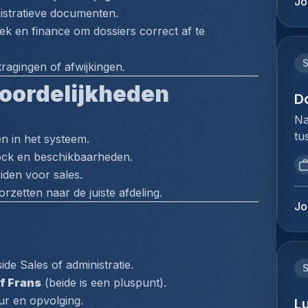
Jo
mi
nistratieve documenten.
du
be
Ho
ek en finance om dossiers correct af te 
Lu
pe
de
lo
ragingen of afwijkingen.
op
ze
oordelijkheden
Je
de
D
kl
vo
Na
en
ex
tu
ie
n in het systeem.
co
bi
pl
tock en beschikbaarheden.
wo
we
ex
iden voor sales.
co
to
co
zetten naar de juiste afdeling.
af
ex
lu
Jo
di
du
lu
ge
Ho
be
ov
pe
ex
ex
de Sales of administratie.
ve
vo
ve
f Frans
 (beide is een pluspunt).
Cu
co
in
ur en opvolging.
ee
L
lu