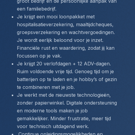
groot bedrijf en de persoonlijke aanpak van 
een familiebedrijf.
Je krijgt een mooi loonpakket met 
hospitalisatieverzekering, maaltijdcheques, 
groepsverzekering en wachtvergoedingen. 
Je wordt eerlijk beloond voor je inzet. 
Financiële rust en waardering, zodat jij kan 
focussen op je vak.
Je krijgt 20 verlofdagen + 12 ADV-dagen. 
Ruim voldoende vrije tijd. Genoeg tijd om je 
batterijen op te laden en je hobby’s of gezin 
te combineren met je job.
Je werkt met de nieuwste technologieën, 
zonder papierwinkel. Digitale ondersteuning 
en moderne tools maken je job 
gemakkelijker. Minder frustratie, meer tijd 
voor technisch uitdagend werk.
 Continue opleidingsmogelijkheden en 