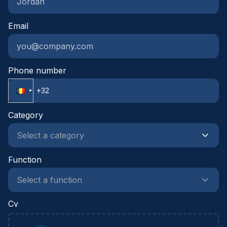
gesprekspartner voor projectteams, leveranciers
en onderaannemers.Je combineert een technische
Email
mindset met een commerciële ingesteldheid en
sterke onderhandelingsvaardigheden.Je werkt
gestructureerd, neemt initiatief en durft
verantwoordelijkheid op te nemen in een
Phone number
dynamische projectomgeving.
Category
Function
Cv