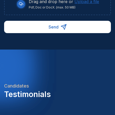
Drag and drop here or
Upload a file
Pdf, Doc or DocX. (max. 50 MB)
Send
Candidates
Testimonials