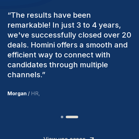
“
The Homini consultants have
consistently considered various
factors to ensure they present the
best candidates. The individuals
we've hired are still with us, and
I’m truly pleased with the new
team members.
”
Joakin
/
Deputy-AMLCO
,