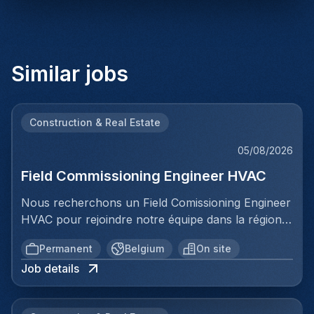
Similar jobs
Construction & Real Estate
05/08/2026
Field Commissioning Engineer HVAC
Nous recherchons un Field Comissioning Engineer
HVAC pour rejoindre notre équipe dans la région
de Bruxelles. Dans ce rôle, vous fournirez une
Permanent
Belgium
On site
assistance technique sur site lors de la mise en
Job details
service et du démarrage des installations HVAC
pour nos clients. Vous serez responsable de
garantir que les systèmes de ventilation et