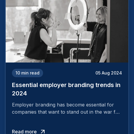
10
min read
05 Aug 2024
Essential employer branding trends in
2024
Employer branding has become essential for
companies that want to stand out in the war for
talent. In 2024, your employer brand should be
authentic, embrace diversity and be flexible to
Read more
attract the best profiles.