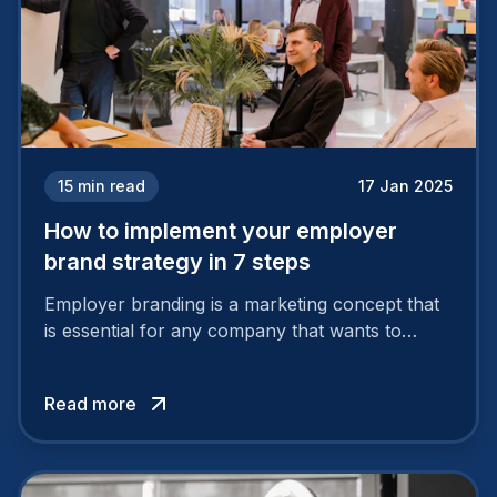
15
min read
17 Jan 2025
How to implement your employer
brand strategy in 7 steps
Employer branding is a marketing concept that
is essential for any company that wants to
support its attractiveness and promote loyalty
among its talent. While the reasons to build a
Read more
solid and positive employer brand are clear, you
cannot simply wave a magic wand for it to be
successful. It requires a series of actions.