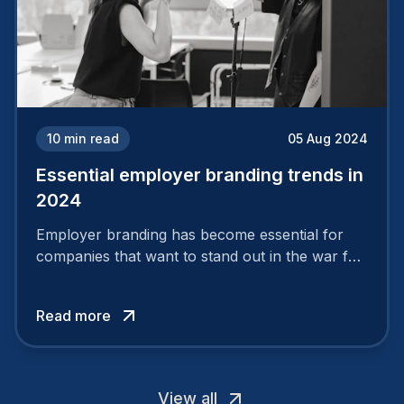
10
min read
05 Aug 2024
Essential employer branding trends in
2024
Employer branding has become essential for
companies that want to stand out in the war for
talent. In 2024, your employer brand should be
authentic, embrace diversity and be flexible to
Read more
attract the best profiles.
View all