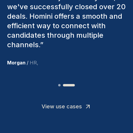
factors to ensure they present the
best candidates. The individuals
we've hired are still with us, and
I’m truly pleased with the new
team members.
”
Joakin
/
Deputy-AMLCO
,
View use cases