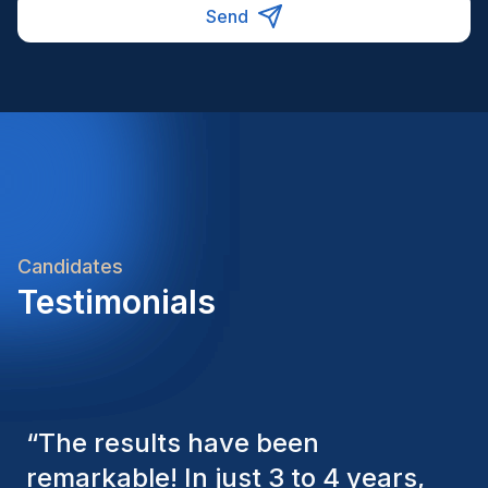
Send
Candidates
Testimonials
“
The Homini consultants have
consistently considered various