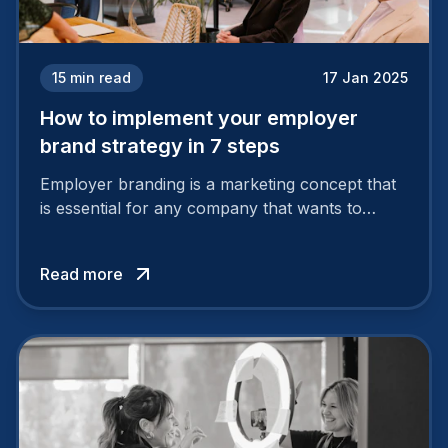
15
min read
17 Jan 2025
How to implement your employer
brand strategy in 7 steps
Employer branding is a marketing concept that
is essential for any company that wants to
support its attractiveness and promote loyalty
among its talent. While the reasons to build a
Read more
solid and positive employer brand are clear, you
cannot simply wave a magic wand for it to be
successful. It requires a series of actions.