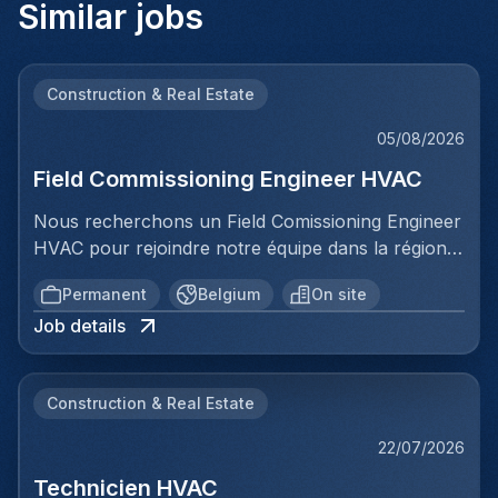
Similar jobs
Construction & Real Estate
05/08/2026
Field Commissioning Engineer HVAC
Nous recherchons un Field Comissioning Engineer
HVAC pour rejoindre notre équipe dans la région
de Bruxelles. Dans ce rôle, vous fournirez une
Permanent
Belgium
On site
assistance technique sur site lors de la mise en
Job details
service et du démarrage des installations HVAC
pour nos clients. Vous serez responsable de
garantir que les systèmes de ventilation et
Construction & Real Estate
climatisation sont correctement installés,
configurés et testés conformément aux
22/07/2026
spécifications et aux normes prescrites. Votre
Technicien HVAC
travail impliquera une collaboration directe avec