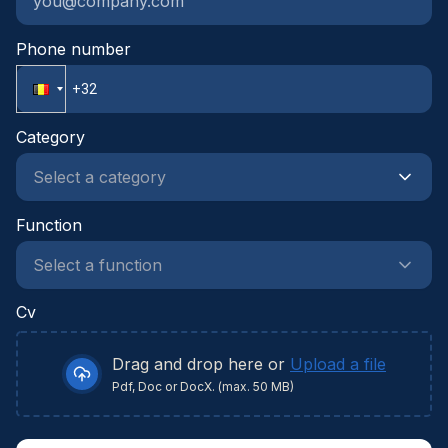
gestructureerd, neemt initiatief en durft
verantwoordelijkheid op te nemen in een
Phone number
dynamische projectomgeving.
Category
Function
Cv
Drag and drop here or
Upload a file
Pdf, Doc or DocX. (max. 50 MB)