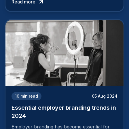
Read more
solid and positive employer brand are clear, you
cannot simply wave a magic wand for it to be
successful. It requires a series of actions.
10
min read
05 Aug 2024
Essential employer branding trends in
2024
Employer branding has become essential for