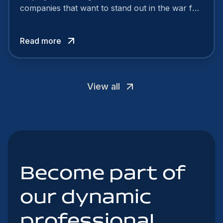
companies that want to stand out in the war for
talent. In 2024, your employer brand should be
authentic, embrace diversity and be flexible to
Read more
attract the best profiles.
View all
Become part of
our dynamic
professional