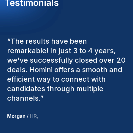
Testimonials
“
The Homini consultants have
consistently considered various
factors to ensure they present the
best candidates. The individuals
we've hired are still with us, and
I’m truly pleased with the new
team members.
”
Joakin
/
Deputy-AMLCO
,