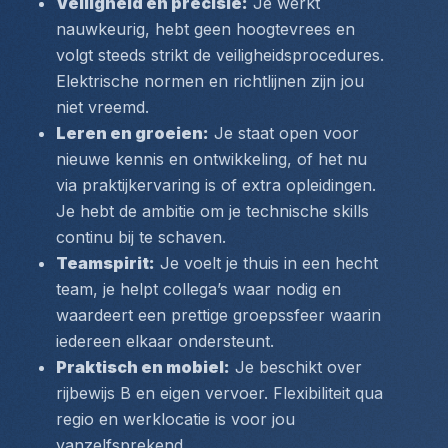
Veiligheid en precisie:
 Je werkt 
nauwkeurig, hebt geen hoogtevrees en 
volgt steeds strikt de veiligheidsprocedures. 
Elektrische normen en richtlijnen zijn jou 
niet vreemd.
Leren en groeien:
 Je staat open voor 
nieuwe kennis en ontwikkeling, of het nu 
via praktijkervaring is of extra opleidingen. 
Je hebt de ambitie om je technische skills 
continu bij te schaven.
Teamspirit:
 Je voelt je thuis in een hecht 
team, je helpt collega’s waar nodig en 
waardeert een prettige groepssfeer waarin 
iedereen elkaar ondersteunt.
Praktisch en mobiel:
 Je beschikt over 
rijbewijs B en eigen vervoer. Flexibiliteit qua 
regio en werklocatie is voor jou 
vanzelfsprekend.