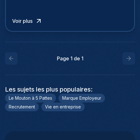
entre autres des sociétés comme Revolut &
TransferWise, notamment sur les sujets d’anti-
blanchiment d’argent et de lutte contre le
Voir plus
financement du terrorisme.
Page
1
de
1
Les sujets les plus populaires
:
Le Mouton à 5 Pattes
Marque Employeur
Recrutement
Vie en entreprise