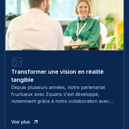
Transformer une vision en réalité
tangible
Depuis plusieurs années, notre partenariat
fructueux avec Equans s'est développé,
notamment grâce à notre collaboration avec
Patrick, un expert en tant que Responsable de
Projets IT, via notre service de recrutement. Sa
mission essentielle consiste à superviser les
Voir plus
opérations informatiques de grande envergure