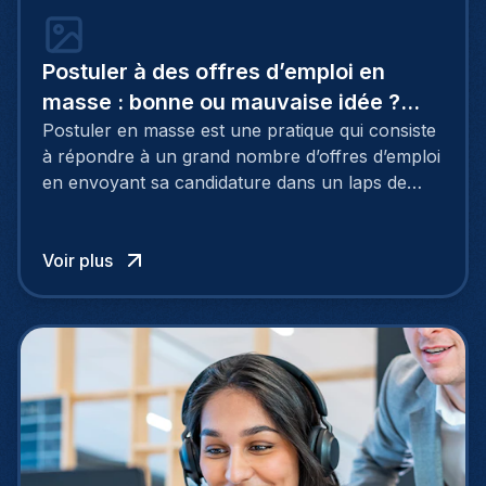
Postuler à des offres d’emploi en
masse : bonne ou mauvaise idée ?
Témoignage
Postuler en masse est une pratique qui consiste
à répondre à un grand nombre d’offres d’emploi
en envoyant sa candidature dans un laps de
temps relativement court. À l’heure où l’on parle
de l’impérieuse nécessité de personnaliser son
CV et sa lettre de motivation, est-ce une bonne
Voir plus
idée de postuler en masse ? Avec plus de 50 CV
déposés en 3 semaines, Sabina, aujourd’hui
responsable communication & marketing, nous
raconte son expérience.