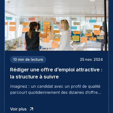
Dans quelles situations des outils comme
ChatGPT peuvent-ils leur faire gagner un temps
précieux ?
10
min de lecture
25 nov. 2024
Rédiger une offre d’emploi attractive :
la structure à suivre
Imaginez : un candidat avec un profil de qualité
parcourt quotidiennement des dizaines d’offres
d’emploi. Au milieu de celles-ci se trouve la
vôtre, mais faute de personnalisation, de
Voir plus
dynamisme et de précision elle passe inaperçue.