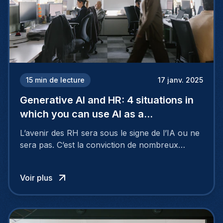
15
min de lecture
17 janv. 2025
Generative AI and HR: 4 situations in
which you can use AI as a
professional
L’avenir des RH sera sous le signe de l’IA ou ne
sera pas. C’est la conviction de nombreux
leaders du monde entier qui voient dans
l’intelligence artificielle un super assistant
Voir plus
capable de faire gagner du temps et de prendre
des décisions stratégiques plus fiables et
pertinentes. Alors, que peuvent attendre les
professionnels RH de l’IA dans leur quotidien ?