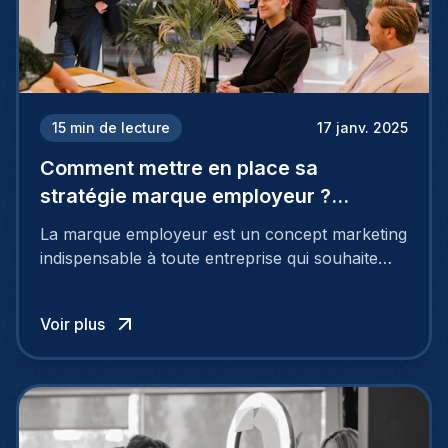
15
min de lecture
17 janv. 2025
Comment mettre en place sa
stratégie marque employeur ?
Découvrez les 7 étapes
La marque employeur est un concept marketing
indispensable à toute entreprise qui souhaite
soutenir son attractivité et fidéliser ses talents. Si
les raisons de construire une marque
Voir plus
employeur solide et positive sont évidentes, ce
travail, pour qu’il soit réussi, ne peut se faire en
deux temps trois mouvements. Il demande de
mettre en œuvre un certain nombre d’actions.