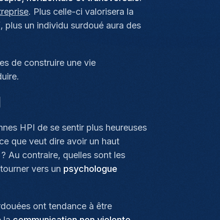
treprise
. Plus celle-ci valorisera la
f
, plus un individu surdoué aura des
res de construire une vie
uire.
I
sonnes HPI de se sentir plus heureuses
ce que veut dire avoir un haut
? Au contraire, quelles sont les
 tourner vers un
psychologue
rdouées ont tendance à être
e la
communication non violente