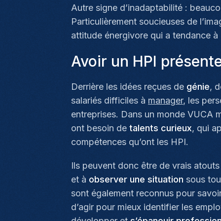
Autre signe d’inadaptabilité : beauc
Particulièrement soucieuses de l’ima
attitude énergivore qui a tendance à
Avoir un HPI présente
Derrière les idées reçues de
génie
, 
salariés difficiles à
manager
, les per
entreprises. Dans un monde VUCA ma
ont besoin de
talents curieux
, qui a
compétences qu’ont les HPI.
Ils peuvent donc être de vrais atouts
et à
observer une situation
sous tous
sont également reconnus pour savoir
d’agir pour mieux identifier les emp
développer et
s’épanouir professio