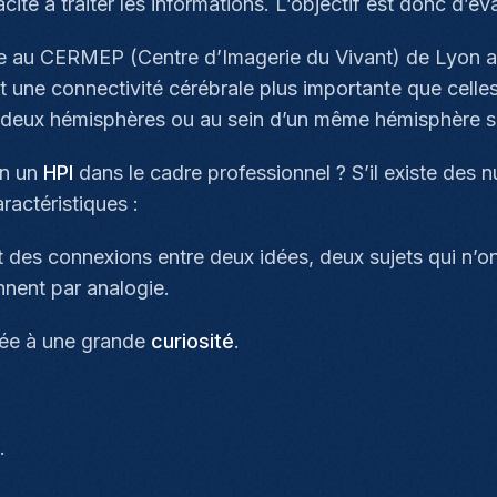
ité à traiter les informations. L’objectif est donc d’év
 au CERMEP (Centre d’Imagerie du Vivant) de Lyon 
 une connectivité cérébrale plus importante que celle
e deux hémisphères ou au sein d’un même hémisphère se
on un
HPI
dans le cadre professionnel ? S’il existe des 
ractéristiques :
nt des connexions entre deux idées, deux sujets qui n’o
nnent par analogie.
ée à une grande
curiosité
.
.