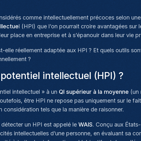
onsidérés comme intellectuellement précoces selon un
ellectue
l (HPI) que l’on pourrait croire avantagées sur 
 leur place en entreprise et à s’épanouir dans leur vie p
st-elle réellement adaptée aux HPI ? Et quels outils so
nnellement ?
otentiel intellectuel (HPI) ?
tiel intellectuel » à un
QI supérieur à la moyenne
(un 
outefois, être HPI ne repose pas uniquement sur le fai
 considération tels que la manière de raisonner.
ur détecter un HPI est appelé le
WAIS
. Conçu aux États-
acités intellectuelles d’une personne, en évaluant sa 