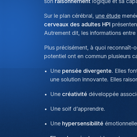
son
raisonnement
logique et sa capac
Sur le plan cérébral,
une étude
menée
cerveaux des adultes HPI
présentent
Autrement dit, les informations entr
Plus précisément, à quoi reconnaît-
potentiel ont en commun plusieurs ca
Une
pensée divergente
. Elles fo
une solution innovante. Elles raiso
Une
créativité
développée associ
Une soif d’apprendre.
Une
hypersensibilité
émotionnelle