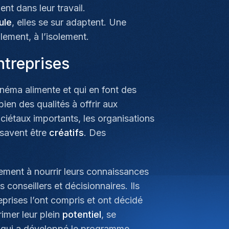
nt dans leur travail.
ule
, elles se sur adaptent. Une
lement, à l’isolement.
ntreprises
 cinéma alimente et qui en font des
bien des qualités à offrir aux
étaux importants, les organisations
i savent être
créatifs
. Des
lement à nourrir leurs connaissances
 conseillers et décisionnaires. Ils
eprises l’ont compris et ont décidé
imer leur plein
potentiel
, se
 qui a développé le programme