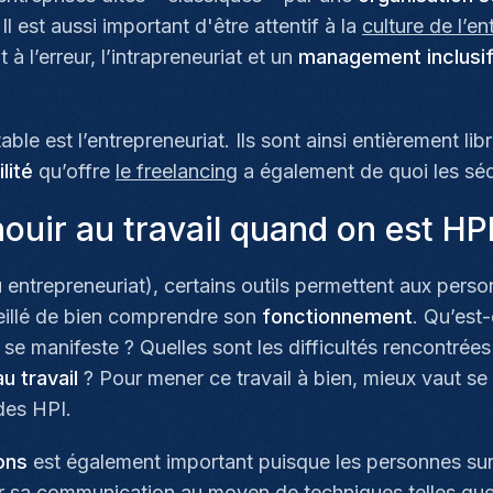
Il est aussi important d'être attentif à la
culture de l’en
it à l’erreur, l’intrapreneuriat et un
management inclusi
able est l’entrepreneuriat. Ils sont ainsi entièrement lib
ilité
qu’offre
le freelancing
a également de quoi les séd
nouir au travail quand on est HP
 ou entrepreneuriat), certains outils permettent aux per
nseillé de bien comprendre son
fonctionnement
. Qu’est-
se manifeste ? Quelles sont les difficultés rencontrées 
u travail
? Pour mener ce travail à bien, mieux vaut se
es HPI.
ons
est également important puisque les personnes su
ller sa communication au moyen de techniques telles qu