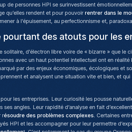
oup de personnes HPI se surinvestissent émotionnelleme
ge qu’elles rendent et pour pouvoir
rentrer dans le mo
 mener à l’épuisement, au perfectionnisme et, paradoxa
 pourtant des atouts pour les e
de solitaire, d’électron libre voire de « bizarre » que le
sonnes avec un haut potentiel intellectuel ont en réalité 
rqué par des enjeux économiques, écologiques et soci
pprennent et analysent une situation vite et bien, et qu
 pour les entreprises. Leur curiosité les pousse naturel
 ses angles. Leur rapidité d’analyse en fait d’excellents
 r
ésoudre des problèmes complexes
. Certaines entr
loyés HPI et les accompagner pour leur permettre d’expr
nnellemen
t. C’est notamment le cas du groupe Orange