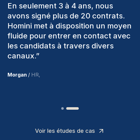
toujours pris en considération
divers critères pour nous proposer
les bons candidats. Ceux que
nous avons recrutés sont toujours
parmi nous, et personnellement, je
suis très satisfait des nouvelles
recrues.
”
Joakin
/
Deputy-AMLCO
,
Voir les études de cas