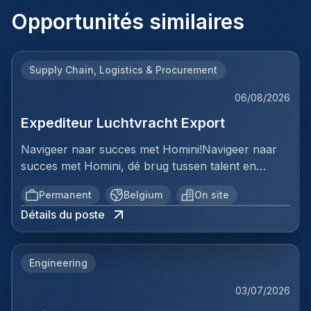
Opportunités similaires
Supply Chain, Logistics & Procurement
06/08/2026
Expediteur Luchtvracht Export
Navigeer naar succes met Homini!Navigeer naar
succes met Homini, dé brug tussen talent en
uitmuntende opportuniteiten binnen de
Permanent
Belgium
On site
arbeidsmarkt. Als voorloper in wervingsdiensten,
Détails du poste
matchen we toptalent met topbedrijven in diverse
sectoren. Met onze expertise en toewijding streven
we naar duurzame relaties en succesvolle
Engineering
plaatsingen. Bij Homini staat elk individu centraal;
we vinden de perfecte match, keer op keer.Voor
03/07/2026
ons team Logistiek & Distributie zoeken we een