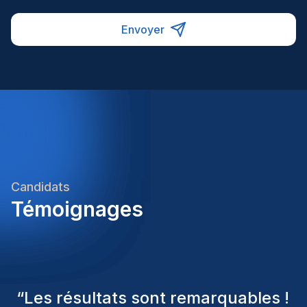
balance commercial objectives with technical
excellence and team well-beingRole Impact &
Envoyer
Success:In this position, you will directly influence
client satisfaction, team performance, and
operational success. Your ability to bridge
commercial and technical perspectives, combined
with your leadership and organizational
capabilities, will be essential to delivering value and
building a high-performing, safety-conscious team.
Candidats
Témoignages
“
Les consultants Homini ont