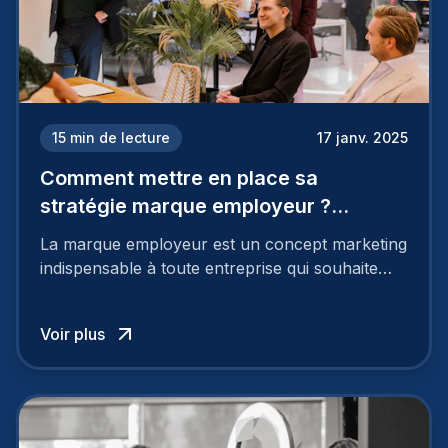
15
min de lecture
17 janv. 2025
Comment mettre en place sa
stratégie marque employeur ?
Découvrez les 7 étapes
La marque employeur est un concept marketing
indispensable à toute entreprise qui souhaite
soutenir son attractivité et fidéliser ses talents. Si
les raisons de construire une marque
Voir plus
employeur solide et positive sont évidentes, ce
travail, pour qu’il soit réussi, ne peut se faire en
deux temps trois mouvements. Il demande de
mettre en œuvre un certain nombre d’actions.