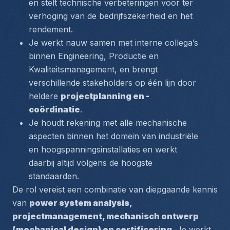
en stelt technische verbeteringen voor ter 
verhoging van de bedrijfszekerheid en het 
rendement.
Je werkt nauw samen met interne collega’s 
binnen Engineering, Productie en 
Kwaliteitsmanagement, en brengt 
verschillende stakeholders op één lijn door 
heldere 
projectplanning en -
coördinatie
.
Je houdt rekening met alle mechanische 
aspecten binnen het domein van industriële 
en hoogspanningsinstallaties en werkt 
daarbij altijd volgens de hoogste 
standaarden.
De rol vereist een combinatie van diepgaande kennis 
van 
power system analysis, 
projectmanagement, mechanisch ontwerp 
(mechanical design)
 en certificering
. Je werkt 