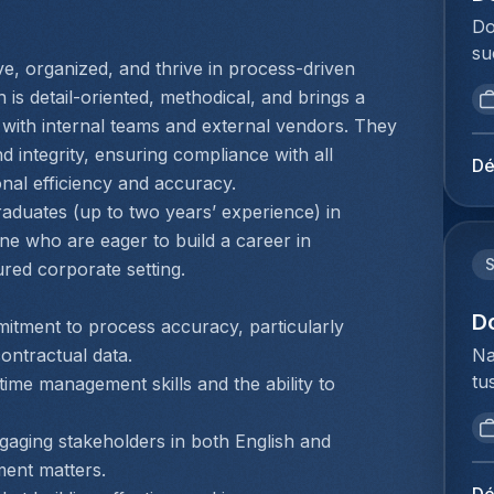
Ac
vo
ag
Do
ef
ex
in
su
st
co
e, organized, and thrive in process-driven 
vo
Ho
in
wo
 is detail-oriented, methodical, and brings a 
ad
op
in
co
sy
with internal teams and external vendors. They 
vo
(c
af
fa
 integrity, ensuring compliance with all 
to
in
Dé
di
gr
onal efficiency and accuracy.
Me
ja
ge
si
du
aduates (up to two years’ experience) in 
in
ov
pr
Ho
ine who are eager to build a career in 
Ne
ex
va
pe
ex
red corporate setting.
ve
ad
Lo
Go
in
be
Do
D
sy
mitment to process accuracy, particularly 
co
me
lo
co
Na
ontractual data.
zo
jo
na
na
tu
time management skills and the ability to 
ex
mi
vo
co
bi
re
st
de
ve
we
si
ging stakeholders in both English and 
Ex
we
in
to
pr
in
ment matters.
sa
aa
ex
pr