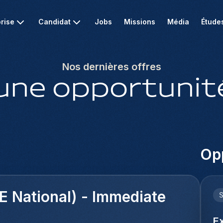
rise
Candidat
Jobs
Missions
Média
Étude
Nos dernières offres
une opportunité
Opp
E National) - Immediate
E