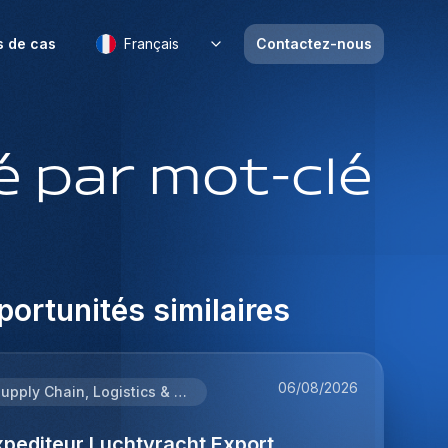
s de cas
Français
Contactez-nous
 par mot-clé
ortunités similaires
06/08/2026
Supply Chain, Logistics & Procurement
xpediteur Luchtvracht Export