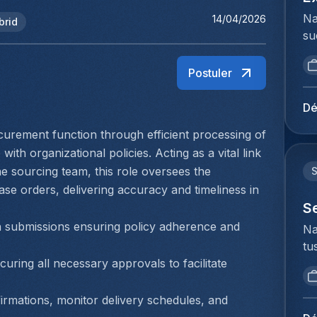
Na
14/04/2026
brid
su
ui
ar
Postuler
ma
se
Dé
st
curement function through efficient processing of 
su
ith organizational policies. Acting as a vital link 
in
ke
e sourcing team, this role oversees the 
zo
se orders, delivering accuracy and timeliness in 
vo
S
An
n submissions ensuring policy adherence and 
Na
ee
tu
gr
bi
uring all necessary approvals to facilitate 
en
we
co
to
irmations, monitor delivery schedules, and 
de
ex