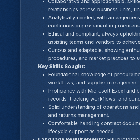
Collaborative and approachable, skilled
relationships across business units, f
Analytically minded, with an eagerness
continuous improvement in procureme
Ethical and compliant, always upholdin
assisting teams and vendors to achiev
Curious and adaptable, showing enthus
procedures, and market practices to s
Key Skills Sought:
Foundational knowledge of procureme
workflows, and supplier management p
Proficiency with Microsoft Excel and b
records, tracking workflows, and condu
Solid understanding of operations and l
and returns management.
Comfortable handling contract document
lifecycle support as needed.
Language Requirements:
 Full professio