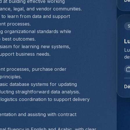
Dé
ex
 at building effective working 
ui
we
du
ac
tr
inance, legal, and vendor communities.
st
kl
Ho
ex
lu
ve
 to learn from data and support 
me
pe
co
ad
je
nt processes.
er
ve
Je
ge
af
do
g organizational standards while 
Cu
en
kl
zo
tr
e best outcomes.
ee
L
ne
st
gr
le
iasm for learning new systems, 
do
pr
st
Lu
aa
we
go
upport business needs.
me
er
de
re
ve
pa
ee
pl
br
ex
pa
vo
lo
nt processes, purchase order 
en
op
ef
Da
En
rinciples.
me
vo
ex
je
ex
ec
asic database systems for updating 
to
tr
Dé
ke
tr
te
Me
cting straightforward data analysis.
ju
im
sy
sa
du
ogistics coordination to support delivery 
co
co
Kl
on
Ho
we
do
ve
je
pe
do
ation and assisting with contract 
vo
lo
pr
lo
co
co
sa
op
Ex
be
nal fluency in English and Arabic, with clear 