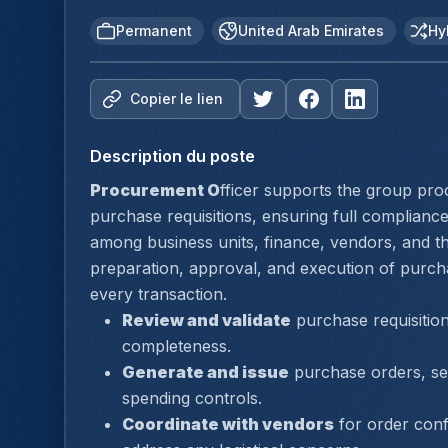
Permanent
United Arab Emirates
Hy
Copier le lien
Description du poste
Procurement O
fficer supports the group pro
purchase requisitions, ensuring full compliance w
among business units, finance, vendors, and th
preparation, approval, and execution of purcha
every transaction.
Review and validate
 purchase requisitio
completeness.
Generate and issue
 purchase orders, sec
spending controls.
Coordinate with vendors
 for order conf