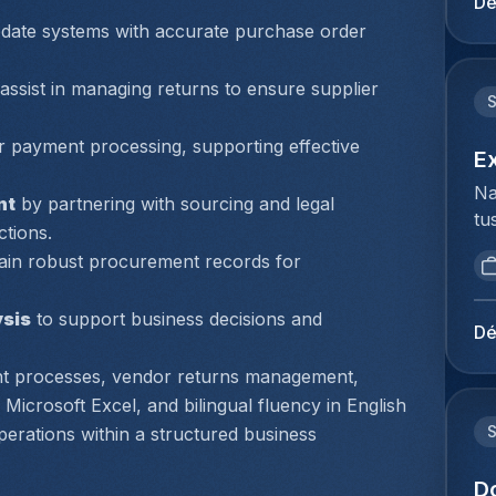
Dé
mi
du
date systems with accurate purchase order 
be
Ho
Lu
pe
assist in managing returns to ensure supplier 
de
lo
op
Te
Je
r payment processing, supporting effective 
Co
E
kl
(z
Na
en
nt
 by partnering with sourcing and legal 
fl
tu
ie
tions.
he
bi
pl
va
ain robust procurement records for 
we
ex
co
to
co
co
ysis
 to support business decisions and 
ex
lu
Dé
On
du
lu
tr
 processes, vendor returns management, 
Ho
be
ca
pe
Microsoft Excel, and bilingual fluency in English 
ex
fa
lo
rations within a structured business 
vo
le
ze
co
ra
de
D
lu