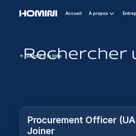
Accueil
À propos
Entrep
Rechercher 
Retour à la liste
Procurement Officer (UA
Joiner