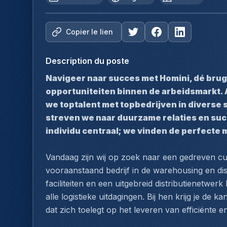
Copier le lien
Description du poste
Navigeer naar succes met Homini, dé brug
opportuniteiten binnen de arbeidsmarkt. 
we toptalent met topbedrijven in diverse 
streven we naar duurzame relaties en succe
individu centraal; we vinden de perfecte 
Vandaag zijn wij op zoek naar een gedreven cu
vooraanstaand bedrijf in de warehousing en di
faciliteiten en een uitgebreid distributienetwer
alle logistieke uitdagingen. Bij hen krijg je de
dat zich toelegt op het leveren van efficiënte e