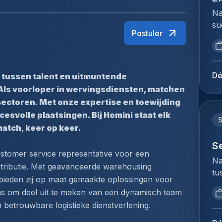
Na
su
Postuler
ui
ar
ma
se
Dé
 tussen talent en uitmuntende 
st
Als voorloper in wervingsdiensten, matchen 
su
sectoren. Met onze expertise en toewijding 
in
svolle plaatsingen. Bij Homini staat elk 
ke
match, keer op keer.
zo
vo
S
stomer service representative voor een 
An
Na
stributie. Met geavanceerde warehousing 
ee
tu
gr
k bieden zij op maat gemaakte oplossingen voor 
bi
en
 kans om deel uit te maken van een dynamisch team 
we
co
n betrouwbare logistieke dienstverlening.
to
de
ex