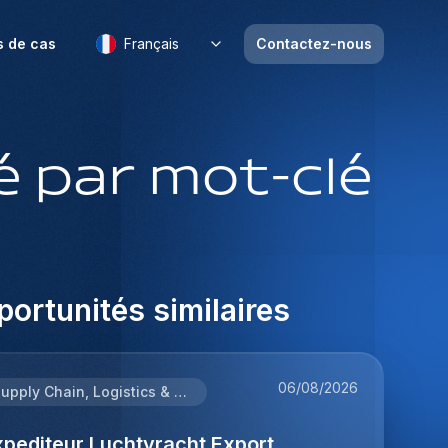
s de cas
Français
Contactez-nous
 par mot-clé
ortunités similaires
06/08/2026
Supply Chain, Logistics & Procurement
xpediteur Luchtvracht Export