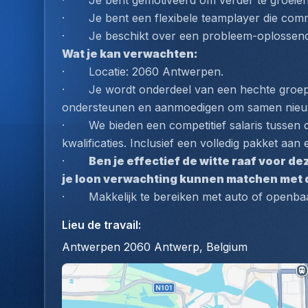
·       Je bent gemotiveerd om verder te groeien 
·       Je bent een flexibele teamplayer die comm
·       Je beschikt over een probleem-oplosse
Wat je kan verwachten:
·       Locatie: 2060 Antwerpen.
·       Je wordt onderdeel van een hechte groep
ondersteunen en aanmoedigen om samen nieuw
·       We bieden een competitief salaris tusse
kwalificaties. Inclusief een volledig pakket aan
·       
Ben je effectief de witte raaf voor d
je loon verwachting kunnen matchen met d
·       Makkelijk te bereiken met auto of openba
Lieu de travail
:
Antwerpen 2060 Antwerp, Belgium