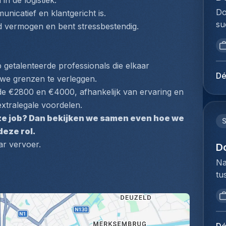
in de logistiek.
Ac
vo
ag
Do
unicatief en klantgericht is.
ef
ex
in
su
st
nd vermogen en bent stressbestendig.
co
vo
Ho
in
wo
ad
op
in
co
sy
vo
(c
 getalenteerde professionals die elkaar 
af
fa
to
in
Dé
e grenzen te verleggen.
di
gr
Me
ja
ge
n de €2800 en €4000, afhankelijk van ervaring en 
si
du
in
ov
 extralegale voordelen.
pr
Ho
Ne
ex
va
eze job? Dan bekijken we samen even hoe we 
pe
ex
ve
ad
eze rol.
Lo
Go
in
be
ar vervoer.
Do
D
sy
co
me
lo
co
Na
zo
jo
na
na
tu
ex
mi
vo
co
bi
re
st
de
ve
we
si
Ex
we
in
to
pr
in
sa
aa
ex
pr