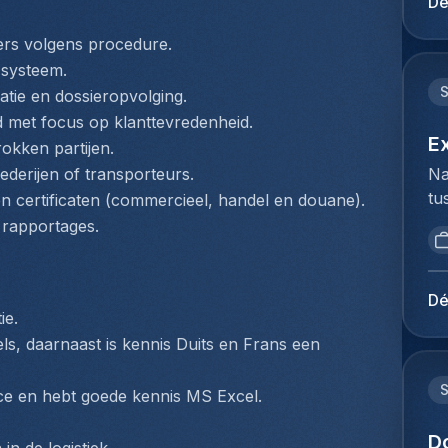
Dé
mi
du
be
Ho
ers volgens procedure.
Lu
pe
-systeem.
de
lo
ratie en dossieropvolging.
op
Te
nd met focus op klanttevredenheid.
Je
Co
E
rokken partijen.
kl
(z
Na
rederijen of transporteurs.
en
fl
tu
n certificaten (commercieel, handel en douane).
ie
he
bi
pl
n rapportages.
va
we
ex
co
to
co
co
ex
lu
Dé
On
du
ie.
lu
tr
Ho
ls, daarnaast is kennis Duits en Frans een 
be
ca
pe
ex
fa
lo
vo
fice en hebt goede kennis MS Excel.
le
ze
co
ra
de
D
lu