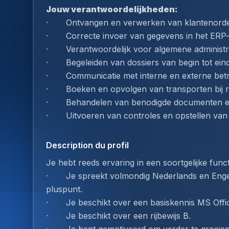
Jouw verantwoordelijkheden:
·       Ontvangen en verwerken van klantenord
·       Correcte invoer van gegevens in het ERP
·       Verantwoordelijk voor algemene administ
·       Begeleiden van dossiers van begin tot ei
·       Communicatie met interne en externe bet
·       Boeken en opvolgen van transporten bij 
·       Behandelen van benodigde documenten e
·       Uitvoeren van controles en opstellen va
Description du profil
Je hebt reeds ervaring in een soortgelijke funct
·       Je spreekt volmondig Nederlands en Enge
pluspunt.
·       Je beschikt over een basiskennis MS Of
·       Je beschikt over een rijbewijs B.