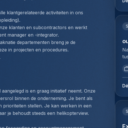
Dé
aa
du
pa
Ho
le klantgerelateerde activiteiten in ons 
tr
pe
pleiding).
de
lo
S
ze klanten en subcontractors en werkt 
op
Ze
t manager en -integrator.
ex
co
ou
knatie departementen breng je de 
tr
he
Na
deze in projecten en procedures.
Ag
bi
tu
.
en
zo
bi
tr
du
we
co
na
to
cl
va
ex
re
Dé
af
du
ngelegd is en graag initiatief neemt. Onze 
an
fu
Ho
kersrol binnen de onderneming. Je bent als 
aa
Da
pe
he
prioriteiten stellen. Je kan werken in een 
co
lo
ze
ar je behoudt steeds een helikopterview.
en
lu
zo
de
co
E
sa