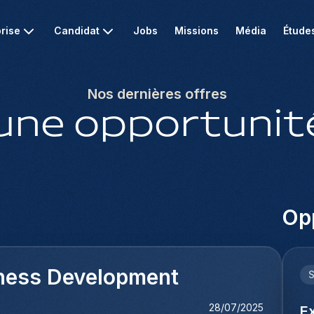
rise
Candidat
Jobs
Missions
Média
Étude
Nos dernières offres
une opportunité
Opp
ness Development
28/07/2025
Ex