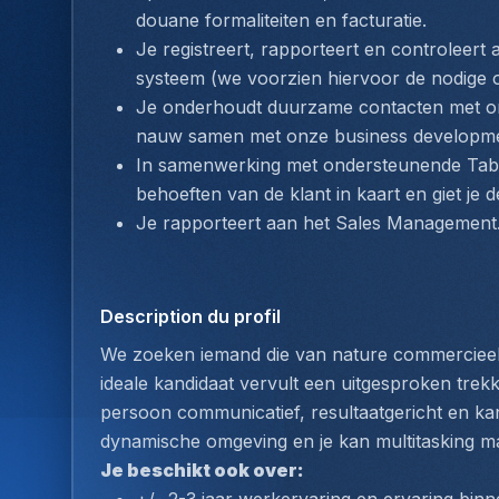
douane formaliteiten en facturatie.
Je registreert, rapporteert en controleert al
systeem (we voorzien hiervoor de nodige o
Je onderhoudt duurzame contacten met on
nauw samen met onze business developmen
In samenwerking met ondersteunende Taba
behoeften van de klant in kaart en giet je 
Je rapporteert aan het Sales Management
Description du profil
We zoeken iemand die van nature commercieel aa
ideale kandidaat vervult een uitgesproken trek
persoon communicatief, resultaatgericht en kan 
dynamische omgeving en je kan multitasking ma
Je beschikt ook over: