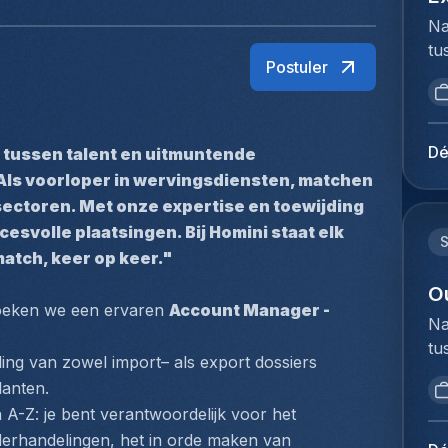
Na
tu
Postuler
bi
we
to
ex
Dé
 tussen talent en uitmuntende 
du
Als voorloper in wervingsdiensten, matchen 
Ho
sectoren. Met onze expertise en toewijding 
pe
svolle plaatsingen. Bij Homini staat elk 
lo
match, keer op keer."
Ag
ve
O
zoeken we een ervaren 
Account Manager - 
& 
Na
A-
tu
ex
ng van zowel import– als export dossiers 
bi
kl
lanten.
we
ze
 A-Z: je bent verantwoordelijk voor het 
to
af
erhandelingen, het in orde maken van 
ex