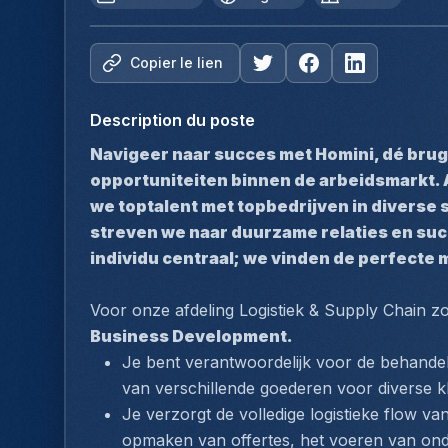
Copier le lien
Description du poste
Navigeer naar succes met Homini, dé brug
opportuniteiten binnen de arbeidsmarkt. 
we toptalent met topbedrijven in diverse 
streven we naar duurzame relaties en succe
individu centraal; we vinden de perfecte 
Voor onze afdeling Logistiek & Supply Chain 
Business Development.
Je bent verantwoordelijk voor de behandeli
van verschillende goederen voor diverse k
Je verzorgt de volledige logistieke flow van
opmaken van offertes, het voeren van ond