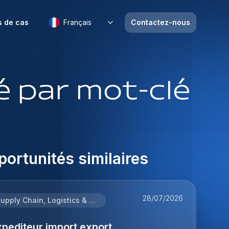
s de cas
Français
Contactez-nous
 par mot-clé
ortunités similaires
28/07/2026
Supply Chain, Logistics & Procurement
pediteur import export