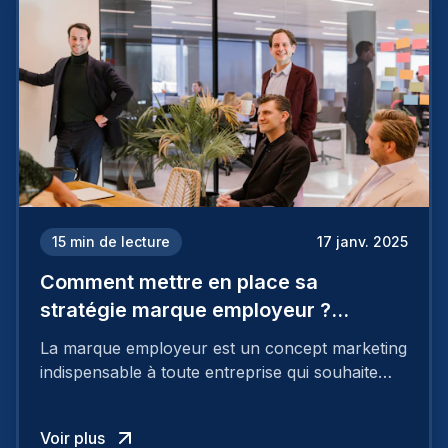
15
min de lecture
17 janv. 2025
Comment mettre en place sa
stratégie marque employeur ?
Découvrez les 7 étapes
La marque employeur est un concept marketing
indispensable à toute entreprise qui souhaite
soutenir son attractivité et fidéliser ses talents. Si
les raisons de construire une marque
Voir plus
employeur solide et positive sont évidentes, ce