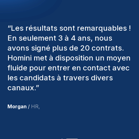
“
Les consultants Homini ont
toujours pris en considération
divers critères pour nous proposer
les bons candidats. Ceux que
nous avons recrutés sont toujours
parmi nous, et personnellement, je
suis très satisfait des nouvelles
recrues.
”
Joakin
/
Deputy-AMLCO
,