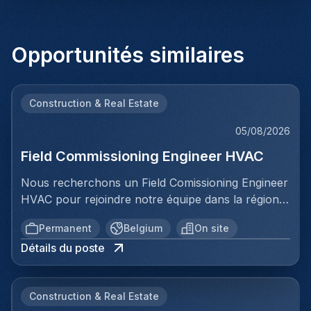
Opportunités similaires
Construction & Real Estate
05/08/2026
Field Commissioning Engineer HVAC
Nous recherchons un Field Comissioning Engineer
HVAC pour rejoindre notre équipe dans la région
de Bruxelles. Dans ce rôle, vous fournirez une
Permanent
Belgium
On site
assistance technique sur site lors de la mise en
Détails du poste
service et du démarrage des installations HVAC
pour nos clients. Vous serez responsable de
garantir que les systèmes de ventilation et
Construction & Real Estate
climatisation sont correctement installés,