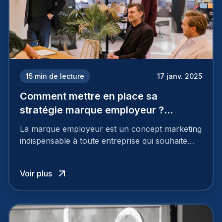
15
min de lecture
17 janv. 2025
Comment mettre en place sa
stratégie marque employeur ?
Découvrez les 7 étapes
La marque employeur est un concept marketing
indispensable à toute entreprise qui souhaite
soutenir son attractivité et fidéliser ses talents. Si
les raisons de construire une marque
Voir plus
employeur solide et positive sont évidentes, ce
travail, pour qu’il soit réussi, ne peut se faire en
deux temps trois mouvements. Il demande de
mettre en œuvre un certain nombre d’actions.