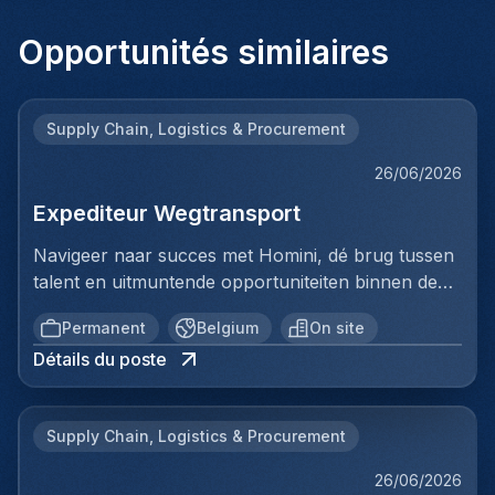
Opportunités similaires
Supply Chain, Logistics & Procurement
26/06/2026
Expediteur Wegtransport
Navigeer naar succes met Homini, dé brug tussen
talent en uitmuntende opportuniteiten binnen de
arbeidsmarkt. Als voorloper in wervingsdiensten,
Permanent
Belgium
On site
matchen we toptalent met topbedrijven in diverse
Détails du poste
sectoren. Met onze expertise en toewijding streven
we naar duurzame relaties en succesvolle
plaatsingen. Bij Homini staat elk individu centraal;
Supply Chain, Logistics & Procurement
we vinden de perfecte match, keer op keer.Voor
ons team logistiek & distributie zoeken we:
26/06/2026
Expediteur WegtransportJouw