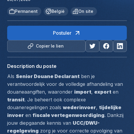
Permanent
België
On site
Postuler
Copier le lien
Description du poste
Als 
Senior Douane Declarant
 ben je 
verantwoordelijk voor de volledige afhandeling van 
douaneaangiften, waaronder 
import
, 
export
 en 
transit
. Je beheert ook complexe 
douaneregelingen zoals 
wederinvoer
, 
tijdelijke 
invoer
 en 
fiscale vertegenwoordiging
. Dankzij 
jouw diepgaande kennis van 
UCC/DWU-
regelgeving
 zorg je voor correcte opvolging van 