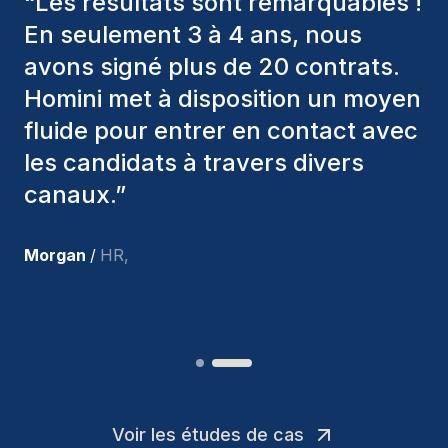
“
Les consultants Homini ont
toujours pris en considération
divers critères pour nous proposer
les bons candidats. Ceux que
nous avons recrutés sont toujours
parmi nous, et personnellement, je
suis très satisfait des nouvelles
recrues.
”
Joakin
/
Deputy-AMLCO
,
Voir les études de cas