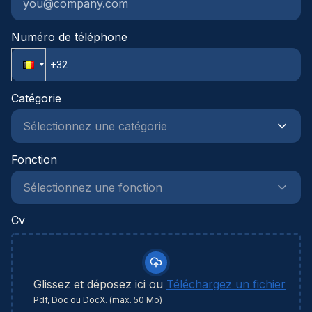
verwachten:Marktconform
loonMaaltijdchequesGroepsverzekering
Numéro de téléphone
Hospitalisatieverzekering Extra vakantiedagen
Voltijds contract van onbepaalde duur Opleidingen
en trainingen Familiale, collegiale
werksfeerCafetariaplan (keuzevoordelen zoals
Catégorie
fietslease, extra verlofdagen,
enz.)Bedrijfsactiviteiten
zoals:FamiliedagAfterworksCulturele en sportieve
Fonction
teambuildingsActiviteiten rond Sinterklaas en
PasenRef: 80860
Cv
Glissez et déposez ici ou
Téléchargez un fichier
Pdf, Doc ou DocX. (max. 50 Mo)