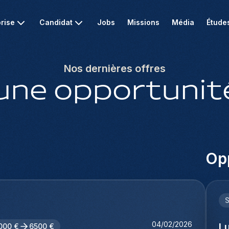
rise
Candidat
Jobs
Missions
Média
Étude
Nos dernières offres
une opportunité
Opp
04/02/2026
L
000 €
6500 €