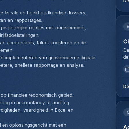
Dé
on
be
de
kl
e fiscale en boekhoudkundige dossiers, 
na
ve
ten en rapportages.
dr
va
E
ersoonlijke relaties met ondernemers, 
di
pr
ijfsdoelstellingen.
lu
on
Ch
an accountants, talent koesteren en de 
ve
of
De
 nemen.
up
le
de
en implementeren van geavanceerde digitale 
tr
on
dé
va
etere, snellere rapportage en analyse.
we
pr
lu
op
se
op
vo
de
fo
Dé
be
ge
on
 op financieel/economisch gebied.
va
Re
pr
ve
aring in accountancy of auditing.
et
we
id
igheden, vaardigheid in Excel en 
la
C
bi
ka
de
op
on
el en oplossingsgericht met een 
pl
Ac
gr