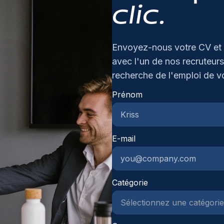
om
clic.
Be
du
be
me
Envoyez-nous votre CV et 
be
avec l'un de nos recruteurs
ve
recherche de l'emploi de v
pe
Pl
Prénom
me
kl
va
E-mail
jo
Catégorie