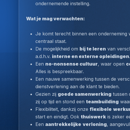
ondernemende instelling.
Wat je mag verwachten:
Je komt terecht binnen een onderneming w
centraal staat.
De mogelijkheid om 
bij te leren
 van versc
a.d.h.v. 
interne en externe opleidingen
Een 
no-nonsense cultuur
, waar open 
c
Alles is bespreekbaar.
Een nauwe samenwerking tussen de versch
dienstverlening aan de klant te bieden.
Gezien zij 
goede samenwerking
 tussen 
zij op tijd en stond een 
teambuilding
 waar
Flexibiliteit, dankzij onze 
flexibele
werku
start en eindigt. Ook 
thuiswerk
 is zeker e
Een 
aantrekkelijke
verloning
, aangevul