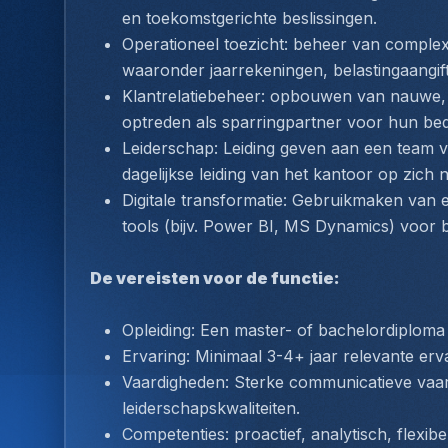
en toekomstgerichte beslissingen.
Operationeel toezicht: beheer van complex
waaronder jaarrekeningen, belastingaangif
Klantrelatiebeheer: opbouwen van nauwe, p
optreden als sparringpartner voor hun bedr
Leiderschap: Leiding geven aan een team v
dagelijkse leiding van het kantoor op zich
Digitale transformatie: Gebruikmaken van 
tools (bijv. Power BI, MS Dynamics) voor b
De vereisten voor de functie:
Opleiding: Een master- of bachelordiploma
Ervaring: Minimaal 3-4+ jaar relevante erv
Vaardigheden: Sterke communicatieve vaard
leiderschapskwaliteiten.
Competenties: proactief, analytisch, flexib