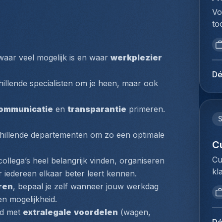
pr
li
ad
Vo
st
mo
vo
to
pe
fo
ad
va
we
pr
lo
ee
wo
qu
sc
aar veel mogelijk is en waar 
werkplezier
ve
ex
te
vo
an
(e
Dé
ré
kw
in
hillende specialisten om je heen, maar ook 
bo
ré
he
vo
.
be
pe
tr
ee
pr
ommunicatie
 en 
transparantie
 primeren. 
d'
op
de
co
zé
ge
ve
me
illende departementen om zo een optimale 
de
lu
de
C
bu
im
ad
is
be
Cu
collega’s heel belangrijk vinden, organiseren 
cu
co
me
Fr
kl
Ex
 iedereen elkaar beter leert kennen.
En
ui
te
We
ge
ren
, bepaal je zelf wanneer jouw werkdag 
fl
ee
we
om
da
pr
en mogelijkheid.
ve
pr
do
de
pr
d met 
extralegale
voordelen
 (wagen, 
ni
we
Cu
vo