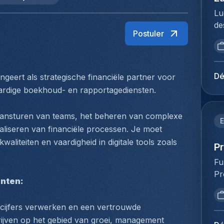
Lu
de
Postuler
br
op
vo
to
Dé
ungeert als strategische financiële partner voor 
Me
ardige boekhoud- en rapportagediensten.
du
Ho
ansturen van teams, het beheren van complexe 
pe
E
aliseren van financiële processen. Je moet 
lo
aliteiten en vaardigheid in digitale tools zoals 
Ex
P
ve
Fu
fu
Pr
lu
nten:
va
ex
ve
Je
 cijfers verwerken en een vertrouwde 
ve
op
ijven op het gebied van groei, management 
st