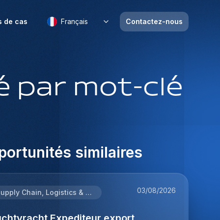
s de cas
Français
Contactez-nous
 par mot-clé
ortunités similaires
03/08/2026
Supply Chain, Logistics & Procurement
uchtvracht Expediteur export