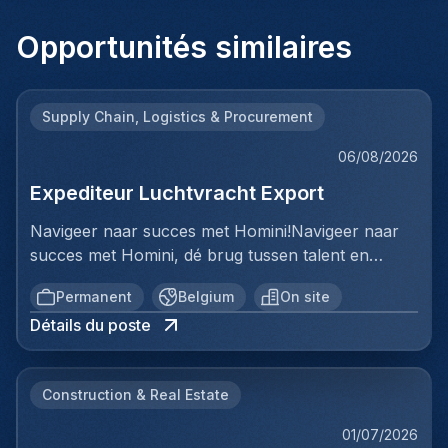
Opportunités similaires
Supply Chain, Logistics & Procurement
06/08/2026
Expediteur Luchtvracht Export
Navigeer naar succes met Homini!Navigeer naar
succes met Homini, dé brug tussen talent en
uitmuntende opportuniteiten binnen de
Permanent
Belgium
On site
arbeidsmarkt. Als voorloper in wervingsdiensten,
Détails du poste
matchen we toptalent met topbedrijven in diverse
sectoren. Met onze expertise en toewijding streven
we naar duurzame relaties en succesvolle
Construction & Real Estate
plaatsingen. Bij Homini staat elk individu centraal;
we vinden de perfecte match, keer op keer.Voor
01/07/2026
ons team Logistiek & Distributie zoeken we een