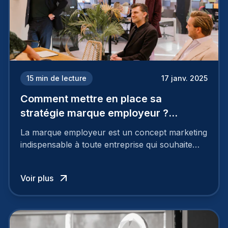
15
min de lecture
17 janv. 2025
Comment mettre en place sa
stratégie marque employeur ?
Découvrez les 7 étapes
La marque employeur est un concept marketing
indispensable à toute entreprise qui souhaite
soutenir son attractivité et fidéliser ses talents. Si
les raisons de construire une marque
Voir plus
employeur solide et positive sont évidentes, ce
travail, pour qu’il soit réussi, ne peut se faire en
deux temps trois mouvements. Il demande de
mettre en œuvre un certain nombre d’actions.