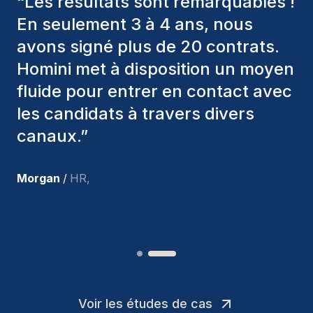
“
Les consultants Homini ont
toujours pris en considération
divers critères pour nous proposer
les bons candidats. Ceux que
nous avons recrutés sont toujours
parmi nous, et personnellement, je
suis très satisfait des nouvelles
recrues.
”
Joakin
/
Deputy-AMLCO
,
Voir les études de cas