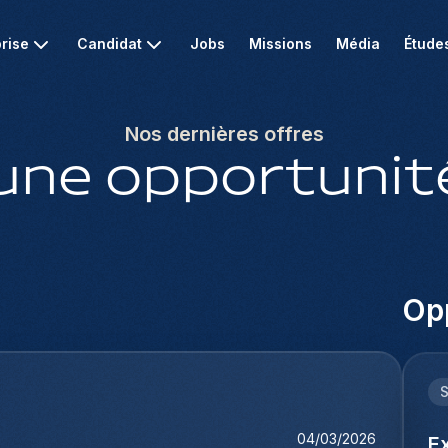
rise
Candidat
Jobs
Missions
Média
Étude
Nos dernières offres
une opportunité
Opp
04/03/2026
E