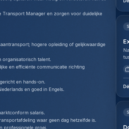
Dé
mi
du
be
Ho
 Transport Manager en zorgen voor duidelijke 
Lu
pe
de
lo
op
Te
Je
Co
E
kl
aantransport; hogere opleiding of gelijkwaardige 
(z
Na
en
fl
tu
ie
organisatorisch talent.
he
bi
pl
jke en efficiënte communicatie richting 
va
we
ex
co
to
co
co
sgericht en hands-on.
ex
lu
Dé
On
n Nederlands en goed in Engels.
du
lu
tr
Ho
be
ca
pe
ex
fa
lo
marktconform salaris.
vo
le
ze
ansportafdeling waar geen dag hetzelfde is.
co
ra
de
D
lu
en professionele groei.