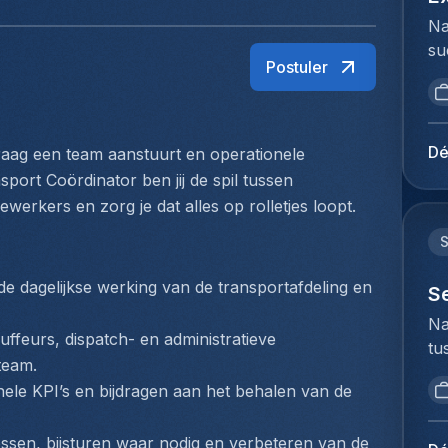
Na
su
Postuler
ui
ar
ma
se
Dé
graag een team aanstuurt en operationele 
st
port Coördinator ben jij de spil tussen 
su
werkers en zorg je dat alles op rolletjes loopt.
in
ke
zo
e dagelijkse werking van de transportafdeling en 
vo
S
An
Na
ee
feurs, dispatch- en administratieve 
tu
gr
team.
bi
en
le KPI’s en bijdragen aan het behalen van de 
we
co
to
de
ssen, bijsturen waar nodig en verbeteren van de 
ex