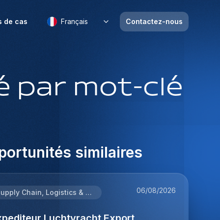
s de cas
Français
Contactez-nous
 par mot-clé
ortunités similaires
06/08/2026
Supply Chain, Logistics & Procurement
xpediteur Luchtvracht Export