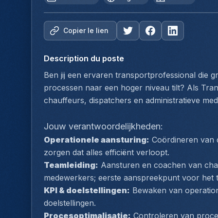
Copier le lien
Description du poste
Ben jij een ervaren transportprofessional die 
processen naar een hoger niveau tilt? Als Trans
chauffeurs, dispatchers en administratieve mede
Jouw verantwoordelijkheden:
Operationele aansturing:
 Coördineren van d
zorgen dat alles efficiënt verloopt.
Teamleiding:
 Aansturen en coachen van chauf
medewerkers; eerste aanspreekpunt voor het 
KPI & doelstellingen:
 Bewaken van operatione
doelstellingen.
Procesoptimalisatie:
 Controleren van proce