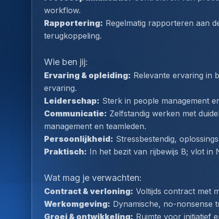
workflow.
Rapportering:
 Regelmatig rapporteren aan de
terugkoppeling.
Wie ben jij:
Ervaring & opleiding:
 Relevante ervaring in b
ervaring.
Leiderschap:
 Sterk in people management en 
Communicatie:
 Zelfstandig werken met duideli
management en teamleden.
Persoonlijkheid:
 Stressbestendig, oplossing
Praktisch:
 In het bezit van rijbewijs B; vlot i
Wat mag je verwachten:
Contract & verloning:
 Voltijds contract met 
Werkomgeving:
 Dynamische, no-nonsense tr
Groei & ontwikkeling:
 Ruimte voor initiatief 