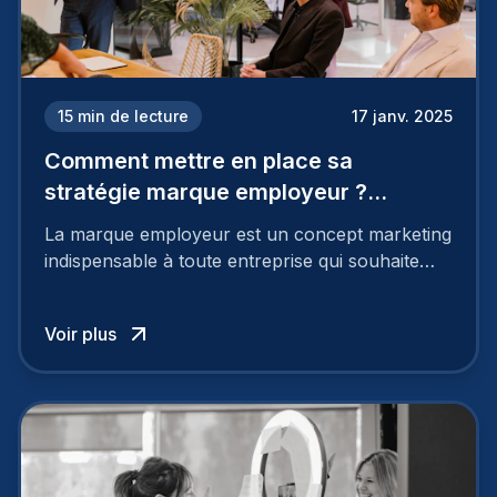
15
min de lecture
17 janv. 2025
Comment mettre en place sa
stratégie marque employeur ?
Découvrez les 7 étapes
La marque employeur est un concept marketing
indispensable à toute entreprise qui souhaite
soutenir son attractivité et fidéliser ses talents. Si
les raisons de construire une marque
Voir plus
employeur solide et positive sont évidentes, ce
travail, pour qu’il soit réussi, ne peut se faire en
deux temps trois mouvements. Il demande de
mettre en œuvre un certain nombre d’actions.