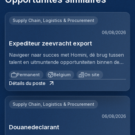
Supply Chain, Logistics & Procurement
06/08/2026
Expediteur zeevracht export
Navigeer naar succes met Homini, dé brug tussen
talent en uitmuntende opportuniteiten binnen de
arbeidsmarkt. Als voorloper in wervingsdiensten,
Permanent
Belgium
On site
matchen we toptalent met topbedrijven in diverse
Détails du poste
sectoren. Met onze expertise en toewijding streven
we naar duurzame relaties en succesvolle
plaatsingen. Bij Homini staat elk individu centraal;
Supply Chain, Logistics & Procurement
we vinden de perfecte match, keer op keer.Voor
ons team logistiek & distributie zoeken we:
06/08/2026
Expediteur zeevracht exportJouw
Douanedeclarant
verantwoordelijkheden:In deze functie ben je
verantwoordelijk voor de volledige operationele