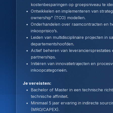
kostenbesparingen op groepsniveau te iden
Ontwikkelen en implementeren van strategi
ownership" (TCO) modellen.
Onderhandelen over raamcontracten en het 
inkooprisico’s.
Leiden van multidisciplinaire projecten in
departementshoofden.
Actief beheren van leveranciersprestaties
partnerships.
Initiëren van innovatietrajecten en procesv
inkoopcategorieën.
Je vereisten:
Bachelor of Master in een technische richti
technische affiniteit.
Minimaal 5 jaar ervaring in indirecte sour
(MRO/CAPEX).