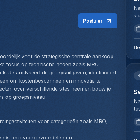
Na
su
Postuler
ui
ar
ma
se
Dé
st
ordelijk voor de strategische centrale aankoop 
su
erke focus op technische noden zoals MRO 
in
k. Je analyseert de groepsuitgaven, identificeert 
ke
ieën om kostenbesparingen en innovatie te 
zo
ojecten over verschillende sites heen en bouw je 
vo
S
s op groepsniveau.
An
Na
ee
tu
gr
bi
en
cingactiviteiten voor categorieën zoals MRO, 
we
co
to
de
ends om synergievoordelen en 
ex