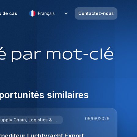
s de cas
Français
Contactez-nous
 par mot-clé
ortunités similaires
06/08/2026
Supply Chain, Logistics & Procurement
xpediteur Luchtvracht Export