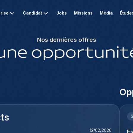
rise
Candidat
Jobs
Missions
Média
Étude
Nos dernières offres
une opportunité
Opp
cts
12/02/2026
E