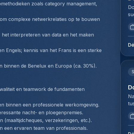
Ac
pmethodieken zoals category management, 
vo
ag
Do
ef
ex
in
su
st
co
om complexe netwerkrelaties op te bouwen 
vo
Ho
in
wo
ad
op
in
co
sy
 het interpreteren van data en het maken 
vo
(c
af
fa
to
in
Dé
di
gr
Me
 Engels; kennis van het Frans is een sterke 
ja
ge
si
du
in
ov
pr
Ho
Ne
zen binnen de Benelux en Europa (ca. 30%).
ex
va
pe
ex
ve
ad
Lo
Go
in
be
Do
D
sy
waliteit en teamwork de fundamenten 
co
me
lo
co
Na
zo
jo
na
na
tu
ex
men binnen een professionele werkomgeving.
mi
vo
co
bi
re
teressante nacht- en ploegenpremies.
st
de
ve
we
si
Ex
n (maaltijdcheques, verzekeringen, etc.).
we
in
to
pr
in
n een ervaren team van professionals.
sa
aa
ex
pr