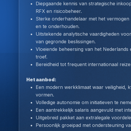
Diepgaande kennis van strategische inkoo
RFX en risicobeheer.
Sterke onderhandelaar met het vermogen 
en te onderhouden.
Uitstekende analytische vaardigheden voor
van gegronde beslissingen.
Vloeiende beheersing van het Nederlands en
troef.
Bereidheid tot frequent internationaal rei
Het aanbod:
Een modern werkklimaat waar veiligheid, k
vormen.
Volledige autonomie om initiatieven te ne
Een aantrekkelijk salaris aangevuld met in
Uitgebreid pakket aan extralegale voordele
Persoonlijk groeipad met ondersteuning va