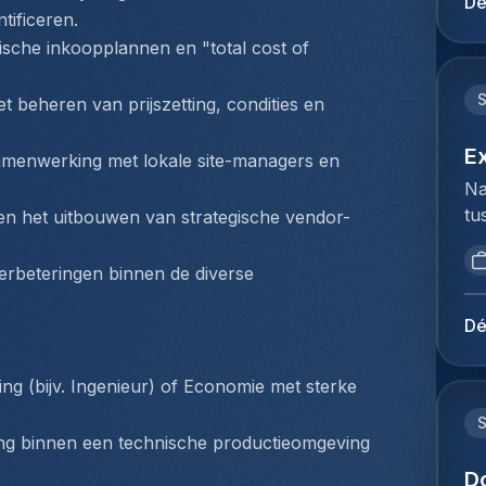
Dé
mi
tificeren.
du
be
Ho
sche inkoopplannen en "total cost of 
Lu
pe
de
lo
beheren van prijszetting, condities en 
op
Te
Je
Co
E
 samenwerking met lokale site-managers en 
kl
(z
Na
en
fl
tu
 en het uitbouwen van strategische vendor-
ie
he
bi
pl
va
we
ex
erbeteringen binnen de diverse 
co
to
co
co
ex
lu
Dé
On
du
lu
tr
Ho
be
ca
ng (bijv. Ingenieur) of Economie met sterke 
pe
ex
fa
lo
vo
le
cing binnen een technische productieomgeving 
ze
co
ra
de
D
lu