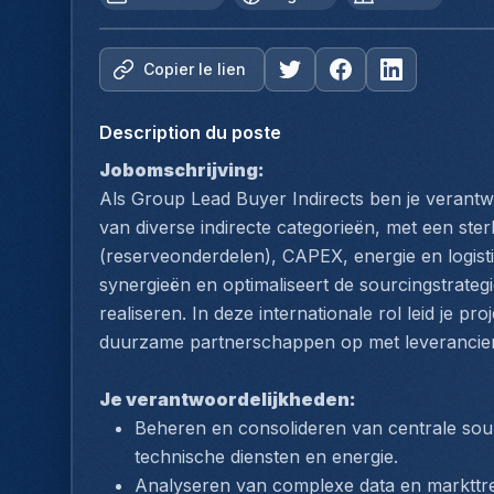
Copier le lien
Description du poste
Jobomschrijving:
Als Group Lead Buyer Indirects ben je verantwo
van diverse indirecte categorieën, met een st
(reserveonderdelen), CAPEX, energie en logistie
synergieën en optimaliseert de sourcingstrateg
realiseren. In deze internationale rol leid je pr
duurzame partnerschappen op met leverancier
Je verantwoordelijkheden:
Beheren en consolideren van centrale sour
technische diensten en energie.
Analyseren van complexe data en markttr