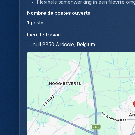
Flexibele samenwerking in een filevrije om
Nombre de postes ouverts
:
1
poste
Lieu de travail
:
. . null 8850 Ardooie, Belgium