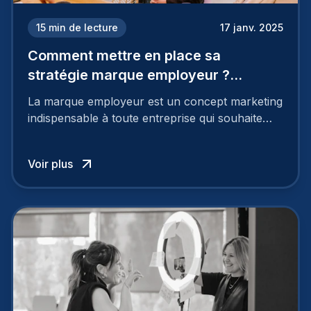
15
min de lecture
17 janv. 2025
Comment mettre en place sa
stratégie marque employeur ?
Découvrez les 7 étapes
La marque employeur est un concept marketing
indispensable à toute entreprise qui souhaite
soutenir son attractivité et fidéliser ses talents. Si
les raisons de construire une marque
Voir plus
employeur solide et positive sont évidentes, ce
travail, pour qu’il soit réussi, ne peut se faire en
deux temps trois mouvements. Il demande de
mettre en œuvre un certain nombre d’actions.