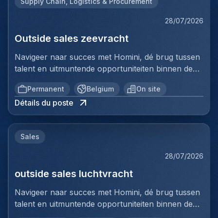
Supply Chain, Logistics & Procurement
28/07/2026
Outside sales zeevracht
Navigeer naar succes met Homini, dé brug tussen
talent en uitmuntende opportuniteiten binnen de
arbeidsmarkt.Als voorloper in wervingsdiensten,
Permanent
Belgium
On site
matchen we toptalent met topbedrijven in diverse
Détails du poste
sectoren. Met onze expertise en toewijding streven
we naar duurzame relaties en succesvolle
plaatsingen. Bij Homini staat elk individu centraal;
Sales
we vinden de perfecte match, keer op keer.Voor
ons team logistiek & distributie zoeken we: Outside
28/07/2026
Sales ZeevrachtJouw verantwoordelijkheden:In
outside sales luchtvracht
deze commerciële functie ben je verantwoordelijk
voor het verder uitbouwen van een
Navigeer naar succes met Homini, dé brug tussen
klantenportefeuille binnen internationale expeditie.
talent en uitmuntende opportuniteiten binnen de
Je gaat actief op zoek naar nieuwe
arbeidsmarkt. Als voorloper in wervingsdiensten,