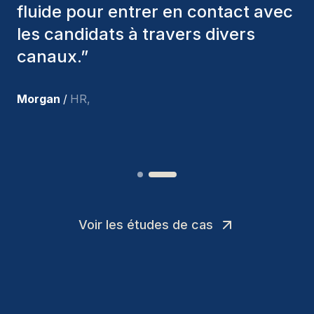
nous avons recrutés sont toujours
parmi nous, et personnellement, je
suis très satisfait des nouvelles
recrues.
”
Joakin
/
Deputy-AMLCO
,
Voir les études de cas