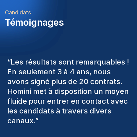
grow.
Candidats
Témoignages
“
Les consultants Homini ont
toujours pris en considération
divers critères pour nous proposer
les bons candidats. Ceux que
nous avons recrutés sont toujours
parmi nous, et personnellement, je
suis très satisfait des nouvelles
recrues.
”