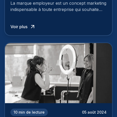
Découvrez les 7 étapes
La marque employeur est un concept marketing
indispensable à toute entreprise qui souhaite
soutenir son attractivité et fidéliser ses talents. Si
les raisons de construire une marque
Voir plus
employeur solide et positive sont évidentes, ce
travail, pour qu’il soit réussi, ne peut se faire en
deux temps trois mouvements. Il demande de
mettre en œuvre un certain nombre d’actions.
10
min de lecture
05 août 2024