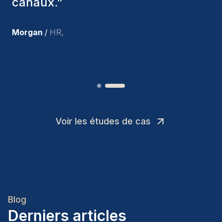
suis très satisfait des nouvelles
recrues.
”
Joakin
/
Deputy-AMLCO
,
Voir les études de cas
Blog
Derniers articles