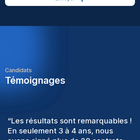
Candidats
Témoignages
“
Les consultants Homini ont
toujours pris en considération