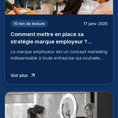
15
min de lecture
17 janv. 2025
Comment mettre en place sa
stratégie marque employeur ?
Découvrez les 7 étapes
La marque employeur est un concept marketing
indispensable à toute entreprise qui souhaite
soutenir son attractivité et fidéliser ses talents. Si
les raisons de construire une marque
Voir plus
employeur solide et positive sont évidentes, ce
travail, pour qu’il soit réussi, ne peut se faire en
deux temps trois mouvements. Il demande de
mettre en œuvre un certain nombre d’actions.