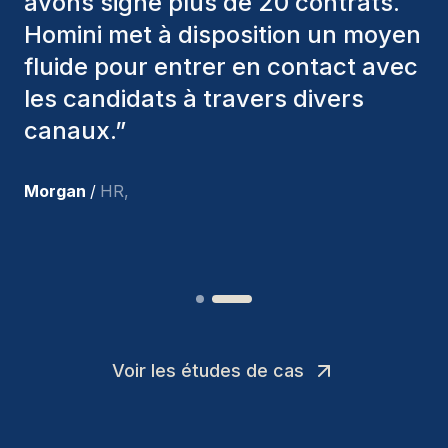
divers critères pour nous proposer
les bons candidats. Ceux que
nous avons recrutés sont toujours
parmi nous, et personnellement, je
suis très satisfait des nouvelles
recrues.
”
Joakin
/
Deputy-AMLCO
,
Voir les études de cas