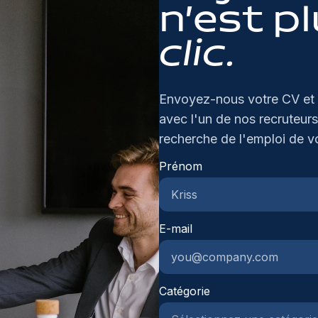
ee
n’est p
dé
ve
te
pr
clic.
pa
ee
co
Bo
tr
al
d'
Envoyez-nous votre CV et 
Aa
et
avec l'un de nos recruteurs
Ca
in
fu
recherche de l'emploi de v
le
in
ho
Prénom
me
in
vo
te
le
co
ee
E-mail
te
in
Su
on
ma
ge
op
ve
Catégorie
ho
dy
co