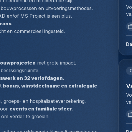
 coachende en motiverende stijl.
ve
ma
sy
Vo
up
n bouwprocessen en uitvoeringsmethodes.
po
ef
va
tr
D en/of MS Project is een plus.
co
ré
Co
va
Frans
.
in
l'
de
lu
icht en commercieel ingesteld.
ca
la
in
op
pr
pr
in
fo
Dé
so
de
kl
on
ho
te
ve
pr
en
ex
bouwprojecten
 met grote impact.
aa
we
(c
en
beslissingsruimte.
vo
C
bi
co
co
he
uiswerk en 32 verlofdagen
.
op
pr
d'
co
V
t 
bonus, winstdeelname en extralegale 
gr
ré
pr
do
ad
Vo
as
pr
af
vo
groeps- en hospitalisatieverzekering.
va
et
Vo
aa
ad
voor 
events en familiale sfeer
.
Co
dy
ma
de
lo
de
 om verder te groeien.
so
pl
va
sc
in
in
do
be
vo
in
in
e zetten op uitdagende klasse 8 projecten en 