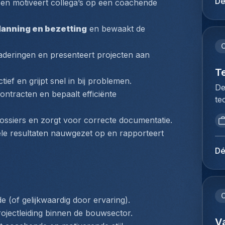
Dé
 en motiveert collega’s op een coachende 
pr
Me
se
du
anning en bezetting
 en bewaakt de 
HV
Ho
sp
pe
C
sé
gaderingen en presenteert projecten aan 
lo
la
Ex
T
de
ctief en grijpt snel in bij problemen.
ve
De
ve
ntracten en bepaalt efficiënte 
fu
te
dy
lu
no
me
ex
ossiers en zorgt voor correcte documentatie.
re
co
Je
iële resultaten nauwgezet op en rapporteert 
de
d'
op
ve
ca
Dé
on
en
pr
de
co
ac
na
sy
et
dr
en
C
dé
(of gelijkwaardig door ervaring).
di
ét
fo
rojectleiding binnen de bouwsector.
lu
ét
V
fo