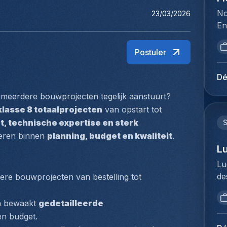
No
23/03/2026
En
la
fo
Postuler
de
in
Dé
re
os meerdere bouwprojecten tegelijk aanstuurt?
ve
lasse 8 totaalprojecten
 van opstart tot 
in
sp
t, technische expertise en sterk 
tr
seren binnen 
planning, budget en kwaliteit
.
le
L
sy
Lu
to
de
dere bouwprojecten van bestelling tot 
ex
br
co
op
n bewaakt 
gedetailleerde 
de
vo
en budget.
da
to