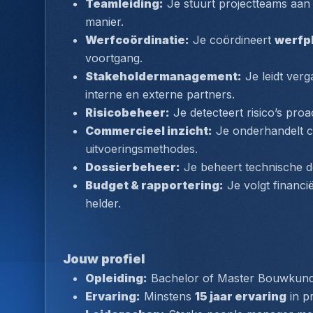
Teamleiding:
 Je stuurt projectteams aan
manier.
Werfcoördinatie:
 Je coördineert 
werfpl
voortgang.
Stakeholdermanagement:
 Je leidt ver
interne en externe partners.
Risicobeheer:
 Je detecteert risico’s proa
Commercieel inzicht:
 Je onderhandelt co
uitvoeringsmethodes.
Dossierbeheer:
 Je beheert technische d
Budget & rapportering:
 Je volgt financ
helder.
Jouw profiel
Opleiding:
 Bachelor of Master Bouwkunde 
Ervaring:
 Minstens 
15 jaar ervaring
 in p