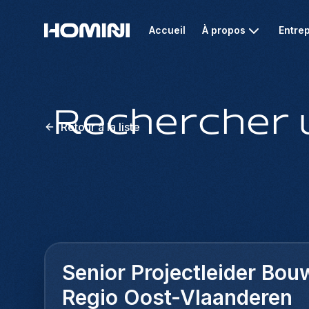
Accueil
À propos
Entrep
Rechercher 
Retour à la liste
Senior Projectleider Bou
Regio Oost-Vlaanderen