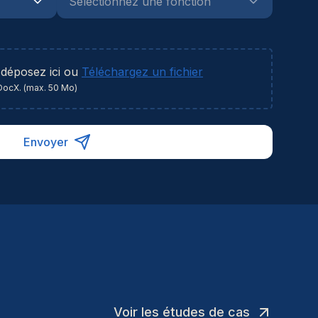
 confort du personnel médical et à la
nformité réglementaire de l'établissement de
nté.
 déposez ici ou
Téléchargez un fichier
DocX. (max. 50 Mo)
Envoyer
Voir les études de cas