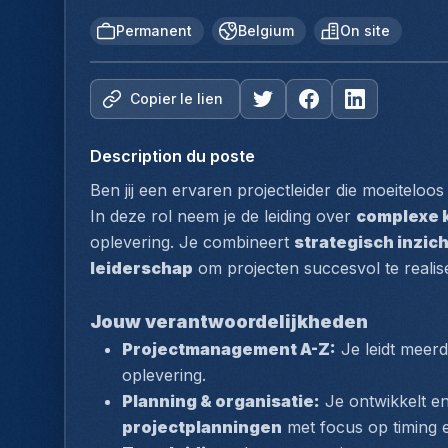
Permanent
Belgium
On site
Copier le lien
Description du poste
Ben jij een ervaren projectleider die moeitelo
In deze rol neem je de leiding over 
complexe k
oplevering. Je combineert 
strategisch inzich
leiderschap
 om projecten succesvol te reali
Jouw verantwoordelijkheden
Projectmanagement A-Z:
 Je leidt meer
oplevering.
Planning & organisatie:
 Je ontwikkelt e
projectplanningen
 met focus op timing 