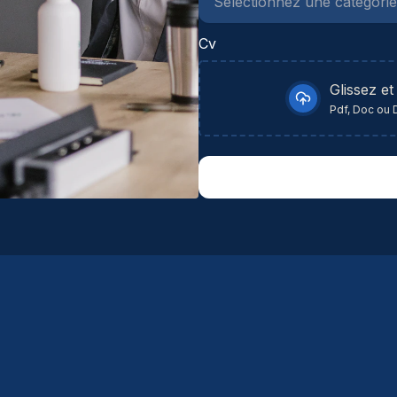
au
co
Cv
sa
Glissez et
Pdf, Doc ou 