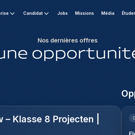
rise
Candidat
Jobs
Missions
Média
Étude
Nos dernières offres
une opportunité
Opp
w – Klasse 8 Projecten |
C
F