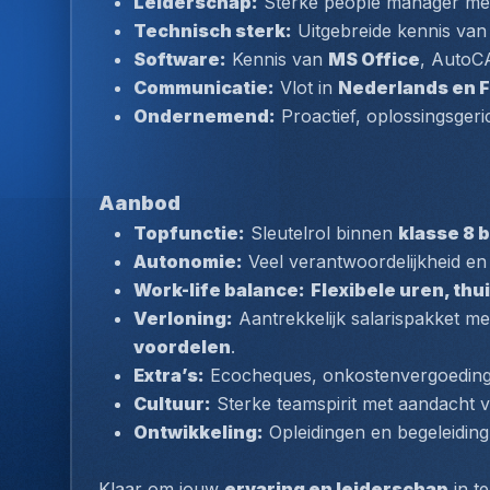
Leiderschap:
 Sterke people manager met
Technisch sterk:
 Uitgebreide kennis va
Software:
 Kennis van 
MS Office
, AutoCA
Communicatie:
 Vlot in 
Nederlands en 
Ondernemend:
 Proactief, oplossingsger
Aanbod
Topfunctie:
 Sleutelrol binnen 
klasse 8 
Autonomie:
 Veel verantwoordelijkheid en 
Work-life balance:
Flexibele uren, th
Verloning:
 Aantrekkelijk salarispakket me
voordelen
.
Extra’s:
 Ecocheques, onkostenvergoeding, 
Cultuur:
 Sterke teamspirit met aandacht 
Ontwikkeling:
 Opleidingen en begeleiding
Klaar om jouw 
ervaring en leiderschap
 in t