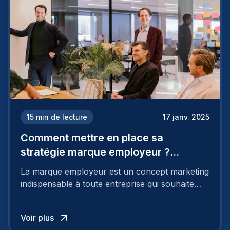
15
min de lecture
17 janv. 2025
Comment mettre en place sa
stratégie marque employeur ?
Découvrez les 7 étapes
La marque employeur est un concept marketing
indispensable à toute entreprise qui souhaite
soutenir son attractivité et fidéliser ses talents. Si
les raisons de construire une marque
Voir plus
employeur solide et positive sont évidentes, ce