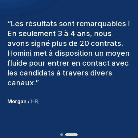
“
Les consultants Homini ont
toujours pris en considération
divers critères pour nous proposer
les bons candidats. Ceux que
nous avons recrutés sont toujours
parmi nous, et personnellement, je
suis très satisfait des nouvelles
recrues.
”
Joakin
/
Deputy-AMLCO
,