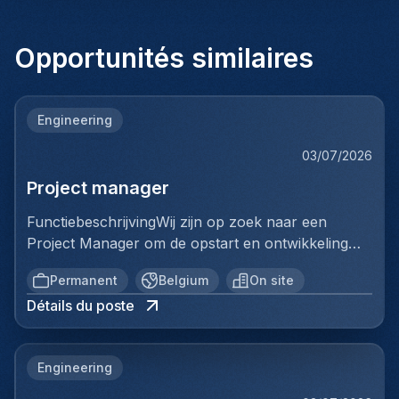
Opportunités similaires
Engineering
03/07/2026
Project manager
FunctiebeschrijvingWij zijn op zoek naar een
Project Manager om de opstart en ontwikkeling
van een volledig nieuwe productielijn voor
Permanent
Belgium
On site
ventilatiekanalen te leiden. Je bent
Détails du poste
verantwoordelijk voor de volledige uitrol van dit
strategische project, van de opstartfase tot het
beheer van de eerste grote
Engineering
klantencontracten.Belangrijkste
verantwoordelijkheden:De opstart en optimalisatie