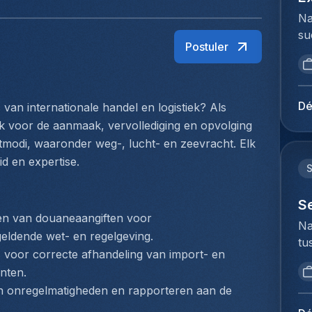
Na
su
Postuler
ui
ar
ma
se
Dé
van internationale handel en logistiek? Als 
st
k voor de aanmaak, vervollediging en opvolging 
su
odi, waaronder weg-, lucht- en zeevracht. Elk 
in
d en expertise.
ke
zo
vo
S
n van douaneaangiften voor 
An
Na
ee
eldende wet- en regelgeving.
tu
gr
s voor correcte afhandeling van import- en 
bi
en
nten.
we
co
n onregelmatigheden en rapporteren aan de 
to
de
ex