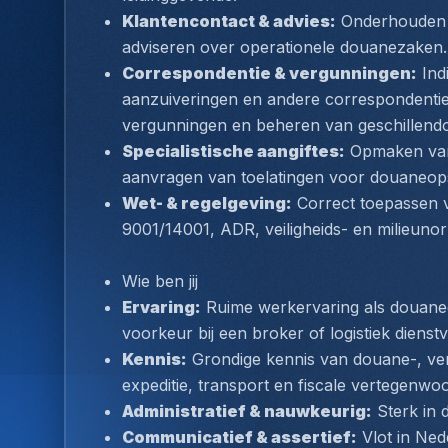
Klantencontact & advies:
 Onderhouden 
adviseren over operationele douanezaken.
Correspondentie & vergunningen:
 In
aanzuiveringen en andere correspondentie
vergunningen en beheren van geschillendo
Specialistische aangiftes:
 Opmaken van 
aanvragen van toelatingen voor douaneop
Wet- & regelgeving:
 Correct toepassen 
9001/14001, ADR, veiligheids- en milieuno
Wie ben jij
Ervaring:
 Ruime werkervaring als douaned
voorkeur bij een broker of logistiek dienstv
Kennis:
 Grondige kennis van douane-, ve
expeditie, transport en fiscale vertegenwoo
Administratief & nauwkeurig:
 Sterk in
Communicatief & assertief:
 Vlot in Ned