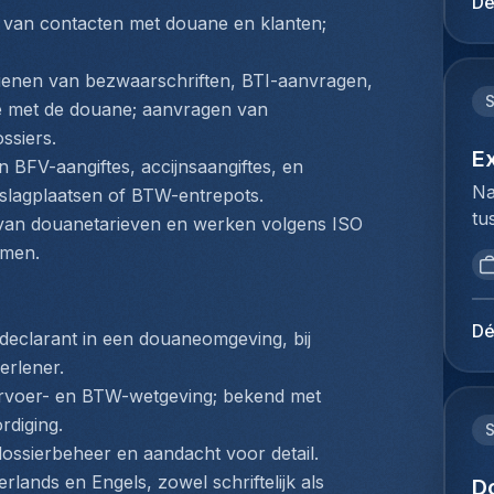
Dé
mi
du
van contacten met douane en klanten; 
be
Ho
Lu
pe
dienen van bezwaarschriften, BTI-aanvragen, 
de
lo
 met de douane; aanvragen van 
op
Te
ssiers.
Je
Co
E
BFV-aangiftes, accijnsaangiftes, en 
kl
(z
Na
slagplaatsen of BTW-entrepots.
en
fl
tu
ie
van douanetarieven en werken volgens ISO 
he
bi
pl
rmen.
va
we
ex
co
to
co
co
ex
lu
Dé
eclarant in een douaneomgeving, bij 
On
du
lu
tr
erlener.
Ho
be
ca
rvoer- en BTW-wetgeving; bekend met 
pe
ex
fa
rdiging.
lo
vo
le
 dossierbeheer en aandacht voor detail.
ze
co
ra
erlands en Engels, zowel schriftelijk als 
de
D
lu