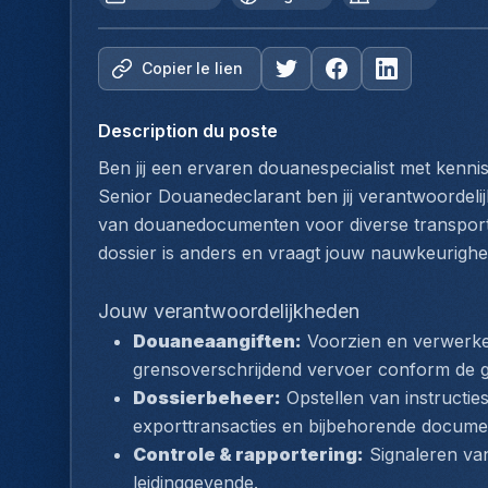
Copier le lien
Description du poste
Ben jij een ervaren douanespecialist met kennis 
Senior Douanedeclarant ben jij verantwoordelij
van douanedocumenten voor diverse transportm
dossier is anders en vraagt jouw nauwkeurighei
Jouw verantwoordelijkheden
Douaneaangiften:
 Voorzien en verwerke
grensoverschrijdend vervoer conform de g
Dossierbeheer:
 Opstellen van instructie
exporttransacties en bijbehorende docume
Controle & rapportering:
 Signaleren va
leidinggevende.