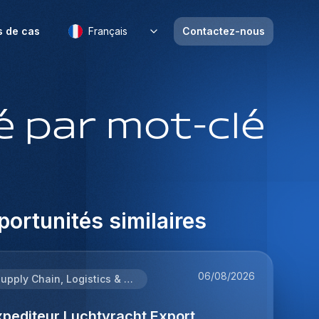
s de cas
Français
Contactez-nous
 par mot-clé
ortunités similaires
06/08/2026
Supply Chain, Logistics & Procurement
xpediteur Luchtvracht Export