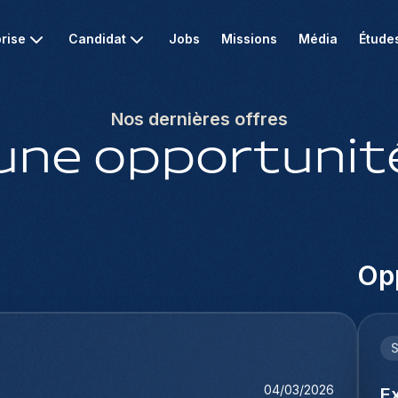
rise
Candidat
Jobs
Missions
Média
Étude
Nos dernières offres
une opportunité
Opp
04/03/2026
E