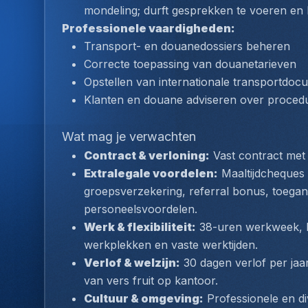
mondeling; durft gesprekken te voeren en kl
Professionele vaardigheden:
Transport- en douanedossiers beheren
Correcte toepassing van douanetarieven
Opstellen van internationale transportdo
Klanten en douane adviseren over proced
Wat mag je verwachten
Contract & verloning:
 Vast contract met
Extralegale voordelen:
 Maaltijdcheques 
groepsverzekering, referral bonus, toegang 
personeelsvoordelen.
Werk & flexibiliteit:
 38-uren werkweek, h
werkplekken en vaste werktijden.
Verlof & welzijn:
 30 dagen verlof per jaar,
van vers fruit op kantoor.
Cultuur & omgeving:
 Professionele en d