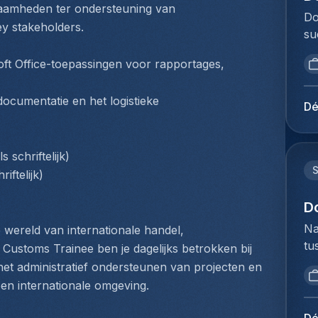
Ac
aamheden ter ondersteuning van 
vo
ag
Do
ef
ex
y stakeholders.
in
su
st
co
vo
Ho
in
wo
ad
ft Office-toepassingen voor rapportages, 
op
in
co
sy
vo
(c
af
fa
cumentatie en het logistieke 
to
in
Dé
di
gr
Me
ja
ge
si
du
in
ov
pr
Ho
Ne
schriftelijk)
ex
va
pe
ex
iftelijk)
ve
ad
Lo
Go
in
be
Do
D
sy
co
me
lo
co
Na
 wereld van internationale handel, 
zo
jo
na
na
tu
ex
Customs Trainee ben je dagelijks betrokken bij 
mi
vo
co
bi
re
t administratief ondersteunen van projecten en 
st
de
ve
we
si
Ex
en internationale omgeving.
we
in
to
pr
in
sa
aa
ex
pr