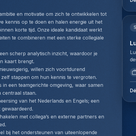
Dé
ex
ui
we
du
ac
tr
st
kl
Ho
ex
mbitie en motivatie om zich te ontwikkelen tot 
lu
ve
me
pe
co
e kennis op te doen en halen energie uit het 
ad
je
er
ve
Je
ge
nnen korte tijd. Onze ideale kandidaat werkt 
af
do
Cu
en
kl
iten te combineren met een sterke collegiale 
zo
tr
ee
L
ne
st
gr
le
do
pr
st
Lu
aa
een scherp analytisch inzicht, waardoor je 
we
go
me
er
de
re
n kaart brengt.
ve
pa
ee
pl
br
ex
pa
nieuwsgierig, willen zich voortdurend 
vo
lo
en
op
ef
 zelf stappen om hun kennis te vergroten.
Da
En
me
vo
ex
uis in een teamgerichte omgeving, waar samen 
je
ex
ec
to
tr
Dé
ke
 centraal staan.
tr
te
Me
ju
im
eersing van het Nederlands en Engels; een 
sy
sa
du
co
co
Kl
t gewaardeerd.
on
Ho
we
do
ve
chakelen met collega’s en externe partners en 
je
pe
do
vo
lo
pr
ed.
lo
co
co
sa
op
Ex
bel bij het ondersteunen van uiteenlopende 
be