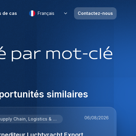
s de cas
Français
Contactez-nous
 par mot-clé
ortunités similaires
06/08/2026
Supply Chain, Logistics & Procurement
xpediteur Luchtvracht Export