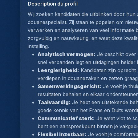
Description du profil
Wij zoeken kandidaten die uitblinken door hun a
douanespecialist. Zij staan te popelen om nieuw
verwerken en analyseren van veel informatie bi
zorgvuldig en nauwkeurig, en weet deze kwalite
instelling.
Analytisch vermogen:
 Je beschikt over 
snel verbanden legt en uitdagingen helder i
Leergierigheid:
 Kandidaten zijn oprecht 
verdiepen in douanezaken en zetten graag
Samenwerkingsgericht:
 Je voelt je th
resultaten behalen en elkaar ondersteunen
Taalvaardig:
 Je hebt een uitstekende beh
goede kennis van het Frans en Duits word
Communicatief sterk:
 Je weet vlot te s
bent een aanspreekpunt binnen je vakgebi
Flexibel inzetbaar:
 Je voelt je comforta