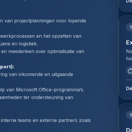
Dé
mi
du
be
Ho
Lu
pe
n van projectplanningen voor lopende 
de
lo
op
Te
 werkprocessen en het opzetten van 
Je
Co
E
ane en logistiek.
kl
(z
Na
n meedenken over optimalisatie van 
en
fl
tu
ie
he
bi
pl
port):
va
we
ex
ring van inkomende en uitgaande 
co
to
co
co
ex
lu
Dé
lp van Microsoft Office-programma’s.
On
du
lu
aamheden ter ondersteuning van 
tr
Ho
be
ca
pe
ex
fa
lo
vo
le
nterne teams en externe partners zoals 
ze
co
ra
de
D
lu