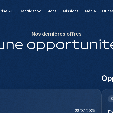
rise
Candidat
Jobs
Missions
Média
Étude
Nos dernières offres
une opportunité
Opp
28/07/2025
E