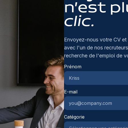
ad
co
n’est p
ee
co
ce
sa
En
om
clic.
ce
fl
ze
te
pr
om
di
pr
en
Envoyez-nous votre CV et 
in
pr
mo
va
avec l'un de nos recruteurs
ka
so
sa
recherche de l'emploi de v
in
ge
sa
Prénom
ex
ce
lo
te
be
om
gr
fu
E-mail
in
vo
bi
du
pr
ti
en
Catégorie
gr
sa
we