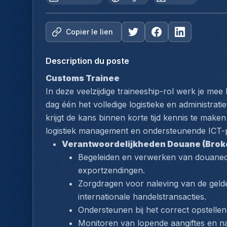
Copier le lien
Description du poste
Customs Trainee
In deze veelzijdige traineeship-rol werk je me
dag één het volledige logistieke en administrat
krijgt de kans binnen korte tijd kennis te mak
logistiek management en ondersteunende ICT-
Verantwoordelijkheden Douane (Brok
Begeleiden en verwerken van douaned
exportzendingen.
Zorgdragen voor naleving van de gelde
internationale handelstransacties.
Ondersteunen bij het correct opstelle
Monitoren van lopende aangiftes en na