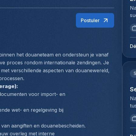
Na
su
Postuler
ui
ar
ma
se
Dé
st
e binnen het douaneteam en ondersteun je vanaf 
su
ieve proces rondom internationale zendingen. Je 
in
en met verschillende aspecten van douanewereld, 
ke
processen.
zo
erage):
vo
S
ocumenten voor import- en 
An
Na
ee
tu
gr
nde wet- en regelgeving bij 
bi
en
we
co
n van aangiften en douanebescheiden.
to
de
uw overleg met interne 
ex