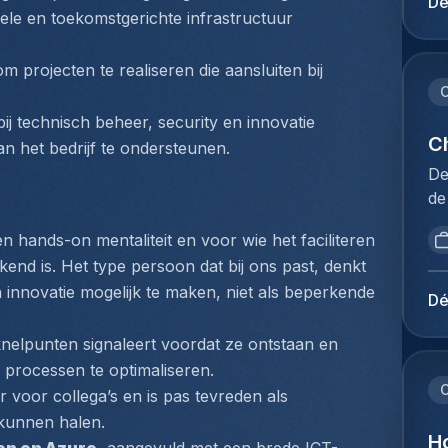
Dé
mi
ele en toekomstgerichte infrastructuur 
in
be
vo
Lu
ee
projecten te realiseren die aansluiten bij 
de
de
C
op
ve
j technisch beheer, security en innovatie 
Je
de
Ch
 het bedrijf te ondersteunen.
kl
is
De
en
me
de
ie
ui
in
pl
ee
 hands-on mentaliteit en voor wie het faciliteren 
da
ex
ve
end is. Het type persoon dat bij ons past, denkt 
Vo
co
ni
n innovatie mogelijk te maken, niet als beperkende 
la
lu
Dé
pr
éq
lu
re
bu
knelpunten signaleert voordat ze ontstaan en 
be
ma
no
ex
 processen te optimaliseren.
te
pr
C
vo
ar voor collega’s en is pas tevreden als 
vl
ph
co
 kunnen halen.
bu
te
H
lu