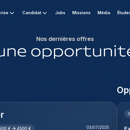
rise
Candidat
Jobs
Missions
Média
Étude
Nos dernières offres
une opportunité
Opp
r
03/07/2025
E
500 €
4500 €