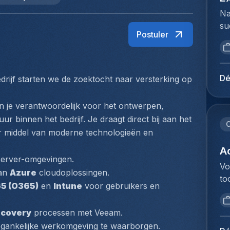
Na
su
Postuler
ui
ar
ma
se
Dé
rijf starten we de zoektocht naar versterking op 
st
su
n je verantwoordelijk voor het ontwerpen, 
in
r binnen het bedrijf. Je draagt direct bij aan het 
ke
C
oor middel van moderne technologieën en 
zo
vo
Ac
erver-omgevingen.
An
Vo
an 
Azure
 cloudoplossingen.
ee
to
gr
65 (O365)
 en 
Intune
 voor gebruikers en 
va
en
ee
co
ecovery
 processen met Veeam.
ve
de
oegankelijke werkomgeving te waarborgen.
an