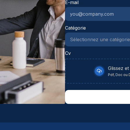
E-mail
am
sa
vo
ec
gr
we
be
Catégorie
er
ta
sm
Cv
ec
gr
Glissez et
ko
Pdf, Doc ou 
sl
je
va
sa