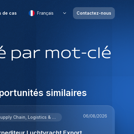
s de cas
Français
Contactez-nous
 par mot-clé
ortunités similaires
06/08/2026
Supply Chain, Logistics & Procurement
xpediteur Luchtvracht Export