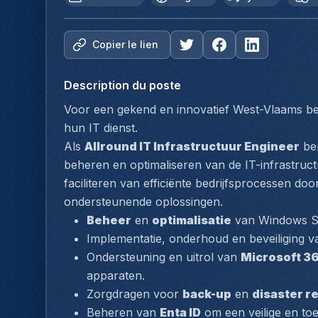
Copier le lien
Description du poste
Voor een gekend en innovatief West-Vlaams bed
hun IT dienst. 
Als 
Allround IT Infrastructuur Engineer
 be
beheren en optimaliseren van de IT-infrastructuu
faciliteren van efficiënte bedrijfsprocessen d
ondersteunende oplossingen.
Beheer
 en 
optimalisatie
 van Windows S
Implementatie, onderhoud en beveiliging v
Ondersteuning en uitrol van 
Microsoft 3
apparaten.
Zorgdragen voor 
back-up
 en 
disaster r
Beheren van 
Enta ID
 om een veilige en t