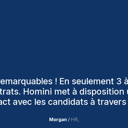
ni ont toujours pris en considér
 les bons candidats. Ceux que 
 nous, et personnellement, je sui
nouvelles recrues.
”