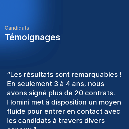
logistieke omgevingBen jij de witte raaf voor deze
functie? Dan bekijken we graag samen hoe we
jouw verwachtingen kunnen matchen met deze
opportuniteit.
Candidats
Témoignages
“
Les consultants Homini ont
toujours pris en considération
divers critères pour nous proposer
les bons candidats. Ceux que
nous avons recrutés sont toujours
parmi nous, et personnellement, je