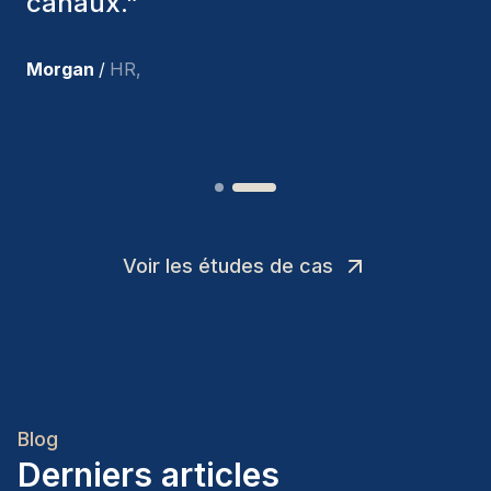
suis très satisfait des nouvelles
recrues.
”
Joakin
/
Deputy-AMLCO
,
Voir les études de cas
Blog
Derniers articles