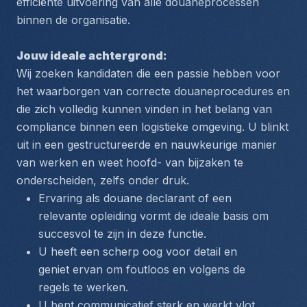
efficiënte uitvoering van alle douaneprocessen 
binnen de organisatie.
Jouw ideale achtergrond:
Wij zoeken kandidaten die een passie hebben voor 
het waarborgen van correcte douaneprocedures en 
die zich volledig kunnen vinden in het belang van 
compliance binnen een logistieke omgeving. U blinkt 
uit in een gestructureerde en nauwkeurige manier 
van werken en weet hoofd- van bijzaken te 
onderscheiden, zelfs onder druk.
Ervaring als douane declarant of een 
relevante opleiding vormt de ideale basis om 
succesvol te zijn in deze functie.
U heeft een scherp oog voor detail en 
geniet ervan om foutloos en volgens de 
regels te werken.
U bent communicatief sterk en werkt vlot 