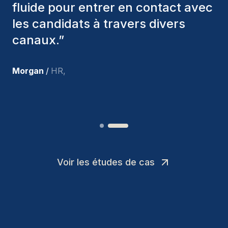
nous avons recrutés sont toujours
parmi nous, et personnellement, je
suis très satisfait des nouvelles
recrues.
”
Joakin
/
Deputy-AMLCO
,
Voir les études de cas