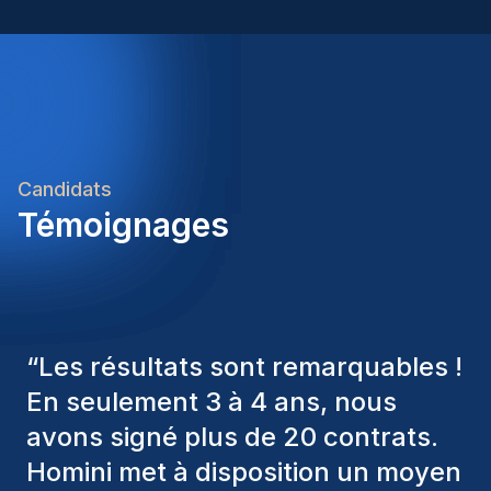
Wekelijks vers fruit en diverse attenties gedurende
het jaar• Een stabiele functie met
toekomstperspectief binnen een internationale
logistieke omgevingBen jij de witte raaf voor deze
functie? Dan bekijken we graag samen hoe we
jouw verwachtingen kunnen matchen met deze
opportuniteit.
Candidats
Témoignages
“
Les consultants Homini ont
toujours pris en considération
divers critères pour nous proposer
les bons candidats. Ceux que