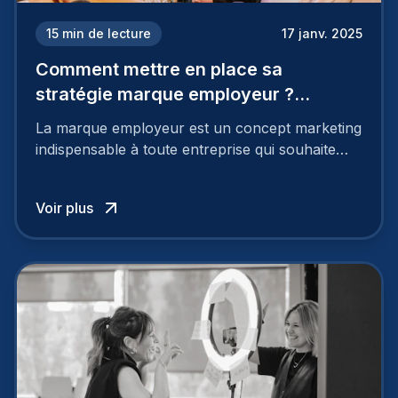
15
min de lecture
17 janv. 2025
Comment mettre en place sa
stratégie marque employeur ?
Découvrez les 7 étapes
La marque employeur est un concept marketing
indispensable à toute entreprise qui souhaite
soutenir son attractivité et fidéliser ses talents. Si
les raisons de construire une marque
Voir plus
employeur solide et positive sont évidentes, ce
travail, pour qu’il soit réussi, ne peut se faire en
deux temps trois mouvements. Il demande de
mettre en œuvre un certain nombre d’actions.