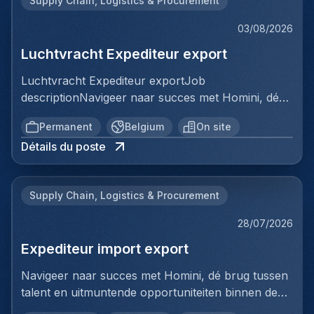
Supply Chain, Logistics & Procurement
03/08/2026
Luchtvracht Expediteur export
Luchtvracht Expediteur exportJob
descriptionNavigeer naar succes met Homini, dé
brug tussen talent en uitmuntende opportuniteiten
Permanent
Belgium
On site
binnen de arbeidsmarkt. Als voorloper in
Détails du poste
wervingsdiensten, matchen we toptalent met
topbedrijven in diverse sectoren. Met onze
expertise en toewijding streven we naar duurzame
Supply Chain, Logistics & Procurement
relaties en succesvolle plaatsingen. Bij Homini staat
elk individu centraal; we vinden de perfecte match,
28/07/2026
keer op keer.Voor ons team logistiek & distributie
Expediteur import export
zoeken we: Luchtvracht Expediteur export Jouw
verantwoordelijkheden:In deze administratieve
Navigeer naar succes met Homini, dé brug tussen
functie maak je deel uit van de luchtvrachtafdeling
talent en uitmuntende opportuniteiten binnen de
en zorg je ervoor dat exportdossiers correct en
arbeidsmarkt.Als voorloper in wervingsdiensten,